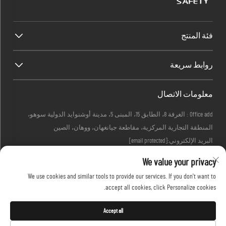
فئة المنتج
روابط سريعة
معلومات الاتصال
Office add : الغرفة 8، الطابق 15، المبنى 5، مدينة أوشنوايد الدولية سوهو،
المنطقة التجارية المركزية، مقاطعة جيانغهان، ووهان، الصين
البريد الإلكتروني:
[email protected]
هاتف:
+86-27-83884677
We value your privacy
We use cookies and similar tools to provide our services. If you don't want to
accept all cookies, click Personalize cookies.
حقوق الطبع والنشر © 2026 محفوظة لشركة KINGLONG PROTECTIVE PRODUCTS
(HUBEI) CO., LTD. -
سياسة الخصوصية
Accept all