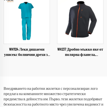
готвачи за хранителната
V-образно деколте,
промишленост,
комплект дрехи за
ресторанти, дрехи за
болница, работно облекло
готвачи
WH1124 Леки дишаеми
WH237 Дробно мъжко яке от
унисекс болнични дрехи за
полярна фланела,
медицински персонал, V-
персонализиран дизайн,
образен якичка,
полузип, висококачествено
комплекти болнични
зимно унисекс полярно яке
дрехи
за външни дейности
Внедряването на работни жилетки с персонализиран лого
предлага на компаниите множество стратегически
предимства в дейността им. Първо, тези жилетки подобряват
безопасността на работното място чрез увеличена видимост и