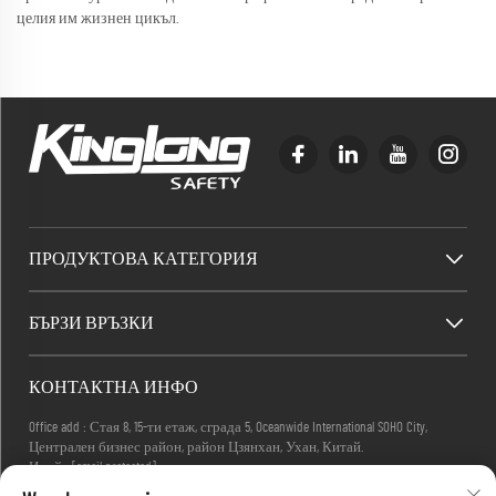
целия им жизнен цикъл.
ПРОДУКТОВА КАТЕГОРИЯ
БЪРЗИ ВРЪЗКИ
КОНТАКТНА ИНФО
Office add : Стая 8, 15-ти етаж, сграда 5, Oceanwide International SOHO City,
Централен бизнес район, район Цзянхан, Ухан, Китай.
Имейл:
[email protected]
Телефон:
+86-27-83884677