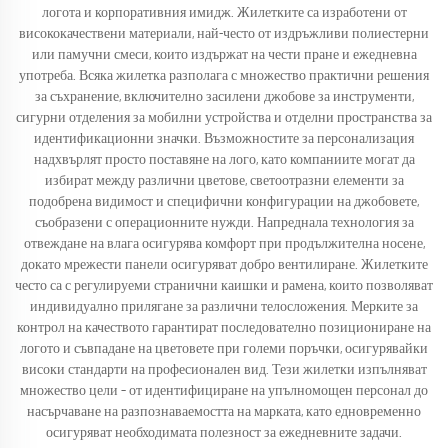
логота и корпоративния имидж. Жилетките са изработени от
висококачествени материали, най-често от издръжливи полиестерни
или памучни смеси, които издържат на чести пране и ежедневна
употреба. Всяка жилетка разполага с множество практични решения
за съхранение, включително засилени джобове за инструменти,
сигурни отделения за мобилни устройства и отделни пространства за
идентификационни значки. Възможностите за персонализация
надхвърлят просто поставяне на лого, като компаниите могат да
избират между различни цветове, светоотразни елементи за
подобрена видимост и специфични конфигурации на джобовете,
съобразени с операционните нужди. Напреднала технология за
отвеждане на влага осигурява комфорт при продължителна носене,
докато мрежести панели осигуряват добро вентилиране. Жилетките
често са с регулируеми странични каишки и рамена, които позволяват
индивидуално прилягане за различни телосложения. Мерките за
контрол на качеството гарантират последователно позициониране на
логото и съвпадане на цветовете при големи поръчки, осигурявайки
високи стандарти на професионален вид. Тези жилетки изпълняват
множество цели – от идентифициране на упълномощен персонал до
насърчаване на разпознаваемостта на марката, като едновременно
осигуряват необходимата полезност за ежедневните задачи.