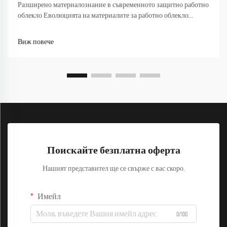
Разширено материалознание в съвременното защитно работно
облекло Еволюцията на материалите за работно облекло
революционизира начина, по който професионалистите
остават защитени в предизвикателни работни среди. От
Виж повече
строителни обекти до химически заводи, правилният партньор
за работно облекло...
Поискайте безплатна оферта
Нашият представител ще се свърже с вас скоро.
Имейл
0/100