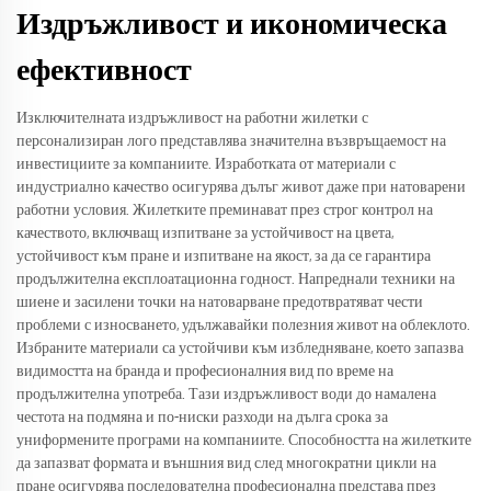
Издръжливост и икономическа
ефективност
Изключителната издръжливост на работни жилетки с
персонализиран лого представлява значителна възвръщаемост на
инвестициите за компаниите. Изработката от материали с
индустриално качество осигурява дълъг живот даже при натоварени
работни условия. Жилетките преминават през строг контрол на
качеството, включващ изпитване за устойчивост на цвета,
устойчивост към пране и изпитване на якост, за да се гарантира
продължителна експлоатационна годност. Напреднали техники на
шиене и засилени точки на натоварване предотвратяват чести
проблеми с износването, удължавайки полезния живот на облеклото.
Избраните материали са устойчиви към избледняване, което запазва
видимостта на бранда и професионалния вид по време на
продължителна употреба. Тази издръжливост води до намалена
честота на подмяна и по-ниски разходи на дълга срока за
униформените програми на компаниите. Способността на жилетките
да запазват формата и външния вид след многократни цикли на
пране осигурява последователна професионална представа през