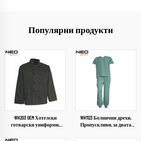
Популярни продукти
WH203 OEM Хотелски
WH1123 Болнични дрехи,
готварски униформи,
Пропускливи, за двата
работни дрехи за кухня,
пола, Медицински
облекло за готвене, екип за
индустриални униформи,