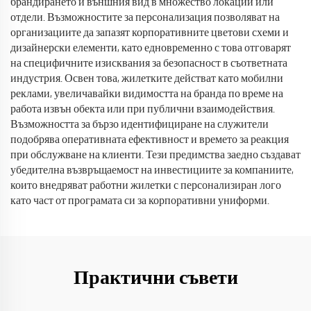
брандирането и външния вид в множество локации или
отдели. Възможностите за персонализация позволяват на
организациите да запазят корпоративните цветови схеми и
дизайнерски елементи, като едновременно с това отговарят
на специфичните изисквания за безопасност в съответната
индустрия. Освен това, жилетките действат като мобилни
реклами, увеличавайки видимостта на бранда по време на
работа извън обекта или при публични взаимодействия.
Възможността за бързо идентифициране на служители
подобрява оперативната ефективност и времето за реакция
при обслужване на клиенти. Тези предимства заедно създават
убедителна възвръщаемост на инвестициите за компаниите,
които внедряват работни жилетки с персонализиран лого
като част от програмата си за корпоративни униформи.
Практични съвети