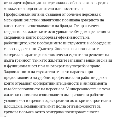
ясна идентификация на персонала, особено важно в среди с
множество подизпълнители или посетители.
Професионалният вид, създаден от облечен персонал с
маркирани жилетки, значително повишава доверието на
клиентите и разпознаването на бранда. От практическа
гледна точка, жилетките осигуряват необходими решения за
съхранение, които подобряват ефективността на
работниците, като необходимите инструменти и оборудване
са лесно достъпни. Дълготрайността на използваните
материали гарантира икономически ефективно решение на
дълга трайност, тъй като жилетките запазват външния си вид
и функционалност при многократна употреба и пране.
Задоволството на служителите често нараства при
предоставянето на удобни, професионални работни дрехи,
които отразяват корпоративните ценности и ангажимента
към благополучието на персонала. Универсалността на тези
жилетки позволява използването им в различни работни
условия – от вътрешни офис средини до открити строителни
площадки. Компаниите имат полза от възможността за
групова поръчка, която осигурява последователност в