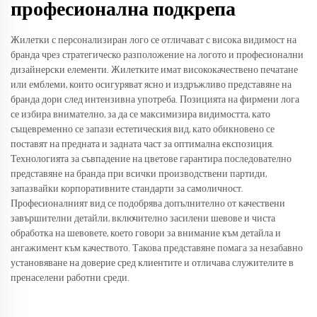
професионална подкрепа
Жилетки с персонализиран лого се отличават с висока видимост на
бранда чрез стратегическо разположение на логото и професионални
дизайнерски елементи. Жилетките имат висококачествено печатане
или емблеми, които осигуряват ясно и издръжливо представяне на
бранда дори след интензивна употреба. Позицията на фирмени лога
се избира внимателно, за да се максимизира видимостта, като
същевременно се запази естетическия вид, като обикновено се
поставят на предната и задната част за оптимална експозиция.
Технологията за съвпадение на цветове гарантира последователно
представяне на бранда при всички производствени партиди,
запазвайки корпоративните стандарти за самоличност.
Професионалният вид се подобрява допълнително от качествени
завършителни детайли, включително засилени шевове и чиста
обработка на шевовете, което говори за внимание към детайла и
ангажимент към качеството. Такова представяне помага за незабавно
установяване на доверие сред клиентите и отличава служителите в
пренаселени работни среди.