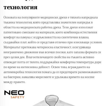
технология
Основата на популярните медицински дрехи е тяхната напреднала
тъканна технология, която представлява значителен напредък в
областта на медицинската работна дреха. Тези дрехи използват
патентовано смесване на материали, което комбинира естествения
комфорт на памука с издръжливостта на синтетични влакна,
създавайки плат, който се представя отлично при изискващи условия.
Материалът притежава четириосна еластичност, осигуряваща
неограничено движение във всички посоки, като запазва формата си
през целия ден. Влагоотвличащите свойства на тъканта активно
отвеждат потта от тялото, поддържайки комфортна температура дори
по време на интензивна дейност. Освен това, вграждането на
антимикробна технология помага да се предотврати размножаването
на бактерии, намалява миризмите и удължава времето на носене
между прането.