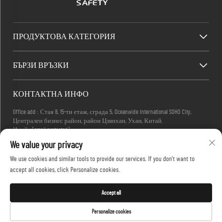
ПРОДУКТОВА КАТЕГОРИЯ
БЪРЗИ ВРЪЗКИ
КОНТАКТНА ИНФО
Office add : Стая 8, 15-ти етаж, сграда 5, Oceanwide International SOHO City,
Централен бизнес район, район Цзянхан, Ухан, Китай.
Имейл:
[email protected]
Телефон:
+86-27-83884677
We value your privacy
We use cookies and similar tools to provide our services. If you don't want to
accept all cookies, click Personalize cookies.
Всички права запазени © 2025 KINGLONG PROTECTIVE PRODUCTS (HUBEI) CO., LTD. -
Политика за поверителност
Accept all
Personalize cookies