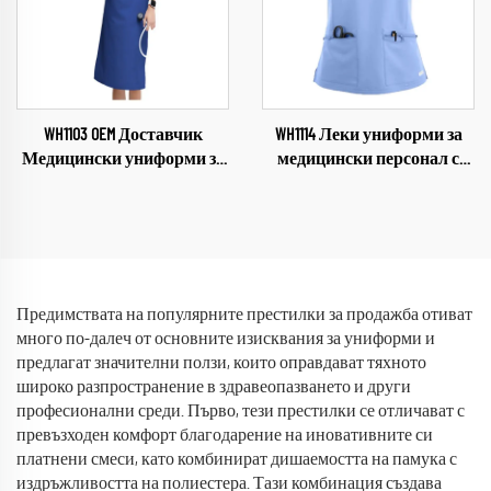
в Китай
WH1103 OEM Доставчик
WH1114 Леки униформи за
Медицински униформи за
медицински персонал с
жени Комплект за
персонализиран лого
медицински персонал
Лекарски и сестрински
Облекло за сестри Здравна
униформи за зъболекарски
грижа Женски униформи
кабинети, ветеринарни
Меки и удобни комплекти
клиники, болници, салони
за дребно
за красота Комплекти за
Предимствата на популярните престилки за продажба отиват
медицински персонал
много по-далеч от основните изисквания за униформи и
предлагат значителни ползи, които оправдават тяхното
широко разпространение в здравеопазването и други
професионални среди. Първо, тези престилки се отличават с
превъзходен комфорт благодарение на иновативните си
платнени смеси, като комбинират дишаемостта на памука с
издръжливостта на полиестера. Тази комбинация създава