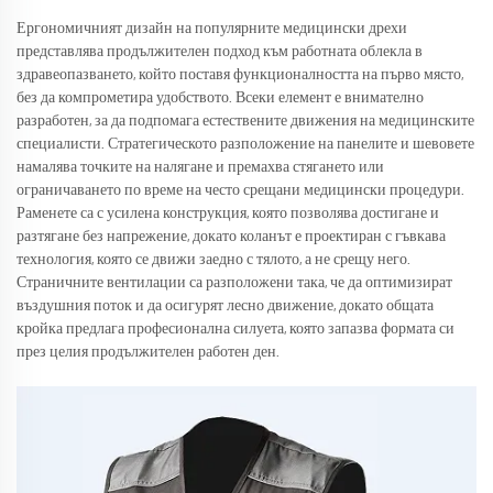
Ергономичният дизайн на популярните медицински дрехи
представлява продължителен подход към работната облекла в
здравеопазването, който поставя функционалността на първо място,
без да компрометира удобството. Всеки елемент е внимателно
разработен, за да подпомага естествените движения на медицинските
специалисти. Стратегическото разположение на панелите и шевовете
намалява точките на налягане и премахва стягането или
ограничаването по време на често срещани медицински процедури.
Раменете са с усилена конструкция, която позволява достигане и
разтягане без напрежение, докато коланът е проектиран с гъвкава
технология, която се движи заедно с тялото, а не срещу него.
Страничните вентилации са разположени така, че да оптимизират
въздушния поток и да осигурят лесно движение, докато общата
кройка предлага професионална силуета, която запазва формата си
през целия продължителен работен ден.