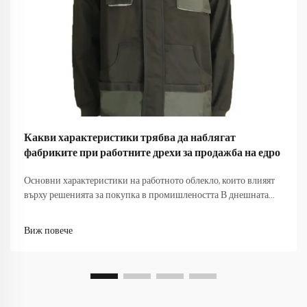
Какви характеристики трябва да наблягат
фабриките при работните дрехи за продажба на едро
Основни характеристики на работното облекло, които влияят
върху решенията за покупка в промишлеността В днешната
конкурентна производствена среда, изборът на подходящо
работно облекло за продажби на едро изисква внимателно
Виж повече
обмисляне на множество фактори, които влияят както върху
безопасността на работниците, така и...