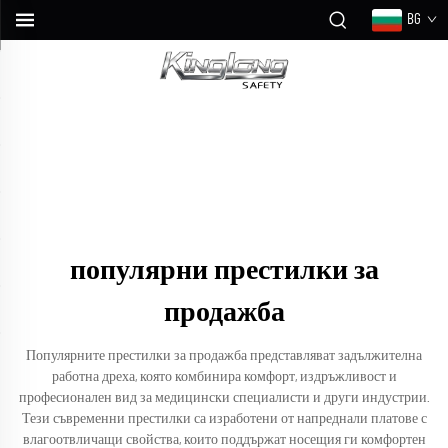
BG
популярни престилки за
продажба
Популярните престилки за продажба представляват задължителна
работна дреха, която комбинира комфорт, издръжливост и
професионален вид за медицински специалисти и други индустрии.
Тези съвременни престилки са изработени от напреднали платове с
влагоотвличащи свойства, които поддържат носещия ги комфортен