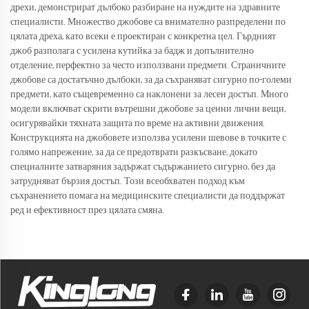
дрехи, демонстрират дълбоко разбиране на нуждите на здравните
специалисти. Множество джобове са внимателно разпределени по
цялата дреха, като всеки е проектиран с конкретна цел. Гърдният
джоб разполага с усилена кутийка за бадж и допълнително
отделение, перфектно за често използвани предмети. Страничните
джобове са достатъчно дълбоки, за да съхраняват сигурно по-големи
предмети, като същевременно са наклонени за лесен достъп. Много
модели включват скрити вътрешни джобове за ценни лични вещи,
осигурявайки тяхната защита по време на активни движения.
Конструкцията на джобовете използва усилени шевове в точките с
голямо напрежение, за да се предотврати разкъсване, докато
специалните затваряния задържат съдържанието сигурно, без да
затрудняват бързия достъп. Този всеобхватен подход към
съхранението помага на медицинските специалисти да поддържат
ред и ефективност през цялата смяна.