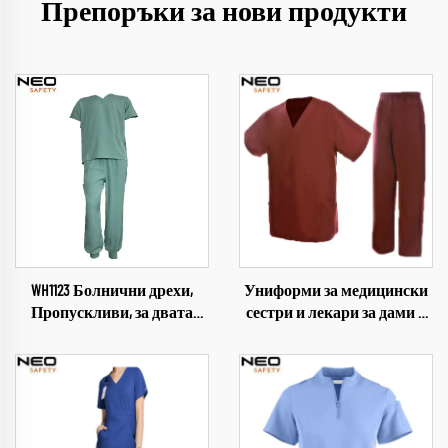
Препоръки за нови продукти
WH1123 Болнични дрехи,
Униформи за медицински
Пропускливи, за двата
сестри и лекари за дами и
пола, Медицински
мъже на търговска база
индустриални униформи,
WH702 с персонализиран
V-образно деколте,
лого, пълно
комплект дрехи за
сублимационно
болница, работно облекло
принтиране, костюми с
къси ръкави, произведено