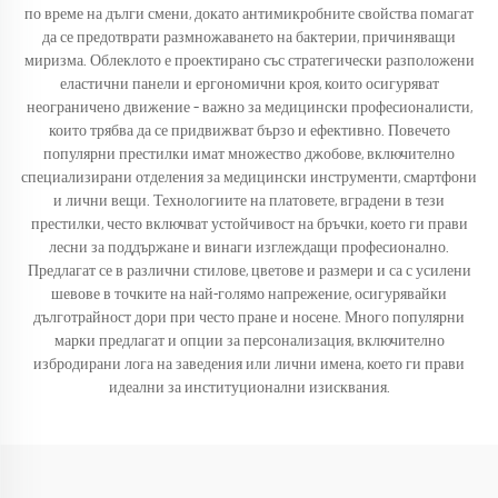
по време на дълги смени, докато антимикробните свойства помагат
да се предотврати размножаването на бактерии, причиняващи
миризма. Облеклото е проектирано със стратегически разположени
еластични панели и ергономични кроя, които осигуряват
неограничено движение – важно за медицински професионалисти,
които трябва да се придвижват бързо и ефективно. Повечето
популярни престилки имат множество джобове, включително
специализирани отделения за медицински инструменти, смартфони
и лични вещи. Технологиите на платовете, вградени в тези
престилки, често включват устойчивост на бръчки, което ги прави
лесни за поддържане и винаги изглеждащи професионално.
Предлагат се в различни стилове, цветове и размери и са с усилени
шевове в точките на най-голямо напрежение, осигурявайки
дълготрайност дори при често пране и носене. Много популярни
марки предлагат и опции за персонализация, включително
избродирани лога на заведения или лични имена, което ги прави
идеални за институционални изисквания.