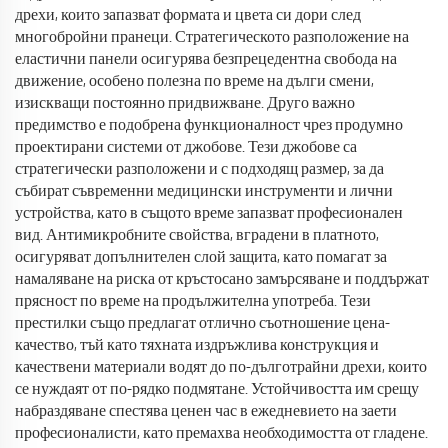
дрехи, които запазват формата и цвета си дори след
многобройни пранеци. Стратегическото разположение на
еластични панели осигурява безпрецедентна свобода на
движение, особено полезна по време на дълги смени,
изискващи постоянно придвижване. Друго важно
предимство е подобрена функционалност чрез продумно
проектирани системи от джобове. Тези джобове са
стратегически разположени и с подходящ размер, за да
събират съвременни медицински инструменти и лични
устройства, като в същото време запазват професионален
вид. Антимикробните свойства, вградени в платното,
осигуряват допълнителен слой защита, като помагат за
намаляване на риска от кръстосано замърсяване и поддържат
прясност по време на продължителна употреба. Тези
престилки също предлагат отлично съотношение цена-
качество, тъй като тяхната издръжлива конструкция и
качествени материали водят до по-дълготрайни дрехи, които
се нуждаят от по-рядко подмятане. Устойчивостта им срещу
набраздяване спестява ценен час в ежедневието на заети
професионалисти, като премахва необходимостта от гладене.