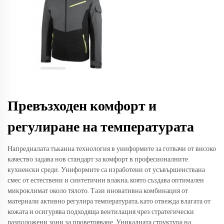
Превъзходен комфорт и
регулиране на температурата
Напредналата тъканна технология в униформите за готвачи от високо
качество задава нов стандарт за комфорт в професионалните
кухненски среди. Униформите са изработени от усъвършенствана
смес от естествени и синтетични влакна, която създава оптимален
микроклимат около тялото. Тази иновативна комбинация от
материали активно регулира температурата, като отвежда влагата от
кожата и осигурява подходяща вентилация чрез стратегически
разположени зони за проветряване. Уникалната структура на