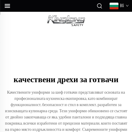
BG
качествени дрехи за готвачи
Качествените униформи за шеф готвачи представляват основата на
професионалната кухненска екипировка, като комбинират
функционалност, безопасност и стил в комплект, разработен за
изискващата кулинарна среда. Тези униформи обикновено се състоят
от двойно закопчаваща се яка, удобни панталони и подходяща главна
покривка, всички изработени от прецизни материали, които поставят
на първо място издръжливостта и комфорт. Съвременните униформи