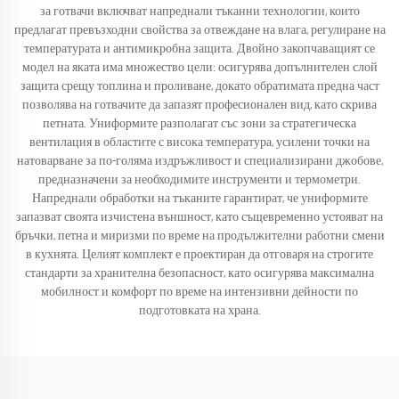
за готвачи включват напреднали тъканни технологии, които
предлагат превъзходни свойства за отвеждане на влага, регулиране на
температурата и антимикробна защита. Двойно закопчаващият се
модел на яката има множество цели: осигурява допълнителен слой
защита срещу топлина и проливане, докато обратимата предна част
позволява на готвачите да запазят професионален вид, като скрива
петната. Униформите разполагат със зони за стратегическа
вентилация в областите с висока температура, усилени точки на
натоварване за по-голяма издръжливост и специализирани джобове,
предназначени за необходимите инструменти и термометри.
Напреднали обработки на тъканите гарантират, че униформите
запазват своята изчистена външност, като същевременно устояват на
бръчки, петна и миризми по време на продължителни работни смени
в кухнята. Целият комплект е проектиран да отговаря на строгите
стандарти за хранителна безопасност, като осигурява максимална
мобилност и комфорт по време на интензивни дейности по
подготовката на храна.