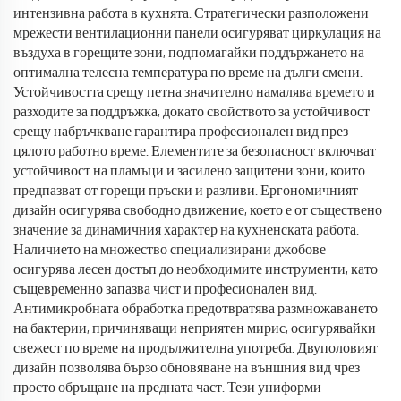
интензивна работа в кухнята. Стратегически разположени
мрежести вентилационни панели осигуряват циркулация на
въздуха в горещите зони, подпомагайки поддържането на
оптимална телесна температура по време на дълги смени.
Устойчивостта срещу петна значително намалява времето и
разходите за поддръжка, докато свойството за устойчивост
срещу набръчкване гарантира професионален вид през
цялото работно време. Елементите за безопасност включват
устойчивост на пламъци и засилено защитени зони, които
предпазват от горещи пръски и разливи. Ергономичният
дизайн осигурява свободно движение, което е от съществено
значение за динамичния характер на кухненската работа.
Наличието на множество специализирани джобове
осигурява лесен достъп до необходимите инструменти, като
същевременно запазва чист и професионален вид.
Антимикробната обработка предотвратява размножаването
на бактерии, причиняващи неприятен мирис, осигурявайки
свежест по време на продължителна употреба. Двуполовият
дизайн позволява бързо обновяване на външния вид чрез
просто обръщане на предната част. Тези униформи