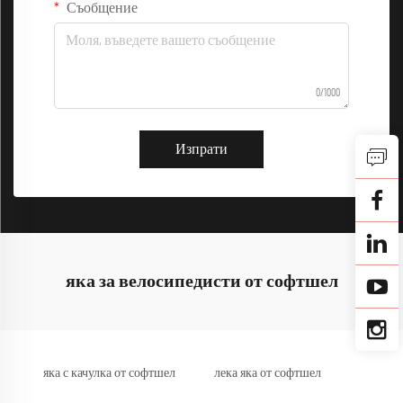
Съобщение
0/1000
Изпрати
яка за велосипедисти от софтшел
яка с качулка от софтшел
лека яка от софтшел