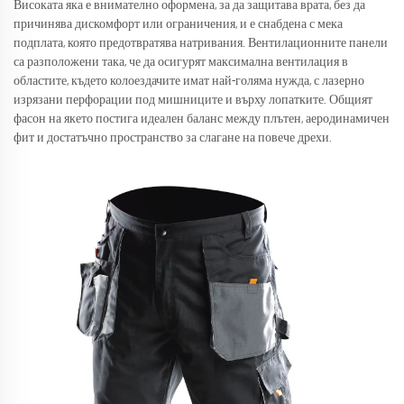
Високата яка е внимателно оформена, за да защитава врата, без да
причинява дискомфорт или ограничения, и е снабдена с мека
подплата, която предотвратява натривания. Вентилационните панели
са разположени така, че да осигурят максимална вентилация в
областите, където колоездачите имат най-голяма нужда, с лазерно
изрязани перфорации под мишниците и върху лопатките. Общият
фасон на якето постига идеален баланс между плътен, аеродинамичен
фит и достатъчно пространство за слагане на повече дрехи.