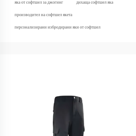
яка от софтшел за джогинг
дихаща софтшел яка
производител на софтшел якета
персонализирани избродирани яки от софтшел