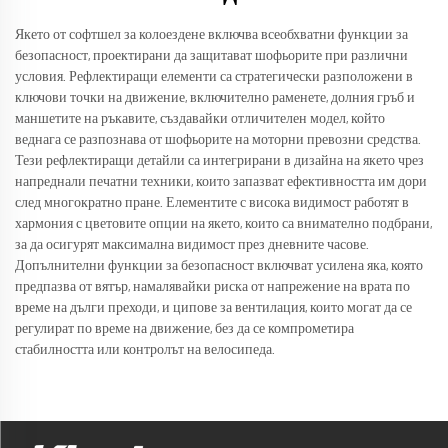
Якето от софтшел за колоездене включва всеобхватни функции за
безопасност, проектирани да защитават шофьорите при различни
условия. Рефлектиращи елементи са стратегически разположени в
ключови точки на движение, включително раменете, долния гръб и
маншетите на ръкавите, създавайки отличителен модел, който
веднага се разпознава от шофьорите на моторни превозни средства.
Тези рефлектиращи детайли са интегрирани в дизайна на якето чрез
напреднали печатни техники, които запазват ефективността им дори
след многократно пране. Елементите с висока видимост работят в
хармония с цветовите опции на якето, които са внимателно подбрани,
за да осигурят максимална видимост през дневните часове.
Допълнителни функции за безопасност включват усилена яка, която
предпазва от вятър, намалявайки риска от напрежение на врата по
време на дълги преходи, и ципове за вентилация, които могат да се
регулират по време на движение, без да се компрометира
стабилността или контролът на велосипеда.