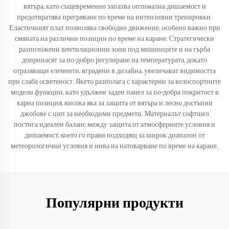
вятъра, като същевременно запазва оптимална дишаемост и
предотвратява прегряване по време на интензивни тренировки.
Еластичният плат позволява свободно движение, особено важно при
смяната на различни позиции по време на каране. Стратегически
разположени вентилационни зони под мишниците и на гърба
допринасят за по-добро регулиране на температурата, докато
отразяващи елементи, вградени в дизайна, увеличават видимостта
при слаба осветеност. Якето разполага с характерни за велоспортните
модели функции, като удължен заден панел за по-добра покритост в
карна позиция, висока яка за защита от вятъра и лесно достъпни
джобове с цип за необходими предмети. Материалът софтшел
постига идеален баланс между защита от атмосферните условия и
дишаемост, което го прави подходящ за широк диапазон от
метеорологични условия и нива на натоварване по време на каране.
Популярни продукти