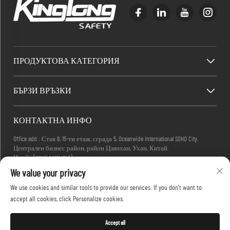
ПРОДУКТОВА КАТЕГОРИЯ
БЪРЗИ ВРЪЗКИ
КОНТАКТНА ИНФО
Office add : Стая 8, 15-ти етаж, сграда 5, Oceanwide International SOHO City,
Централен бизнес район, район Цзянхан, Ухан, Китай.
Имейл:
[email protected]
Телефон:
+86-27-83884677
We value your privacy
We use cookies and similar tools to provide our services. If you don't want to
accept all cookies, click Personalize cookies.
Всички права запазени © 2025 KINGLONG PROTECTIVE PRODUCTS (HUBEI) CO., LTD. -
Политика за поверителност
Accept all