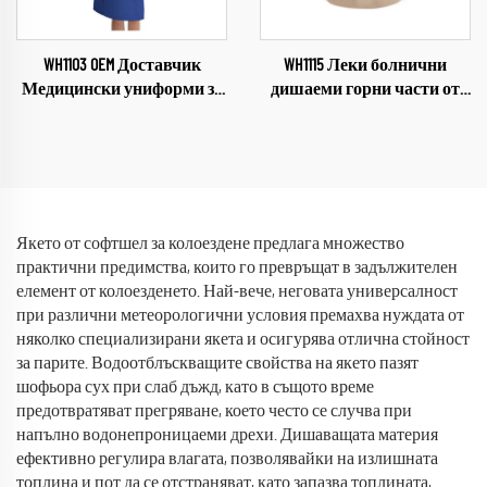
WH1103 OEM Доставчик
WH1115 Леки болнични
Медицински униформи за
дишаеми горни части от
жени Комплект за
униформи за медицински
медицински персонал
персонал Водоотблъскващ
Облекло за сестри Здравна
плат Униформи с V-образно
грижа Женски униформи
деколте Горни части на
Меки и удобни комплекти
униформи за медицински
за дребно
персонал
Якето от софтшел за колоездене предлага множество
практични предимства, които го превръщат в задължителен
елемент от колоезденето. Най-вече, неговата универсалност
при различни метеорологични условия премахва нуждата от
няколко специализирани якета и осигурява отлична стойност
за парите. Водоотблъскващите свойства на якето пазят
шофьора сух при слаб дъжд, като в същото време
предотвратяват прегряване, което често се случва при
напълно водонепроницаеми дрехи. Дишаващата материя
ефективно регулира влагата, позволявайки на излишната
топлина и пот да се отстраняват, като запазва топлината,