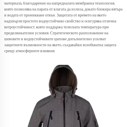
материала, благодарение на напредналата мембранна технология,
която позволява на парата от влагата да излиза, докато блокира вятъра
и водата от проникване отвън. Защитата от времето на якето
надхвърля простото водоустойчиво свойство и осигурява отлична
ветроустойчивост, която поддържа телесната температура при
предизвикателни условия. Стратегическото разположение на
шевовете и водоустойчивите ципове допълнително усилват
защитните възможности на якето, създавайки всеобхватна защита
срещу атмосферните влияния.