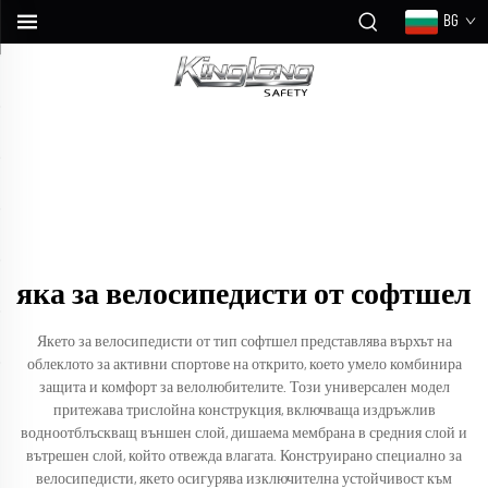
BG
яка за велосипедисти от софтшел
Якето за велосипедисти от тип софтшел представлява върхът на
облеклото за активни спортове на открито, което умело комбинира
защита и комфорт за велолюбителите. Този универсален модел
притежава трислойна конструкция, включваща издръжлив
водноотблъскващ външен слой, дишаема мембрана в средния слой и
вътрешен слой, който отвежда влагата. Конструирано специално за
велосипедисти, якето осигурява изключителна устойчивост към