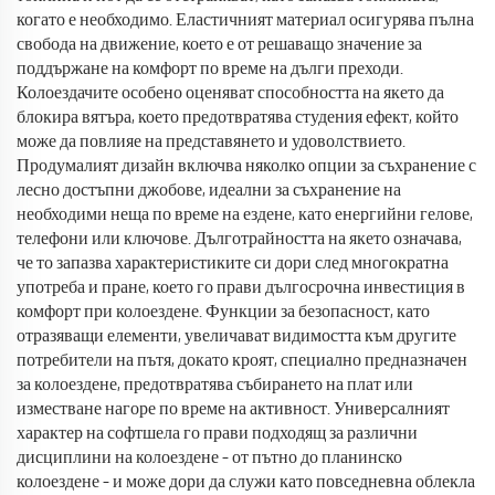
когато е необходимо. Еластичният материал осигурява пълна
свобода на движение, което е от решаващо значение за
поддържане на комфорт по време на дълги преходи.
Колоездачите особено оценяват способността на якето да
блокира вятъра, което предотвратява студения ефект, който
може да повлияе на представянето и удоволствието.
Продумалият дизайн включва няколко опции за съхранение с
лесно достъпни джобове, идеални за съхранение на
необходими неща по време на ездене, като енергийни гелове,
телефони или ключове. Дълготрайността на якето означава,
че то запазва характеристиките си дори след многократна
употреба и пране, което го прави дългосрочна инвестиция в
комфорт при колоездене. Функции за безопасност, като
отразяващи елементи, увеличават видимостта към другите
потребители на пътя, докато кроят, специално предназначен
за колоездене, предотвратява събирането на плат или
изместване нагоре по време на активност. Универсалният
характер на софтшела го прави подходящ за различни
дисциплини на колоездене – от пътно до планинско
колоездене – и може дори да служи като повседневна облекла