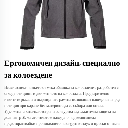
Ергономичен дизайн, специално
за колоездене
Всеки аспект на якето от мека обвивка за колоездене е разработен с
оглед позицията и движението на колоездача. Предварително
извитите ръкави и шарнирните рамена позволяват наведена напред
позиция при каране, без материята да се събира или опъва.
Удължената капачка отстрани осигурява задължителна защита на
долния гръб, когато тялото е наведено над велосипеда,
предотвратявайки проникването на студен въздух и пръски от пътя.