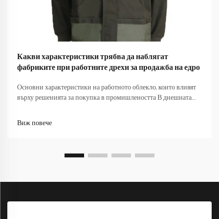
Какви характеристики трябва да наблягат
фабриките при работните дрехи за продажба на едро
Основни характеристики на работното облекло, които влияят
върху решенията за покупка в промишлеността В днешната
конкурентна производствена среда, изборът на подходящо
работно облекло за продажби на едро изисква внимателно
Виж повече
обмисляне на множество фактори, които влияят както върху
безопасността на работниците, така и...