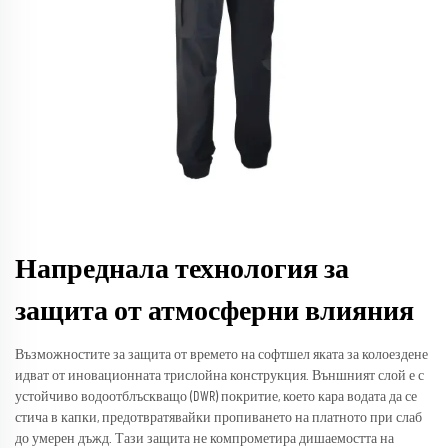
Напреднала технология за
защита от атмосферни влияния
Възможностите за защита от времето на софтшел яката за колоездене
идват от иновационната трислойна конструкция. Външният слой е с
устойчиво водоотблъскващо (DWR) покритие, което кара водата да се
стича в капки, предотвратявайки пропиването на платното при слаб
до умерен дъжд. Тази защита не компрометира дишаемостта на