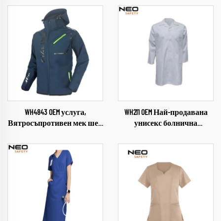
WH4843 OEM услуга,
WH211 OEM Най-продавана
Вятросъпротивен мек шел
унисекс болнична
за открити пространства,
престилка от памук и
Облекло за къмпинг и
полиестер, бяла,
походи, Меко яке за мъже,
многократно използваема,
яке с отмываем капюшон
докторска униформа, смес
от полиестер и памук, бяла
докторска престилка