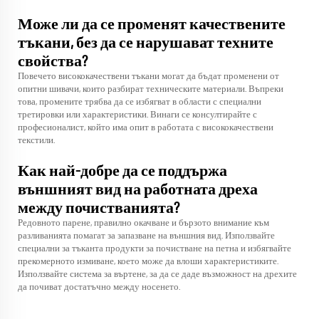
Може ли да се променят качествените
тъкани, без да се нарушават техните
свойства?
Повечето висококачествени тъкани могат да бъдат променени от
опитни шивачи, които разбират техническите материали. Въпреки
това, промените трябва да се избягват в области с специални
третировки или характеристики. Винаги се консултирайте с
професионалист, който има опит в работата с висококачествени
текстили.
Как най-добре да се поддържа
външният вид на работната дреха
между почистванията?
Редовното парене, правилно окачване и бързото внимание към
разливанията помагат за запазване на външния вид. Използвайте
специални за тъканта продукти за почистване на петна и избягвайте
прекомерното измиване, което може да влоши характеристиките.
Използвайте система за въртене, за да се даде възможност на дрехите
да почиват достатъчно между носенето.