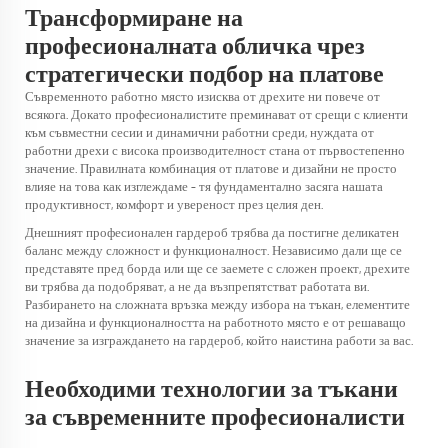
Трансформиране на
професионалната обличка чрез
стратегически подбор на платове
Съвременното работно място изисква от дрехите ни повече от
всякога. Докато професионалистите преминават от срещи с клиенти
към съвместни сесии и динамични работни среди, нуждата от
работни дрехи с висока производителност стана от първостепенно
значение. Правилната комбинация от платове и дизайни не просто
влияе на това как изглеждаме – тя фундаментално засяга нашата
продуктивност, комфорт и увереност през целия ден.
Днешният професионален гардероб трябва да постигне деликатен
баланс между сложност и функционалност. Независимо дали ще се
представяте пред борда или ще се заемете с сложен проект, дрехите
ви трябва да подобряват, а не да възпрепятстват работата ви.
Разбирането на сложната връзка между избора на тъкан, елементите
на дизайна и функционалността на работното място е от решаващо
значение за изграждането на гардероб, който наистина работи за вас.
Необходими технологии за тъкани
за съвременните професионалисти