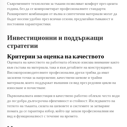
Съвременните технологии за тъкани позволяват комфорт през цялата
година, без да се компрометират професионалните стандарти.
Разширените комбинации от вълна и синтетични материали могат да
бъдат носени удобно през всички сезони, предлагайки гъвкавост и
постоянни характеристики.
Инвестиционни и поддържащи
стратегии
Критерии за оценка на качеството
Оценката на качеството на работната облекло изисква внимание както
към състава на материала, така и към детайлите на конструкцията.
Високопроизводителните професионални дрехи трябва да имат
засилени точки за напрежение, качествени шевове и трайни
материали, които поддържат външния си вид през редовни цикли на
износване и почистване.
Първоначалната инвестиция в качествено работно облекло често води
до по-добра дългосрочна ефективност и стойност. Изследването на
теглото на тъканта, силата на шевовете и системите за затваряне
помага да се гарантира избор, който ще запази професионалния им
вид и функционалност с течение на времето.