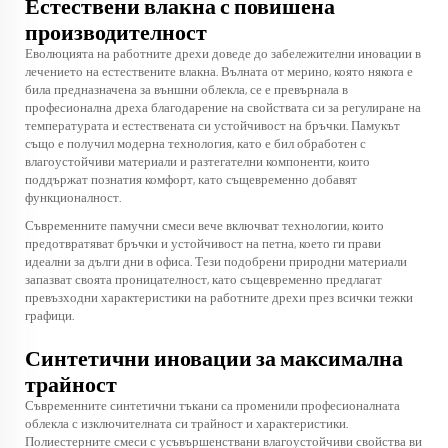
Естествени влакна с повишена
производителност
Еволюцията на работните дрехи доведе до забележителни иновации в
лечението на естествените влакна. Вълната от мерино, която някога е
била предназначена за външни облекла, се е превърнала в
професионална дреха благодарение на свойствата си за регулиране на
температурата и естествената си устойчивост на бръчки. Памукът
също е получил модерна технология, като е бил обработен с
влагоустойчиви материали и разтегателни компоненти, които
поддържат познатия комфорт, като същевременно добавят
функционалност.
Съвременните памучни смеси вече включват технологии, които
предотвратяват бръчки и устойчивост на петна, което ги прави
идеални за дълги дни в офиса. Тези подобрени природни материали
запазват своята проницателност, като същевременно предлагат
превъзходни характеристики на работните дрехи през всички тежки
графици.
Синтетични иновации за максимална
трайност
Съвременните синтетични тъкани са променили професионалната
облекла с изключителната си трайност и характеристики.
Полиестерните смеси с усъвършенствани влагоустойчиви свойства ви