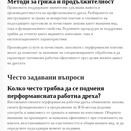
Методи за грижа и продължителност
Правилното поддържане значително удължава живота и
производителността на професионалната дреха. Разбирането на
инструкциите за грижа за конкретни платове и спазването на
подходящите протоколи за почистване запазва както външния вид,
така и функционалните свойства. Редовните процедури за поддръжка
трябва да отчитат както видимото износване, така и
експлоатационните характеристики.
Производни услуги за почистване, запознати с перформансни платове,
могат да помогнат за запазване на специализираните обработки и да
гарантират оптимална работна ефективност през целия жизнен цикъл
на дрехата.
Често задавани въпроси
Колко често трябва да се подменя
перформансната работна дреха?
Висококачествената перформансна работна дреха обикновено запазва
своята функционалност в продължение на 18-24 месеца редовна
употреба, в зависимост от грижата и начина на използване. Обърнете
внимание на признаците за намалена ефективност при отвличането на
влагата, възстановяването на еластичността и общия външен вид, за да
определите подходящия момент за подмяна.