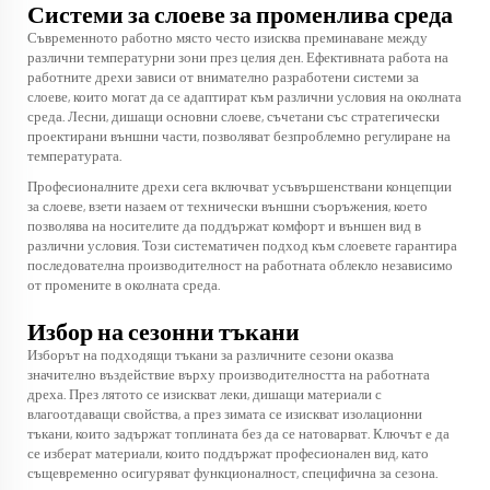
Системи за слоеве за променлива среда
Съвременното работно място често изисква преминаване между
различни температурни зони през целия ден. Ефективната работа на
работните дрехи зависи от внимателно разработени системи за
слоеве, които могат да се адаптират към различни условия на околната
среда. Лесни, дишащи основни слоеве, съчетани със стратегически
проектирани външни части, позволяват безпроблемно регулиране на
температурата.
Професионалните дрехи сега включват усъвършенствани концепции
за слоеве, взети назаем от технически външни съоръжения, което
позволява на носителите да поддържат комфорт и външен вид в
различни условия. Този систематичен подход към слоевете гарантира
последователна производителност на работната облекло независимо
от промените в околната среда.
Избор на сезонни тъкани
Изборът на подходящи тъкани за различните сезони оказва
значително въздействие върху производителността на работната
дреха. През лятото се изискват леки, дишащи материали с
влагоотдаващи свойства, а през зимата се изискват изолационни
тъкани, които задържат топлината без да се натоварват. Ключът е да
се изберат материали, които поддържат професионален вид, като
същевременно осигуряват функционалност, специфична за сезона.