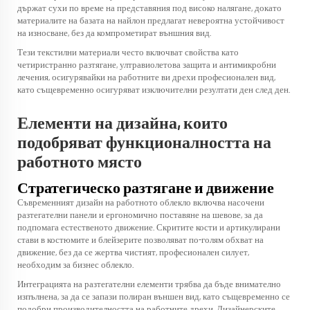
държат сухи по време на представяния под високо налягане, докато
материалите на базата на найлон предлагат невероятна устойчивост
на износване, без да компрометират външния вид.
Тези текстилни материали често включват свойства като
четиристранно разтягане, ултравиолетова защита и антимикробни
лечения, осигурявайки на работните ви дрехи професионален вид,
като същевременно осигуряват изключителни резултати ден след ден.
Елементи на дизайна, които
подобряват функционалността на
работното място
Стратегическо разтягане и движение
Съвременният дизайн на работното облекло включва насочени
разтегателни панели и ергономично поставяне на шевове, за да
подпомага естественото движение. Скритите кости и артикулирани
стави в костюмите и блейзерите позволяват по-голям обхват на
движение, без да се жертва чистият, професионален силует,
необходим за бизнес облекло.
Интеграцията на разтегателни елементи трябва да бъде внимателно
изпълнена, за да се запази полиран външен вид, като същевременно се
подобри производителността на работните дрехи. Дизайнерските