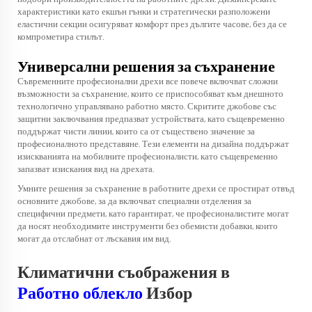
характеристики като екшън гънки и стратегически разположени
еластични секции осигуряват комфорт през дългите часове, без да се
компрометира стилът.
Универсални решения за съхранение
Съвременните професионални дрехи все повече включват сложни
възможности за съхранение, които се приспособяват към днешното
технологично управлявано работно място. Скритите джобове със
защитни заключвания предпазват устройствата, като същевременно
поддържат чисти линии, които са от съществено значение за
професионалното представяне. Тези елементи на дизайна поддържат
изискванията на мобилните професионалисти, като същевременно
запазват изискания вид на дрехата.
Умните решения за съхранение в работните дрехи се простират отвъд
основните джобове, за да включват специални отделения за
специфични предмети, като гарантират, че професионалистите могат
да носят необходимите инструменти без обемисти добавки, които
могат да отслабнат от лъскавия им вид.
Климатични съображения в
Работно облекло
Избор