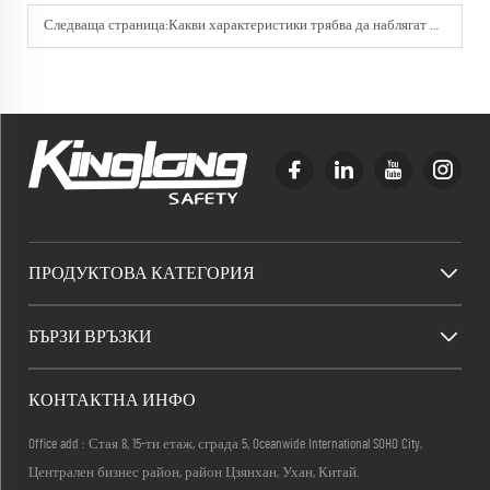
Следваща страница:
Какви характеристики трябва да наблягат фабриките при работните дрехи за продажба на едро
ПРОДУКТОВА КАТЕГОРИЯ
БЪРЗИ ВРЪЗКИ
КОНТАКТНА ИНФО
Office add : Стая 8, 15-ти етаж, сграда 5, Oceanwide International SOHO City,
Централен бизнес район, район Цзянхан, Ухан, Китай.