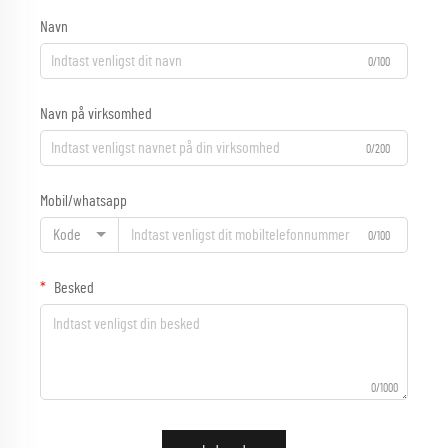
Navn
0/100
Navn på virksomhed
0/200
Mobil/whatsapp
Kode
0/100
Besked
0/1000