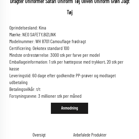
Dragter Uniformer Safari Uniform Tøj Oliven Uniform Grøn Jagt
Tøj
Oprindelsesland: Kina
Mærke: NEO SAFETY,BIZLINK
Modelnummer: WH 8701 Camouflage frødragt
Certificering: Oekotex standard 100
Mindste ordrestørrelse: 3000 stk per farve per model
Emballageinformation: 1 stk per hættepose med trykkort, 20 stk per
kasse
Leveringstid: 60 dage efter godkendte PP-prøver og modtaget
udbetaling
Betalingsvilkår: t/t
Forsyningsevne: 3 millioner stk per måned
Anmodning
Oversigt
Anbefalede Produkter