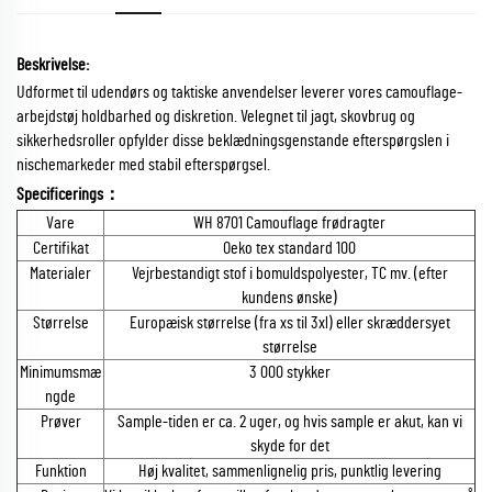
Beskrivelse:
Udformet til udendørs og taktiske anvendelser leverer vores camouflage-
arbejdstøj holdbarhed og diskretion. Velegnet til jagt, skovbrug og
sikkerhedsroller opfylder disse beklædningsgenstande efterspørgslen i
nischemarkeder med stabil efterspørgsel.
Specificerings：
Vare
WH 8701 Camouflage frødragter
Certifikat
Oeko tex standard 100
Materialer
Vejrbestandigt stof i bomuldspolyester, TC mv. (efter
kundens ønske)
Størrelse
Europæisk størrelse (fra xs til 3xl) eller skræddersyet
størrelse
Minimumsmæ
3 000 stykker
ngde
Prøver
Sample-tiden er ca. 2 uger, og hvis sample er akut, kan vi
skyde for det
Funktion
Høj kvalitet, sammenlignelig pris, punktlig levering