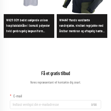
WH211 OEM bedst sælgende unisex
WH4847 Mands vandtætte
hospitalslabkåbe i bomuld polyester
vandrejakke, vindtæt regnjakke med
hvid genbrugelig lægeuniform
åndbar membran og aftagelig hætte
polyester-bomuldsblanding hvid
til udendørs vandring og
lægekåbe
bjergbestigning；
Få et gratis tilbud
Vores repræsentant vil kontakte dig snart.
E-mail
0/100