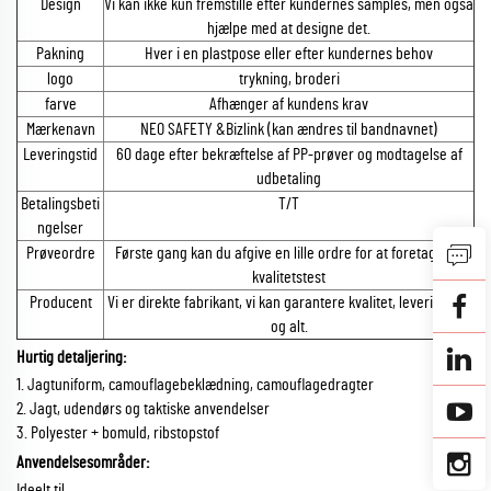
Design
Vi kan ikke kun fremstille efter kundernes samples, men også
hjælpe med at designe det.
Pakning
Hver i en plastpose eller efter kundernes behov
logo
trykning, broderi
farve
Afhænger af kundens krav
Mærkenavn
NEO SAFETY &Bizlink (kan ændres til bandnavnet)
Leveringstid
60 dage efter bekræftelse af PP-prøver og modtagelse af
udbetaling
Betalingsbeti
T/T
ngelser
Prøveordre
Første gang kan du afgive en lille ordre for at foretage en
kvalitetstest
Producent
Vi er direkte fabrikant, vi kan garantere kvalitet, leveringstid
og alt.
Hurtig detaljering:
1. Jagtuniform, camouflagebeklædning, camouflagedragter
2. Jagt, udendørs og taktiske anvendelser
3. Polyester + bomuld, ribstopstof
Anvendelsesområder:
Ideelt til