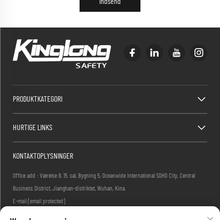
Indsend
PRODUKTKATEGORI
HURTIGE LINKS
KONTAKTOPLYSNINGER
Office add : Værelse 8, 15. sal, Bygning 5, Oceanwide International SOHO City, Central
Business District, Jianghan-distriktet, Wuhan, Kina.
E-mail:
[email protected]
Telefon:
+86-27-83884677