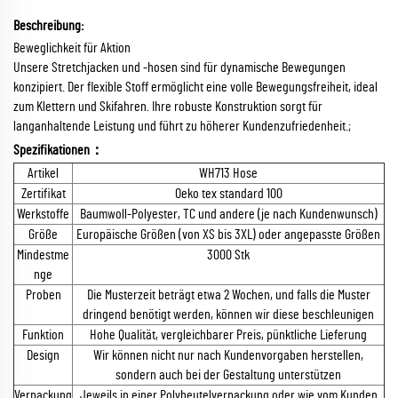
Beschreibung:
Beweglichkeit für Aktion
Unsere Stretchjacken und -hosen sind für dynamische Bewegungen
konzipiert. Der flexible Stoff ermöglicht eine volle Bewegungsfreiheit, ideal
zum Klettern und Skifahren. Ihre robuste Konstruktion sorgt für
langanhaltende Leistung und führt zu höherer Kundenzufriedenheit.;
Spezifikationen：
Artikel
WH713 Hose
Zertifikat
Oeko tex standard 100
Werkstoffe
Baumwoll-Polyester, TC und andere (je nach Kundenwunsch)
Größe
Europäische Größen (von XS bis 3XL) oder angepasste Größen
Mindestme
3000 Stk
nge
Proben
Die Musterzeit beträgt etwa 2 Wochen, und falls die Muster
dringend benötigt werden, können wir diese beschleunigen
Funktion
Hohe Qualität, vergleichbarer Preis, pünktliche Lieferung
Design
Wir können nicht nur nach Kundenvorgaben herstellen,
sondern auch bei der Gestaltung unterstützen
Verpackung
Jeweils in einer Polybeutelverpackung oder wie vom Kunden