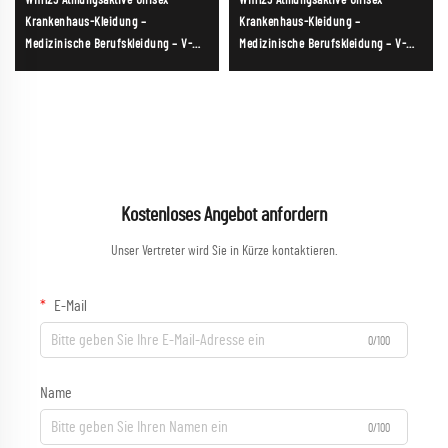
WH1123 Atmungsaktive Unisex-
WH1123 Atmungsaktive Unisex-
Krankenhaus-Kleidung –
Krankenhaus-Kleidung –
Medizinische Berufskleidung – V-
Medizinische Berufskleidung – V-
Ausschnitt-Kittel – Uniform-Sets für
Ausschnitt-Kittel – Uniform-Sets für
Krankenhaus-Arbeitskleidung
Krankenhaus-Arbeitskleidung
Kostenloses Angebot anfordern
Unser Vertreter wird Sie in Kürze kontaktieren.
E-Mail
0/100
Name
0/100