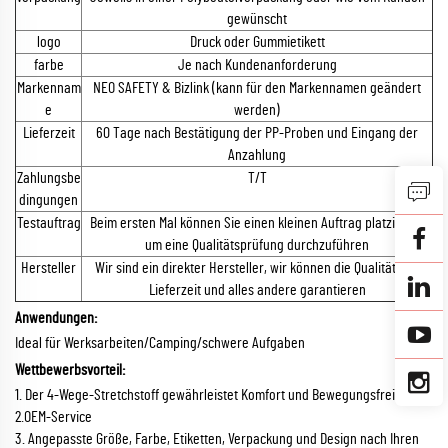
gewünscht
logo
Druck oder Gummietikett
farbe
Je nach Kundenanforderung
Markennam
NEO SAFETY & Bizlink (kann für den Markennamen geändert
e
werden)
Lieferzeit
60 Tage nach Bestätigung der PP-Proben und Eingang der
Anzahlung
Zahlungsbe
T/T
dingungen
Testauftrag
Beim ersten Mal können Sie einen kleinen Auftrag platzieren,
um eine Qualitätsprüfung durchzuführen
Hersteller
Wir sind ein direkter Hersteller, wir können die Qualität, die
Lieferzeit und alles andere garantieren
Anwendungen:
Ideal für Werksarbeiten/Camping/schwere Aufgaben
Wettbewerbsvorteil:
1. Der 4-Wege-Stretchstoff gewährleistet Komfort und Bewegungsfreiheit
2.OEM-Service
3. Angepasste Größe, Farbe, Etiketten, Verpackung und Design nach Ihren