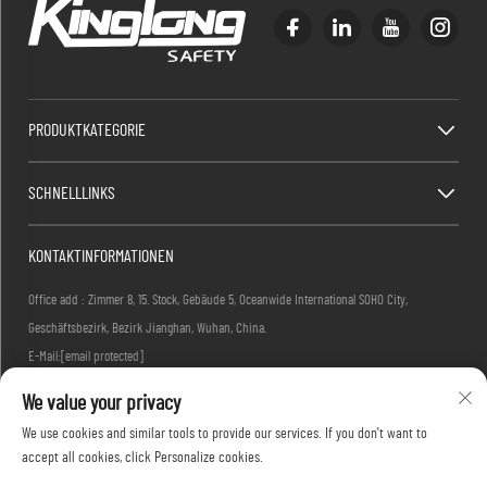
PRODUKTKATEGORIE
SCHNELLLINKS
KONTAKTINFORMATIONEN
Office add : Zimmer 8, 15. Stock, Gebäude 5, Oceanwide International SOHO City,
Geschäftsbezirk, Bezirk Jianghan, Wuhan, China.
E-Mail:
[email protected]
Tel.:
+86-27-83884677
We value your privacy
We use cookies and similar tools to provide our services. If you don't want to
accept all cookies, click Personalize cookies.
Urheberrecht © 2026 KINGLONG PROTECTIVE PRODUCTS (HUBEI) CO., LTD. Alle Rechte