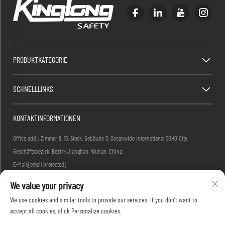
PRODUKTKATEGORIE
SCHNELLLINKS
KONTAKTINFORMATIONEN
Office add : Zimmer 8, 15. Stock, Gebäude 5, Oceanwide International SOHO City,
Geschäftsbezirk, Bezirk Jianghan, Wuhan, China.
E-Mail:
[email protected]
Tel.:
+86-27-83884677
We value your privacy
We use cookies and similar tools to provide our services. If you don't want to
accept all cookies, click Personalize cookies.
Urheberrecht © 2026 KINGLONG PROTECTIVE PRODUCTS (HUBEI) CO., LTD. Alle Rechte