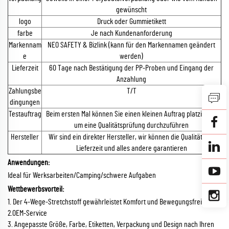
gewünscht
logo
Druck oder Gummietikett
farbe
Je nach Kundenanforderung
Markennam
NEO SAFETY & Bizlink (kann für den Markennamen geändert
e
werden)
Lieferzeit
60 Tage nach Bestätigung der PP-Proben und Eingang der
Anzahlung
Zahlungsbe
T/T
dingungen
Testauftrag
Beim ersten Mal können Sie einen kleinen Auftrag platzieren,
um eine Qualitätsprüfung durchzuführen
Hersteller
Wir sind ein direkter Hersteller, wir können die Qualität, die
Lieferzeit und alles andere garantieren
Anwendungen:
Ideal für Werksarbeiten/Camping/schwere Aufgaben
Wettbewerbsvorteil:
1. Der 4-Wege-Stretchstoff gewährleistet Komfort und Bewegungsfreiheit
2.OEM-Service
3. Angepasste Größe, Farbe, Etiketten, Verpackung und Design nach Ihren