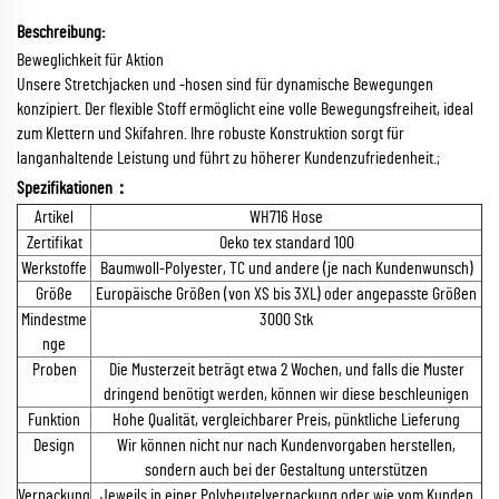
Beschreibung:
Beweglichkeit für Aktion
Unsere Stretchjacken und -hosen sind für dynamische Bewegungen
konzipiert. Der flexible Stoff ermöglicht eine volle Bewegungsfreiheit, ideal
zum Klettern und Skifahren. Ihre robuste Konstruktion sorgt für
langanhaltende Leistung und führt zu höherer Kundenzufriedenheit.;
Spezifikationen：
Artikel
WH716 Hose
Zertifikat
Oeko tex standard 100
Werkstoffe
Baumwoll-Polyester, TC und andere (je nach Kundenwunsch)
Größe
Europäische Größen (von XS bis 3XL) oder angepasste Größen
Mindestme
3000 Stk
nge
Proben
Die Musterzeit beträgt etwa 2 Wochen, und falls die Muster
dringend benötigt werden, können wir diese beschleunigen
Funktion
Hohe Qualität, vergleichbarer Preis, pünktliche Lieferung
Design
Wir können nicht nur nach Kundenvorgaben herstellen,
sondern auch bei der Gestaltung unterstützen
Verpackung
Jeweils in einer Polybeutelverpackung oder wie vom Kunden