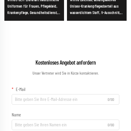
WH1103 OEM-Lieferant medizinische
WH1116 Leichtes, atmungsaktives
Uniformen für Frauen, Pflegekleid,
Unisex-Krankenpflegeoberteil aus
Krankenpflege, Gesundheitsdienst,
wasserdichtem Stoff, V-Ausschnitt,
Damenuniformen, weiche und
Krankenschwester-Uniform
bequeme Pflegekleidung Großhandel
Kostenloses Angebot anfordern
Unser Vertreter wird Sie in Kürze kontaktieren.
E-Mail
0/100
Name
0/100