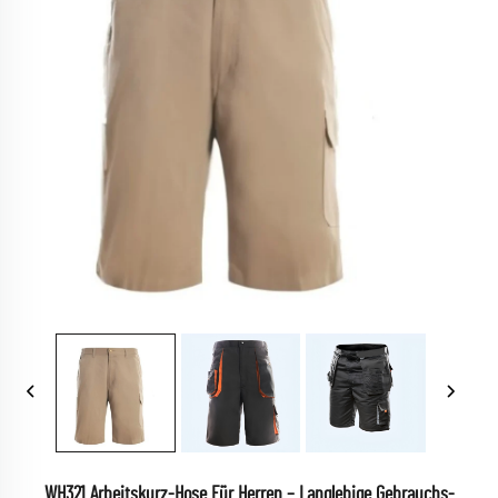
WH321 Arbeitskurz-Hose Für Herren – Langlebige Gebrauchs-