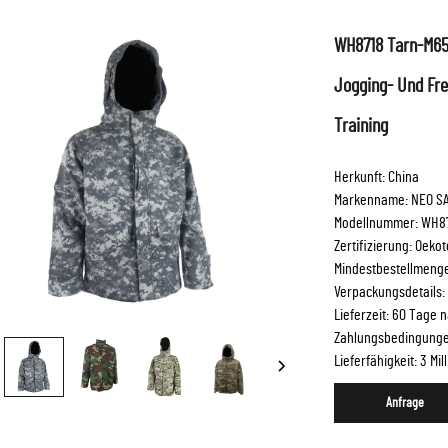
WH8718 Tarn-M65-
Jogging- Und Fre
Training
Herkunft: China
Markenname: NEO SA
Modellnummer: WH87
Zertifizierung: Oeko
Mindestbestellmenge
Verpackungsdetails: 
Lieferzeit: 60 Tage
Zahlungsbedingungen
Lieferfähigkeit: 3 Mi
Anfrage