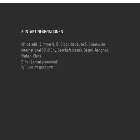
KONTAKTINFORMATIONEN
Office add : Zimmer 8, 15. Stock, Gebäude 5, Oceanwide
International SOHO City, Geschäftsbezirk, Bezirk Jianghan,
Wuhan, China.
E-Mail:
[email protected]
Tel.:
+86-27-83884677