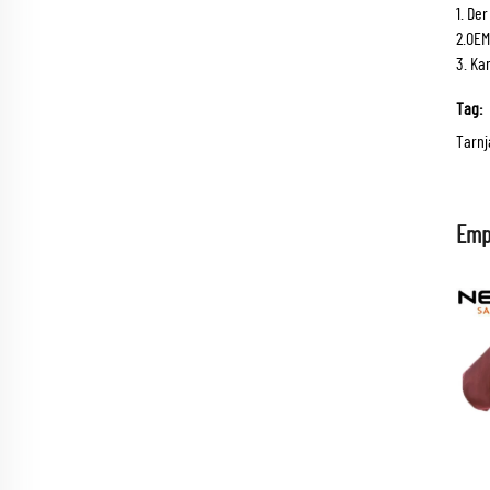
1. De
2.OEM
3. Ka
Tag:
Tarnj
Emp