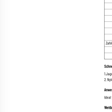
Zah
Schne
1.Jag
2. Ny
Anwe
Ideal
Wettb