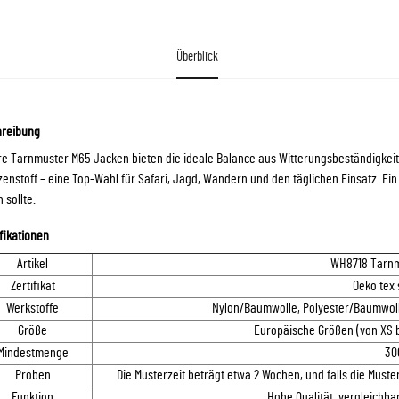
Überblick
hreibung
e Tarnmuster M65 Jacken bieten die ideale Balance aus Witterungsbeständigkeit 
enstoff – eine Top-Wahl für Safari, Jagd, Wandern und den täglichen Einsatz. Ei
 sollte.
fikationen
Artikel
WH8718 Tarnm
Zertifikat
Oeko tex 
Werkstoffe
Nylon/Baumwolle, Polyester/Baumwol
Größe
Europäische Größen (von XS 
Mindestmenge
30
Proben
Die Musterzeit beträgt etwa 2 Wochen, und falls die Must
Funktion
Hohe Qualität, vergleichbar