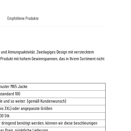
Empfohlene Produkte
und Atmungsaktivität. Zweilagiges Design mit verstecktem
n Produkt mit hohem Gewinnspannen, das in Ihrem Sortiment nicht
uster M65 Jacke
standard 100
le und so weiter. (gemäß Kundenwunsch)
bis 3XL) oder angepasste Größen
00 Stk
er dringend benötigt werden, können wir diese beschleunigen
er Preis, pünktliche Lieferung