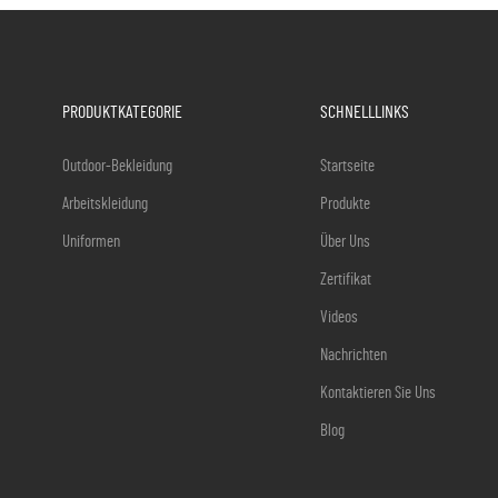
PRODUKTKATEGORIE
SCHNELLLINKS
Outdoor-Bekleidung
Startseite
Arbeitskleidung
Produkte
Uniformen
Über Uns
Zertifikat
Videos
Nachrichten
Kontaktieren Sie Uns
Blog