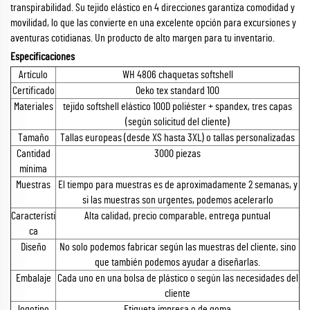
transpirabilidad. Su tejido elástico en 4 direcciones garantiza comodidad y
movilidad, lo que las convierte en una excelente opción para excursiones y
aventuras cotidianas. Un producto de alto margen para tu inventario.
Especificaciones
Artículo
WH 4806 chaquetas softshell
Certificado
Oeko tex standard 100
Materiales
tejido softshell elástico 100D poliéster + spandex, tres capas
(según solicitud del cliente)
Tamaño
Tallas europeas (desde XS hasta 3XL) o tallas personalizadas
Cantidad
3000 piezas
mínima
Muestras
El tiempo para muestras es de aproximadamente 2 semanas, y
si las muestras son urgentes, podemos acelerarlo
Característi
Alta calidad, precio comparable, entrega puntual
ca
Diseño
No solo podemos fabricar según las muestras del cliente, sino
que también podemos ayudar a diseñarlas.
Embalaje
Cada uno en una bolsa de plástico o según las necesidades del
cliente
logotipo
Etiqueta impresa o de goma