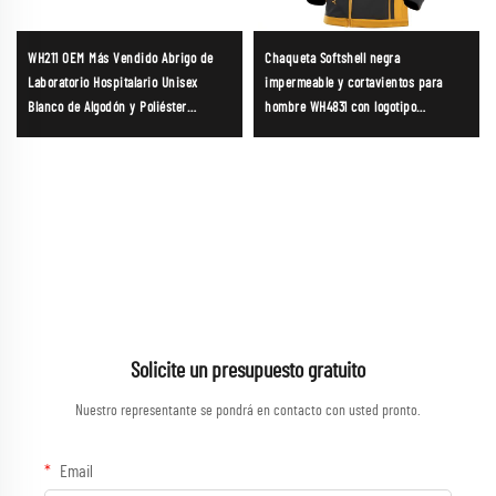
WH211 OEM Más Vendido Abrigo de
Chaqueta Softshell negra
Laboratorio Hospitalario Unisex
impermeable y cortavientos para
Blanco de Algodón y Poliéster
hombre WH4831 con logotipo
Reutilizable Uniforme de Médico
personalizado a precio competitivo
Mezcla de Poliéster-Algodón Gabán
de fábrica;
Blanco para Médico
Solicite un presupuesto gratuito
Nuestro representante se pondrá en contacto con usted pronto.
Email