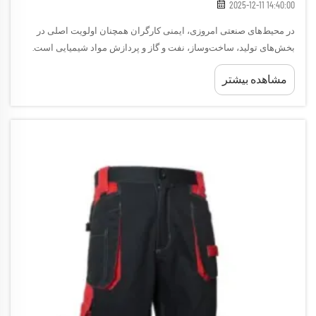
2025-12-11 14:40:00
در محیط‌های صنعتی امروزی، ایمنی کارگران همچنان اولویت اصلی در
بخش‌های تولید، ساخت‌وساز، نفت و گاز و پردازش مواد شیمیایی است.
پوشاک مقاوم در برابر آتش به تجهیزات محافظتی ضروری تبدیل شده‌اند
مشاهده بیشتر
که برای حفاظت کارگران طراحی شده‌اند...