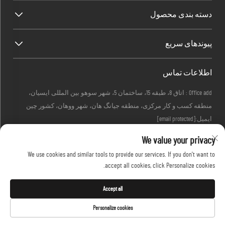
دسته بندی محصول
پیوندهای سریع
اطلاعات تماس
Office add : اتاق 8، طبقه 15، ساختمان 5، شهر سوهو بین المللی ایسیان،
منطقه کسب و کار مرکزی، منطقه جیانگ هان، شهر ووهان، کشور چین
ایمیل:
[email protected]
تماس:
+86-27-83884677
We value your privacy
We use cookies and similar tools to provide our services. If you don't want to
accept all cookies, click Personalize cookies.
حق کپی‌رایت © 2026 متعلق به KINGLONG PROTECTIVE PRODUCTS (HUBEI) CO., LTD.
است. تمامی حقوق محفوظ است -
سیاست حفظ حریم خصوصی
Accept all
Personalize cookies