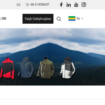
+86-27-83884677
 LINN
Faigh Uathphraghas
GA