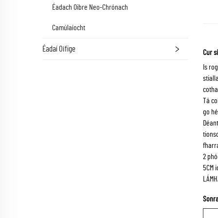
Éadach Oibre Neo-Chrónach
Camúlaíocht
Éadaí Oifige
Cur s
Is ro
stial
cotha
Tá co
go hé
Déant
tions
fharr
2 phó
5CM i
LÁMH
Sonra