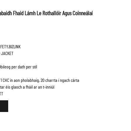
abaidh Fhaid Lámh Le Rothallóir Agus Coinneálaí
FETY,BIZLINK
0 JACKET
bileog per dath per stíl
 1 CHC in aon pholabhaig, 20 charrta i ngach cárta
ar éis glaoch a fháil ar an t-inniúl
TT