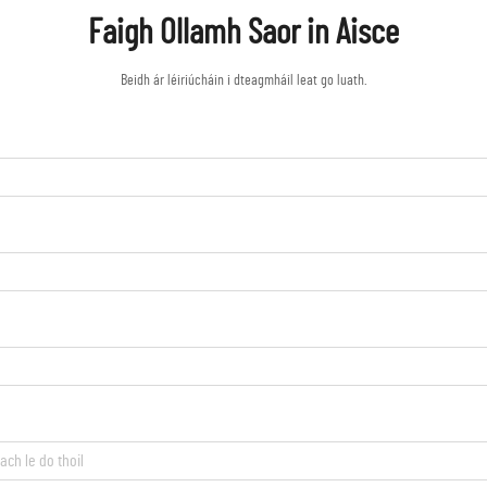
Faigh Ollamh Saor in Aisce
Beidh ár léiriúcháin i dteagmháil leat go luath.