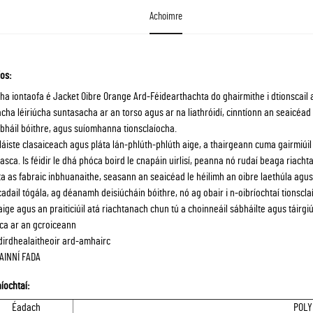
Achoimre
íos:
gha iontaofa é Jacket Oibre Orange Ard-Féidearthachta do ghairmithe i dtionscail atá
lacha léiriúcha suntasacha ar an torso agus ar na liathróidí, cinntíonn an seaicéad s
bháil bóithre, agus suíomhanna tionsclaíocha.
láiste clasaiceach agus pláta lán-phlúth-phlúth aige, a thairgeann cuma gairmiú
asca. Is féidir le dhá phóca boird le cnapáin uirlisí, peanna nó rudaí beaga riachta
a as fabraic inbhuanaithe, seasann an seaicéad le héilimh an oibre laethúla agus
cadail tógála, ag déanamh deisiúcháin bóithre, nó ag obair i n-oibríochtaí tionscl
aige agus an praiticiúil atá riachtanach chun tú a choinneáil sábháilte agus táirgiúi
ca ar an gcroiceann
dirdhealaitheoir ard-amhairc
AINNÍ FADA
íochtaí:
Éadach
POLY