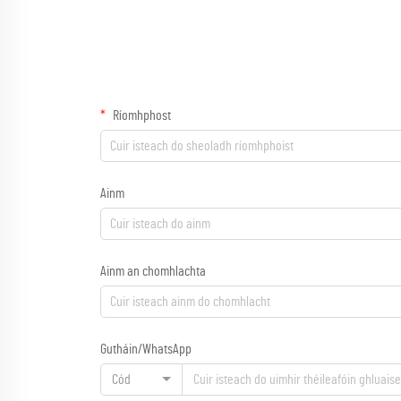
Ríomhphost
Ainm
Ainm an chomhlachta
Gutháin/WhatsApp
Cód