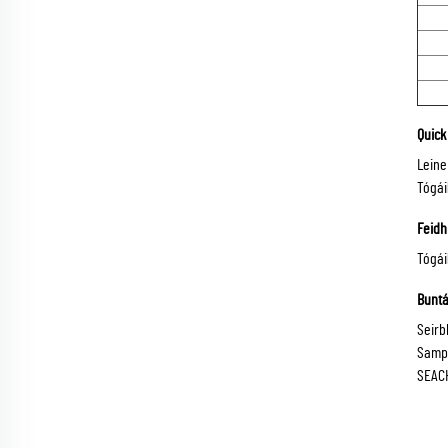
Quick 
Leine
Tógái
Feid
Tógái
Buntá
Seirb
Sampl
SEAC