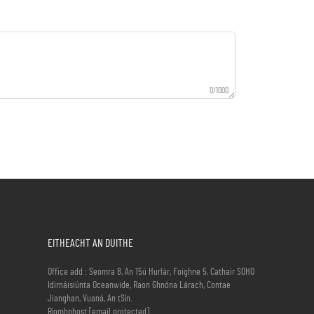
0/1000
EITHEACHT AN DUITHE
Office add : Seomra 8, An 15ú Hurlár, Foighne 5, Cathair SOHO
Idirnáisiúnta Oceanwide, Raon Ghnóna Lárach, Contae
Jianghan, Vuaná, An tSín.
Ríomhphost:
[email protected]