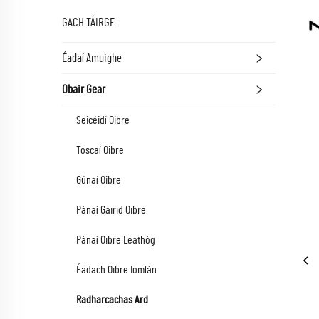
GACH TÁIRGE
Éadaí Amuighe
Obair Gear
Seicéidí Oibre
Toscaí Oibre
Gúnaí Oibre
Pánaí Gairid Oibre
Pánaí Oibre Leathóg
Éadach Oibre Iomlán
Radharcachas Ard