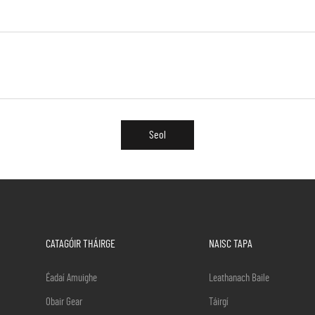
Seol
CATAGÓIR THÁIRGE
NAISC TAPA
Éadaí Amuighe
Leathanach Baile
Obair Gear
Táirgí