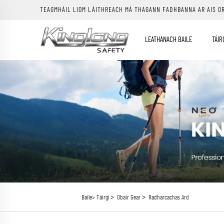
TEAGMHÁIL LIOM LÁITHREACH MÁ THAGANN FADHBANNA AR AIS O
LEATHANACH BAILE
TÁIR
>
>
Baile>
Táirgí
Obair Gear
Radharcachas Ard