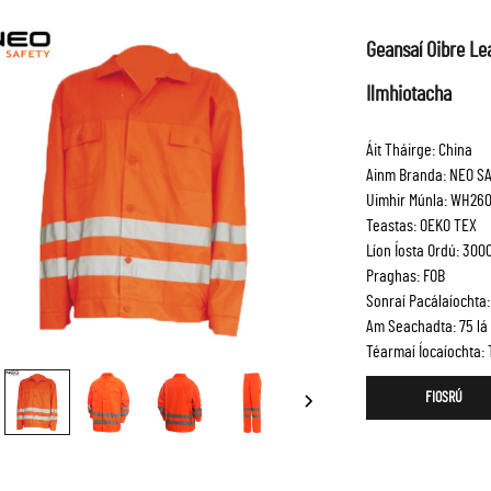
Geansaí Oibre Le
Ilmhiotacha
Áit Tháirge: China
Ainm Branda: NEO SA
Uimhir Múnla: WH26
Teastas: OEKO TEX
Líon Íosta Ordú: 3000
Praghas: FOB
Sonraí Pacálaíochta:
Am Seachadta: 75 lá t
Téarmaí Íocaíochta: 
FIOSRÚ