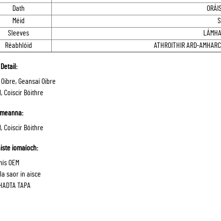
Dath
ORÁI
Méid
S
Sleeves
LÁMHA
Réabhlóid
ATHROITHIR ARD-AMHARCA
Detail:
 Oibre, Geansaí Oibre
l, Coiscir Bóithre
hmeanna:
l, Coiscir Bóithre
iste iomaíoch:
hís OEM
a saor in aisce
HADTA TAPA