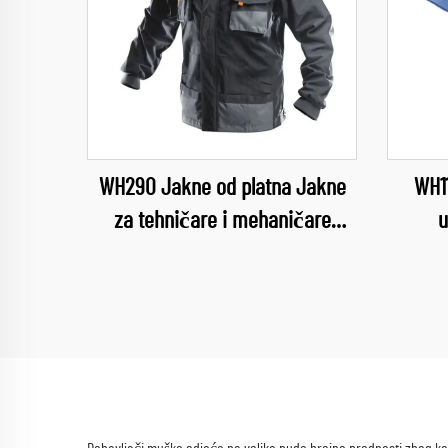
WH290 Jakne od platna Jakne
WH1
za tehničare i mehaničare
u
dugotrajne upotrebe muški radni
pr
kombinezon jakna i hlače radna
lij
odjeća za hardware
veter
bolni
kombi