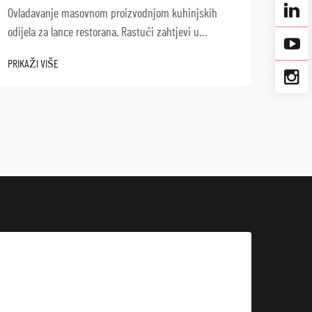
kuhinj
Ovladavanje masovnom proizvodnjom kuhinjskih
od sv
odijela za lance restorana. Rastući zahtjevi u
PRIKAŽ
započ
industriji usluga gostoprimstva sve više opterećuju
PRIKAŽI VIŠE
čistoć
proizvođače OEM kuhinjskih odijela da na veliko
isporuče visokokvalitetne, prilagođene uniforme.
Lanci restorana...