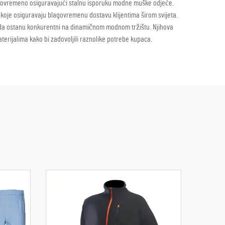
stovremeno osiguravajući stalnu isporuku modne muške odjeće.
koje osiguravaju blagovremenu dostavu klijentima širom svijeta.
 da ostanu konkurentni na dinamičnom modnom tržištu. Njihova
terijalima kako bi zadovoljili raznolike potrebe kupaca.