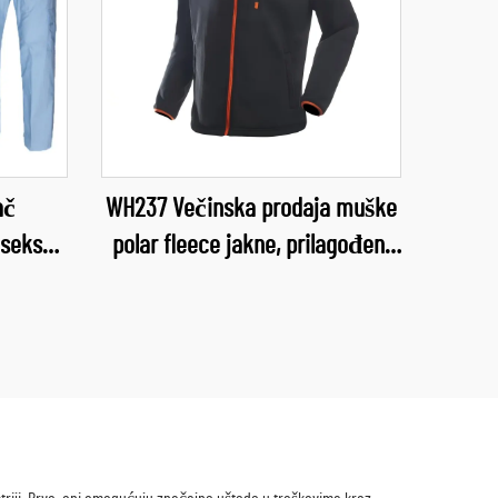
ač
WH237 Večinska prodaja muške
iseks
polar fleece jakne, prilagođeni
icinske
dizajn, odjeća za vani, pola
užba
zatvarač, vrhunska kvaliteta,
 udobni
zimska uniseks polar jakna
rodaja