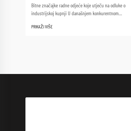
Bitne značajke radne odjeće koje utječu na odluke o
industrijskoj kupnji U današnjem konkurentnom
proizvodnom okruženju, odabir prave radne odjeće
PRIKAŽI VIŠE
za veleprodaju zahtijeva pažljivo razmatranje više
čimbenika koji utječu i na sigurnost radnika i...