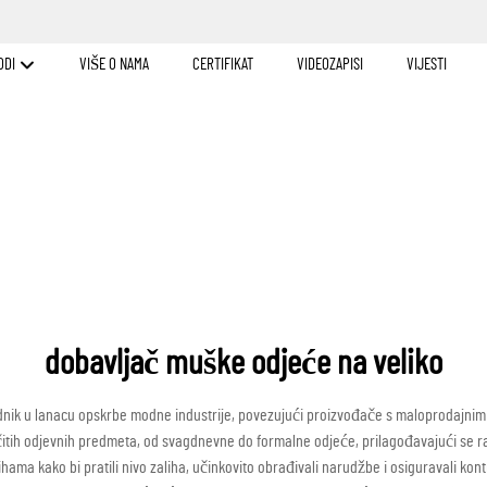
ODI
VIŠE O NAMA
CERTIFIKAT
VIDEOZAPISI
VIJESTI
dobavljač muške odjeće na veliko
ednik u lanacu opskrbe modne industrije, povezujući proizvođače s maloprodajnim 
čitih odjevnih predmeta, od svagdnevne do formalne odjeće, prilagođavajući se raz
hama kako bi pratili nivo zaliha, učinkovito obrađivali narudžbe i osiguravali kontr