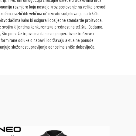
triji. Prvo, oni omogućuju značajne uštede u troškovima kroz
nomija razmjera koja nastaje kroz poslovanje na veliko prevodi
ećima različitih veličina učinkovito sudjelovanje na tržištu.
roizvođačima kako bi osigurali dosljedne standarde proizvoda.
 svojim klijentima konkurentsku prednost na tržištu. Dodatno,
ave, što pomaže trgovcima da smanje operativne troškove i
 informirane odluke o nabavi i održavaju aktualne ponude
anjuje složenost upravljanja odnosima s više dobavljača.