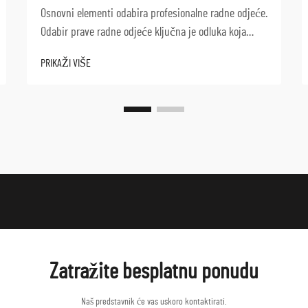
Osnovni elementi odabira profesionalne radne odjeće.
Odabir prave radne odjeće ključna je odluka koja
utječe na produktivnost, sigurnost i zadovoljstvo
PRIKAŽI VIŠE
zaposlenih na poslu. Kvalitetna radna odjeća djeluje
kao zaštitna barijera, omogućujući ujedno optimalne
performanse...
Zatražite besplatnu ponudu
Naš predstavnik će vas uskoro kontaktirati.