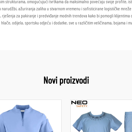
nim strukturama, omogućujući tvrtkama da maksimalno povećaju svoje profite, i
narudžbi, ažuriranja zaliha u stvarnom vremenu i sofisticirane logističke mreže 
 rješenja za pakiranje i predviđanje modnih trendova kako bi pomogli klijentima
lače, odijela, sportsku odjeću i dodatke, sve u različitim veličinama, bojama i ma
Novi proizvodi