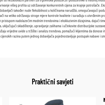
ih su nezaobilazni partneri za trgovinska poduzeća i poduzetnike u modnoj indus
ivanje višeg profita uz održavanje konkurentnih cijena za krajnje potrošače. Eko
 dobavljači također nude fleksibilnost u količinama narudžbi, omogućavajući poduz
jači na veliko održavaju stroge mjere kontrole kvalitete i surađuju s utvrđenim p
m pristupom nadolazećim modnim trendovima i ekskluzivnim dizajnima, dajući time
, uključujući skladištenje, upravljanje zalihama i učinkovite distribucijske sust
ružaju vrijedne uvide u tržište i analizu trendova, pomažući klijentima da donose
i cijenskih razina putem jednog dobavljača pojednostavljuje postupak nabave i sm
Praktični savjeti