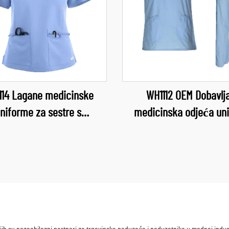
114 Lagane medicinske
WH1112 OEM Dobavlj
niforme za sestre s
medicinska odjeća un
ilagođenim logotipom,
kompleti za higijenu med
ečničke, stomatološke,
sestre zdravstvena sl
inarske, kućni ljubimci,
ženska odjeća mekani i
čke uniforme, gornji dio,
setovi za higijenu velep
nezoni za ljepotu salone