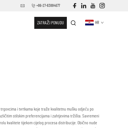
+86-27-83884677
ZATRAŽI PONUDU
HR
trgovcima i tvrtkama koje traže kvalitetnu mušku odjeću po
ličitim stilskim preferencijama i zahtjevima tržišta. Savremeni
olu kvalitete tijekom cijelog procesa distribucije. Obično nude