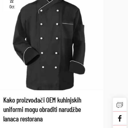
22
06
Oct
No
Kako proizvođači OEM kuhinjskih
Opti
uniformi mogu obraditi narudžbe
mate
lanaca restorana
Razvoj