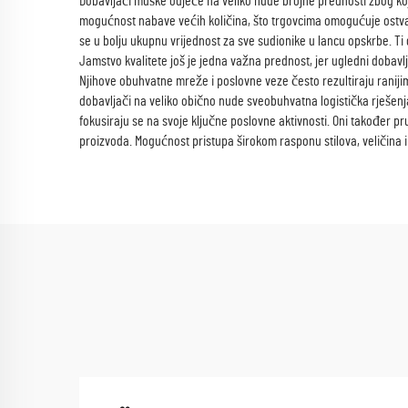
Dobavljači muške odjeće na veliko nude brojne prednosti zbog koj
mogućnost nabave većih količina, što trgovcima omogućuje ostvar
se u bolju ukupnu vrijednost za sve sudionike u lancu opskrbe. Ti
Jamstvo kvalitete još je jedna važna prednost, jer ugledni dobavl
Njihove obuhvatne mreže i poslovne veze često rezultiraju raniji
dobavljači na veliko obično nude sveobuhvatna logistička rješenja
fokusiraju se na svoje ključne poslovne aktivnosti. Oni također p
proizvoda. Mogućnost pristupa širokom rasponu stilova, veličina 