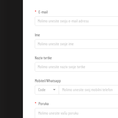
E-mail
Ime
Naziv tvrtke
Mobitel/Whatsapp
Code
Poruka