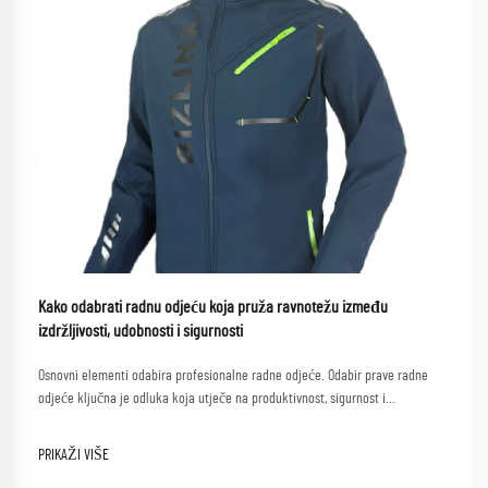
Kako odabrati radnu odjeću koja pruža ravnotežu između
izdržljivosti, udobnosti i sigurnosti
Osnovni elementi odabira profesionalne radne odjeće. Odabir prave radne
odjeće ključna je odluka koja utječe na produktivnost, sigurnost i
zadovoljstvo zaposlenih na poslu. Kvalitetna radna odjeća djeluje kao
zaštitna barijera, omogućujući ujedno optimalne performanse...
PRIKAŽI VIŠE