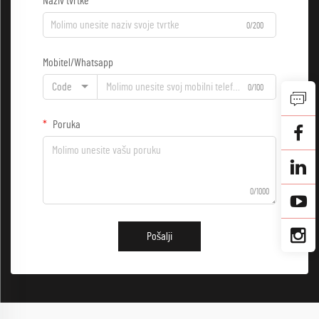
Naziv tvrtke
0/200
Mobitel/Whatsapp
Code
0/100
Poruka
0/1000
Pošalji