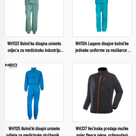
WH1123 Bolnička disajna uniseks
WH1124 Lagane disajne bolničke
odjeća za medicinsku industriju
jednake uniforme za muškarce i
jednokratne košulje s V-vratom
žene, medicinska industrijska
komplet radne odjeće za bolnicu
uniforma s okruglim izrezom,
kompleti bolničkih uniformi
WH1125 Bolnički disajni uniseks
WH237 Večinska prodaja muške
odijela za medicinske službenike,
polar fleece jakne, prilagođeni