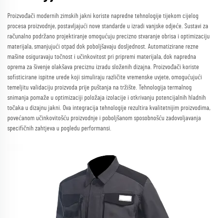
Proizvođači modernih zimskih jakni koriste napredne tehnologije tijekom cijelog
procesa proizvodnje, postavljajući nove standarde u izradi vanjske odjeće. Sustavi za
računalno podržano projektiranje omogućuju precizno stvaranje obrisa i optimizaciju
materijala, smanjujući otpad dok poboljšavaju dosljednost. Automatizirane rezne
mašine osiguravaju točnost i učinkovitost pri pripremi materijala, dok napredna
oprema za šivenje olakšava preciznu izradu složenih dizajna. Proizvođači koriste
sofisticirane ispitne urede koji simuliraju različite vremenske uvjete, omogućujući
temeljitu validaciju proizvoda prije puštanja na tržište. Tehnologija termalnog
snimanja pomaže u optimizaciji položaja izolacije i otkrivanju potencijalnih hladnih
točaka u dizajnu jakni. Ova integracija tehnologije rezultira kvalitetnijim proizvodima,
povećanom učinkovitošću proizvodnje i poboljšanom sposobnošću zadovoljavanja
specifičnih zahtjeva u pogledu performansi.