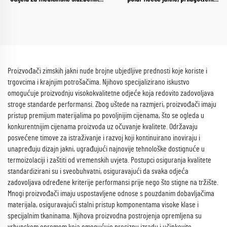
radne uniforme s okruglim
dizajn, odjeća za vani, pola
izrezom, kompleti bolničkih radnih
zatvarač, vrhunska kvaliteta,
odijela
zimska uniseks polar jakna
Proizvođači zimskih jakni nude brojne ubjedljive prednosti koje koriste i
trgovcima i krajnjim potrošačima. Njihovo specijalizirano iskustvo
omogućuje proizvodnju visokokvalitetne odjeće koja redovito zadovoljava
stroge standarde performansi. Zbog uštede na razmjeri, proizvođači imaju
pristup premijum materijalima po povoljnijim cijenama, što se ogleda u
konkurentnijim cijenama proizvoda uz očuvanje kvalitete. Održavaju
posvećene timove za istraživanje i razvoj koji kontinuirano inoviraju i
unapređuju dizajn jakni, ugrađujući najnovije tehnološke dostignuće u
termoizolaciji i zaštiti od vremenskih uvjeta. Postupci osiguranja kvalitete
standardizirani su i sveobuhvatni, osiguravajući da svaka odjeća
zadovoljava određene kriterije performansi prije nego što stigne na tržište.
Mnogi proizvođači imaju uspostavljene odnose s pouzdanim dobavljačima
materijala, osiguravajući stalni pristup komponentama visoke klase i
specijalnim tkaninama. Njihova proizvodna postrojenja opremljena su