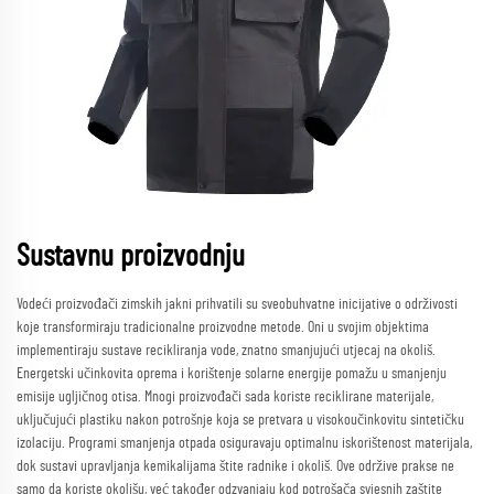
Sustavnu proizvodnju
Vodeći proizvođači zimskih jakni prihvatili su sveobuhvatne inicijative o održivosti
koje transformiraju tradicionalne proizvodne metode. Oni u svojim objektima
implementiraju sustave recikliranja vode, znatno smanjujući utjecaj na okoliš.
Energetski učinkovita oprema i korištenje solarne energije pomažu u smanjenju
emisije ugljičnog otisa. Mnogi proizvođači sada koriste reciklirane materijale,
uključujući plastiku nakon potrošnje koja se pretvara u visokoučinkovitu sintetičku
izolaciju. Programi smanjenja otpada osiguravaju optimalnu iskorištenost materijala,
dok sustavi upravljanja kemikalijama štite radnike i okoliš. Ove održive prakse ne
samo da koriste okolišu, već također odzvanjaju kod potrošača svjesnih zaštite