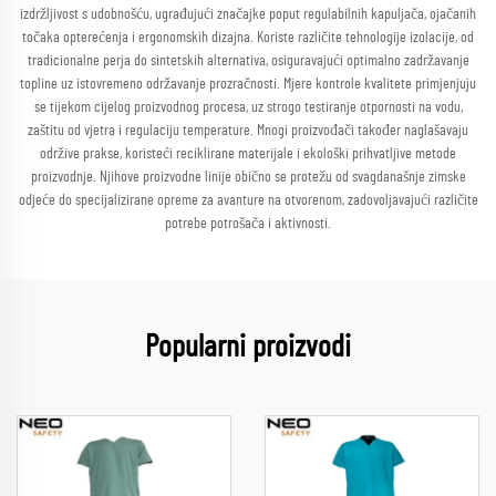
izdržljivost s udobnošću, ugrađujući značajke poput regulabilnih kapuljača, ojačanih
točaka opterećenja i ergonomskih dizajna. Koriste različite tehnologije izolacije, od
tradicionalne perja do sintetskih alternativa, osiguravajući optimalno zadržavanje
topline uz istovremeno održavanje prozračnosti. Mjere kontrole kvalitete primjenjuju
se tijekom cijelog proizvodnog procesa, uz strogo testiranje otpornosti na vodu,
zaštitu od vjetra i regulaciju temperature. Mnogi proizvođači također naglašavaju
održive prakse, koristeći reciklirane materijale i ekološki prihvatljive metode
proizvodnje. Njihove proizvodne linije obično se protežu od svagdanašnje zimske
odjeće do specijalizirane opreme za avanture na otvorenom, zadovoljavajući različite
potrebe potrošača i aktivnosti.
Popularni proizvodi