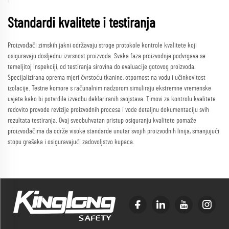
Standardi kvalitete i testiranja
Proizvođači zimskih jakni održavaju stroge protokole kontrole kvalitete koji
osiguravaju dosljednu izvrsnost proizvoda. Svaka faza proizvodnje podvrgava se
temeljitoj inspekciji, od testiranja sirovina do evaluacije gotovog proizvoda.
Specijalizirana oprema mjeri čvrstoću tkanine, otpornost na vodu i učinkovitost
izolacije. Testne komore s računalnim nadzorom simuliraju ekstremne vremenske
uvjete kako bi potvrdile izvedbu deklariranih svojstava. Timovi za kontrolu kvalitete
redovito provode revizije proizvodnih procesa i vode detaljnu dokumentaciju svih
rezultata testiranja. Ovaj sveobuhvatan pristup osiguranju kvalitete pomaže
proizvođačima da održe visoke standarde unutar svojih proizvodnih linija, smanjujući
stopu grešaka i osiguravajući zadovoljstvo kupaca.