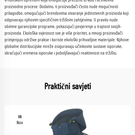
vrhunskom opremom koja omogućuje preciznu izradu i učinkovite
proizvodne procese. Dodatno, ti proizvođači često nude mogućnosti
prilagodbe, omogućujući brendovima stvaranje jedinstvenih proizvoda koji
odgovaraju njihovim specifičnim tržišnim zahtjevima. U pravilu nude
obimne garancijske programe, pokazujući povjerenje u trajnost svojih
proizvoda. Ekološka svjesnost sve je više prioritet, a mnogi proizvođači
primjenjuju održive prakse i koriste ekološki prihvatljive materijale. Njihove
globalne distribucijske mreže osiguravaju učinkovite sustave isporuke,
skraćujući vremena isporuke i poboljšavajući reaktivnost na tržištu.
Praktični savjeti
06
Nov