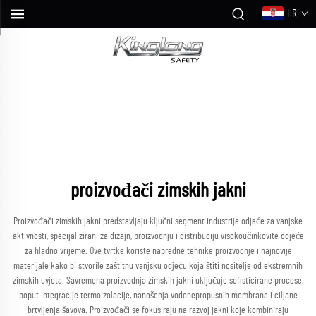
HR
proizvođači zimskih jakni
Proizvođači zimskih jakni predstavljaju ključni segment industrije odjeće za vanjske
aktivnosti, specijalizirani za dizajn, proizvodnju i distribuciju visokoučinkovite odjeće
za hladno vrijeme. Ove tvrtke koriste napredne tehnike proizvodnje i najnovije
materijale kako bi stvorile zaštitnu vanjsku odjeću koja štiti nositelje od ekstremnih
zimskih uvjeta. Savremena proizvodnja zimskih jakni uključuje sofisticirane procese,
poput integracije termoizolacije, nanošenja vodonepropusnih membrana i ciljane
brtvljenja šavova. Proizvođači se fokusiraju na razvoj jakni koje kombiniraju