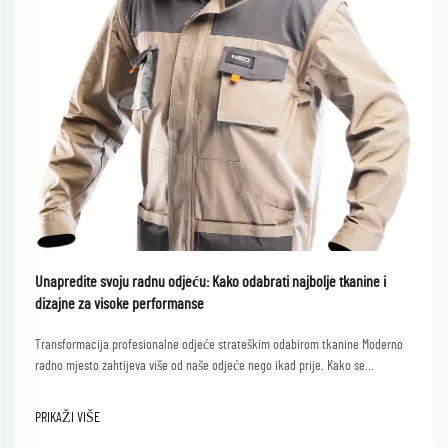
Unapredite svoju radnu odjeću: Kako odabrati najbolje tkanine i
dizajne za visoke performanse
Transformacija profesionalne odjeće strateškim odabirom tkanine Moderno
radno mjesto zahtijeva više od naše odjeće nego ikad prije. Kako se
profesionalci snalaze između sastanaka s klijentima, suradničkih sesija i
dinamičnih radnih okruženja, novi...
PRIKAŽI VIŠE