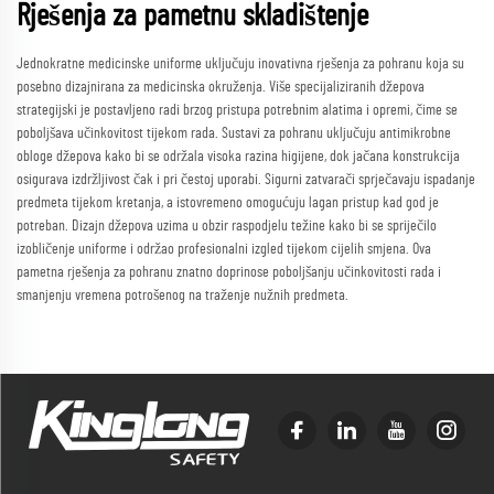
Rješenja za pametnu skladištenje
Jednokratne medicinske uniforme uključuju inovativna rješenja za pohranu koja su
posebno dizajnirana za medicinska okruženja. Više specijaliziranih džepova
strategijski je postavljeno radi brzog pristupa potrebnim alatima i opremi, čime se
poboljšava učinkovitost tijekom rada. Sustavi za pohranu uključuju antimikrobne
obloge džepova kako bi se održala visoka razina higijene, dok jačana konstrukcija
osigurava izdržljivost čak i pri čestoj uporabi. Sigurni zatvarači sprječavaju ispadanje
predmeta tijekom kretanja, a istovremeno omogućuju lagan pristup kad god je
potreban. Dizajn džepova uzima u obzir raspodjelu težine kako bi se spriječilo
izobličenje uniforme i održao profesionalni izgled tijekom cijelih smjena. Ova
pametna rješenja za pohranu znatno doprinose poboljšanju učinkovitosti rada i
smanjenju vremena potrošenog na traženje nužnih predmeta.