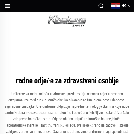
HR
radne odjeće za zdravstveni osoblje
Uniforme za radnu odjeću u zdravstvu predstavljaju osnovnu odjeću posebno
dizajniranu za medicinske stručnjake, koja kombinira funkcionalnost, udobnost i
sigurnosne značajke. Ove uniforme uključuju napredne tehnologije tkanina koje nude
antimikrobna svojstva, otpornost na tekućine i povećanu izdržljivost kako bi izdržale
zahtjevne bolničke uvjete. Odjeća obično uključuje hirurške haljine, hlače,
laboratorijske mantile i zaštitnu vanjsku odjeću, sve projektirano da zadovolji stroge
zahtjeve zdravstvenih ustanova. Savremene zdravstvene uniforme imaju sposobnost