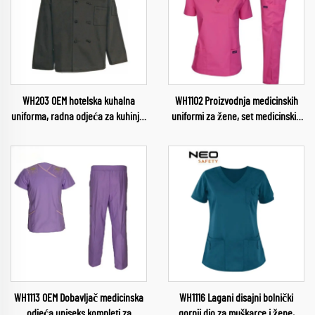
WH203 OEM hotelska kuhalna
WH1102 Proizvodnja medicinskih
uniforma, radna odjeća za kuhinju,
uniformi za žene, set medicinskih
odjeća za kuhanje, odjeća za
hlača, medicinske uniforme za
šefove za prehrambenu industriju,
sestre, zdravstvene usluge,
odjeća za šefove u restoranima
ženske uniforme, medicinske
hlače veleprodaja
WH1113 OEM Dobavljač medicinska
WH1116 Lagani disajni bolnički
odjeća uniseks kompleti za
gornji dio za muškarce i žene,