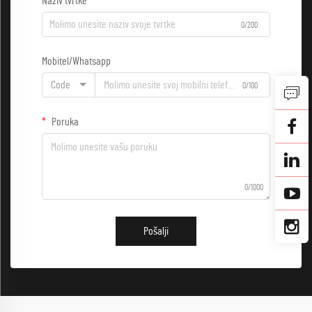
Naziv tvrtke
0/200
Mobitel/Whatsapp
Code
0/100
Poruka
0/1000
Pošalji