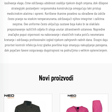
isušivanja vlage, čime održavaju udobnost osoblja tijekom dugih smjena, dok džepovi
strategijski postavljeni i ergonomska konstrukcija omogućuju laki pristup
medicinskim alatima i opremi. Korištene tkanine posebno su obrađene da izdrže
često pranje na visokim temperaturama, održavajući njihov integritet i zaštitna
svojstva. Ove uniforme često uključuju sustave boja kako bi se olakšalo
prepoznavanje različitih odjela ili uloga unutar zdravstvenih ustanova. Napredne
značajke poput otpornosti na naboravanje i elastičnih traka potiču neometano
kretanje i održavaju profesionalni izgled tijekom zahtjevnih radnih dana. Dizajni daju
prioritet kontroli infekcija kroz glatke površine koje smanjuju nakupljanje patogena,
dok pojačani šavovi osiguravaju dugotrajnost na područjima s velikim opterećenjem.
Novi proizvodi