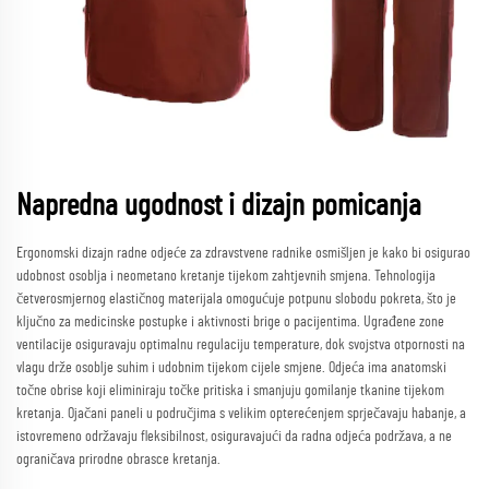
Napredna ugodnost i dizajn pomicanja
Ergonomski dizajn radne odjeće za zdravstvene radnike osmišljen je kako bi osigurao
udobnost osoblja i neometano kretanje tijekom zahtjevnih smjena. Tehnologija
četverosmjernog elastičnog materijala omogućuje potpunu slobodu pokreta, što je
ključno za medicinske postupke i aktivnosti brige o pacijentima. Ugrađene zone
ventilacije osiguravaju optimalnu regulaciju temperature, dok svojstva otpornosti na
vlagu drže osoblje suhim i udobnim tijekom cijele smjene. Odjeća ima anatomski
točne obrise koji eliminiraju točke pritiska i smanjuju gomilanje tkanine tijekom
kretanja. Ojačani paneli u područjima s velikim opterećenjem sprječavaju habanje, a
istovremeno održavaju fleksibilnost, osiguravajući da radna odjeća podržava, a ne
ograničava prirodne obrasce kretanja.