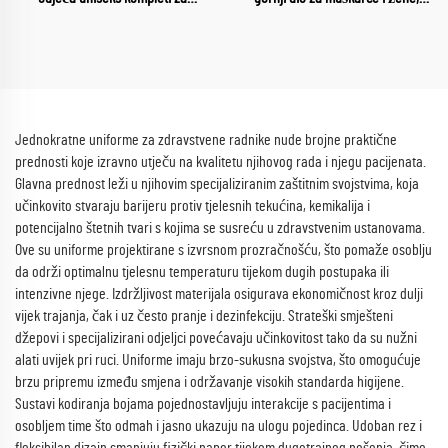
higijenu veleprodaja medicinske
vodootporna tkanina, uniforma s
sestre zdravstvena služba ženska
okruglim izrezom, medicinska
odjeća mekani i udobni setovi za
uniforma za sestre
higijenu
Jednokratne uniforme za zdravstvene radnike nude brojne praktične
prednosti koje izravno utječu na kvalitetu njihovog rada i njegu pacijenata.
Glavna prednost leži u njihovim specijaliziranim zaštitnim svojstvima, koja
učinkovito stvaraju barijeru protiv tjelesnih tekućina, kemikalija i
potencijalno štetnih tvari s kojima se susreću u zdravstvenim ustanovama.
Ove su uniforme projektirane s izvrsnom prozračnošću, što pomaže osoblju
da održi optimalnu tjelesnu temperaturu tijekom dugih postupaka ili
intenzivne njege. Izdržljivost materijala osigurava ekonomičnost kroz dulji
vijek trajanja, čak i uz često pranje i dezinfekciju. Strateški smješteni
džepovi i specijalizirani odjeljci povećavaju učinkovitost tako da su nužni
alati uvijek pri ruci. Uniforme imaju brzo-sukusna svojstva, što omogućuje
brzu pripremu između smjena i održavanje visokih standarda higijene.
Sustavi kodiranja bojama pojednostavljuju interakcije s pacijentima i
osobljem time što odmah i jasno ukazuju na ulogu pojedinca. Udoban rez i