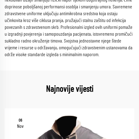
fleksibilan dizajn smanjuju fizički napor tijekom dugotrajnog nošenja, čime
doprinose poboljšanoj performansi osoblja i smanjenju umora. Savremene
zdravstvene uniforme uključuju antimikrobna sredstva koja ostaju
učinkovita kroz više ciklusa pranja, pružajući stalnu zaštitu od infekcija
povezanih s zdravstvenom skrb. Profesionalni izgled ovih uniformi pomaže
u izgradnji povjerenja i samopouzdanja pacijenata, istovremeno promičući
sukladno radno okruženje timova. Svojstva jednostavne njege štede
vrijeme i resurse u održavanju, omogućujući zdravstvenim ustanovama da
održe visoke standarde izgleda s minimalnim naporom.
Najnovije vijesti
06
Nov