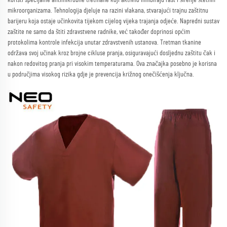
koristi specijalne antimikrobne tretmane koji aktivno inhibiraju rast i širenje štetnih
mikroorganizama. Tehnologija djeluje na razini vlakana, stvarajući trajnu zaštitnu
barijeru koja ostaje učinkovita tijekom cijelog vijeka trajanja odjeće. Napredni sustav
zaštite ne samo da štiti zdravstvene radnike, već također doprinosi općim
protokolima kontrole infekcija unutar zdravstvenih ustanova. Tretman tkanine
održava svoj učinak kroz brojne cikluse pranja, osiguravajući dosljednu zaštitu čak i
nakon redovitog pranja pri visokim temperaturama. Ova značajka posebno je korisna
u područjima visokog rizika gdje je prevencija križnog onečišćenja ključna.