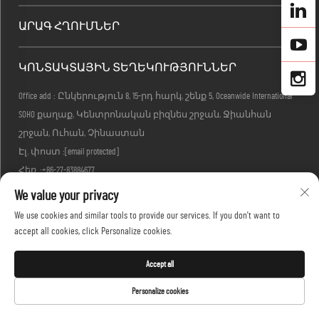
ԱՐԱԳ ՀՂՈՒՄՆԵՐ
ԿՈՆՏԱԿՏԱՅԻՆ ՏԵՂԵԿՈՒԹՅՈՒՆՆԵՐ
Office add : Ընկերություն 8, 15-րդ հարկ, շենք 5, Oceanwide International
SOHO քաղաք, Կենտրոնական բիզնես շրջան, Ջիանհան
շրջան, Ուհան, Չինաստան
Էլ. փոստ :
[email protected]
Հեռ. :
+86-27-83884677
We value your privacy
We use cookies and similar tools to provide our services. If you don't want to
© 2026 KINGLONG PROTECTIVE PRODUCTS (HUBEI) CO., LTD-ի իրավունքները
accept all cookies, click Personalize cookies.
պաշտպանված են -
Գաղտնիության քաղաքականություն
Accept all
Personalize cookies