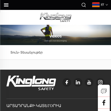
HY
Տուն>
Տեսանյութեր
ԱՐՏԱԴՐԱՆՔԻ ԿԱՏԵГОՐԻԱ