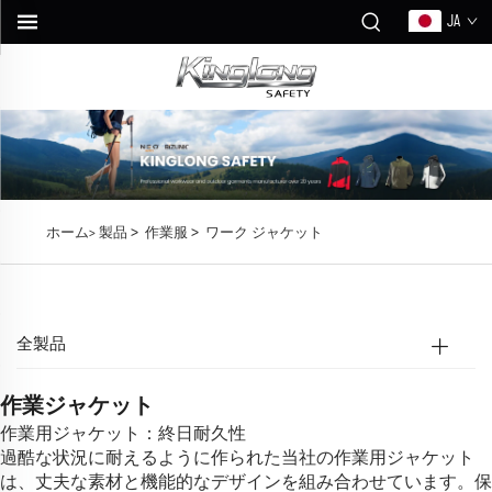
JA
>
>
ホーム>
製品
作業服
ワーク ジャケット
全製品
作業ジャケット
作業用ジャケット：終日耐久性
過酷な状況に耐えるように作られた当社の作業用ジャケット
は、丈夫な素材と機能的なデザインを組み合わせています。保