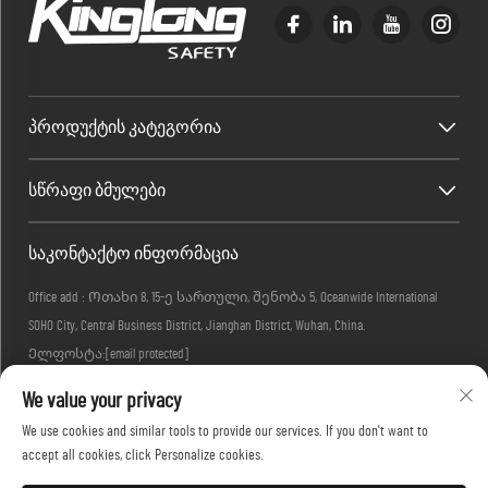
ᲞᲠᲝᲓᲣᲥᲢᲘᲡ ᲙᲐᲢᲔᲒᲝᲠᲘᲐ
ᲡᲬᲠᲐᲤᲘ ᲑᲛᲣᲚᲔᲑᲘ
ᲡᲐᲙᲝᲜᲢᲐᲥᲢᲝ ᲘᲜᲤᲝᲠᲛᲐᲪᲘᲐ
Office add : Ოთახი 8, 15-ე სართული, შენობა 5, Oceanwide International
SOHO City, Central Business District, Jianghan District, Wuhan, China.
Ელფოსტა:
[email protected]
Ტელ:
+86-27-83884677
We value your privacy
We use cookies and similar tools to provide our services. If you don't want to
accept all cookies, click Personalize cookies.
Ავტორის უფლებები © 2026 KINGLONG PROTECTIVE PRODUCTS (HUBEI) CO., LTD.