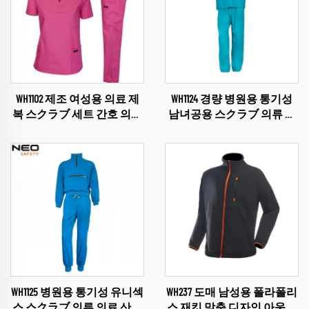
WH1102 제조 여성용 의료 제
WH1124 경량 병원용 통기성
복 스クラブ 세트 간호 의료
남녀공용 스クラブ 의류 의
서비스 여성 유니폼 도매 스
료 산업 유니폼 V넥 스クラ
クラブ
ブ 유니폼 세트 병원 스クラ
ブ 세트
WH1125 병원용 통기성 유니섹
WH237 도매 남성용 폴라폴리
스 스クラブ 의류 의료 산업
스 재킷 맞춤 디자인 아웃도