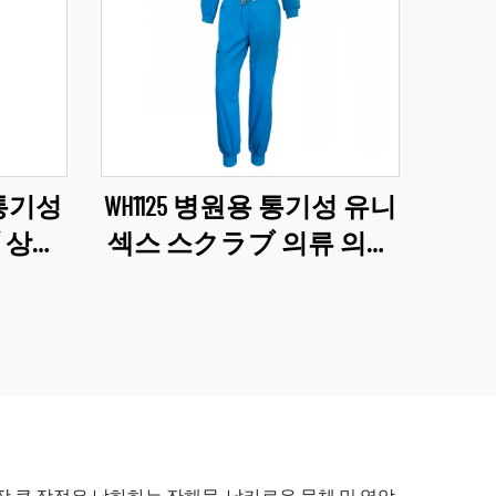
 통기성
WH1125 병원용 통기성 유니
 상의
섹스 스クラブ 의류 의료
넥 스
산업 유니폼 V넥 스クラブ
 유니
유니폼 세트 병원 작업복