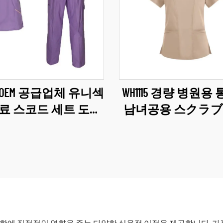
13 OEM 공급업체 유니섹
WH1115 경량 병원용
료 스코드 세트 도매
남녀공용 스クラブ
의료 서비스 여성 유
방수 원단 유니폼 V
 부드럽고 편안한 스
クラブ 상의 간호사
クラブ 의류
폼