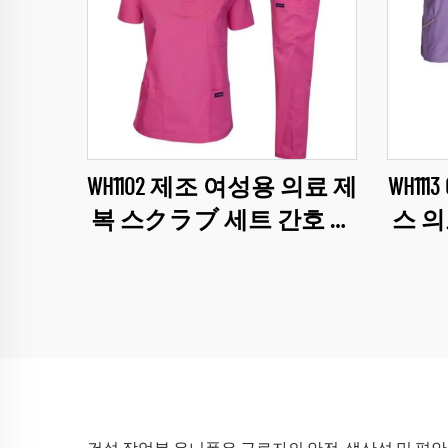
WH1102 제조 여성용 의료 제
WH11
복 스クラブ 세트 간호 의
스 의
료 서비스 여성 유니폼 도
간호 
매 스クラブ
니폼