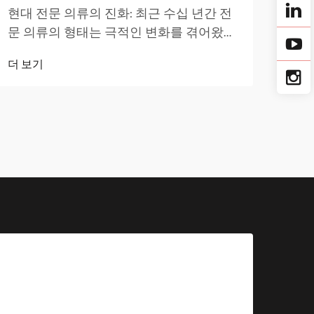
업복
현대 전문 의류의 진화: 최근 수십 년간 전
무 
문 의류의 형태는 극적인 변화를 겪어왔습
더 
니다
니다. 이제 성능 중심의 작업복이 이러한
더 보기
휘할
진화의 최전선에 서서 기능성과 스타일을
역할을
결합하고 있습니다...