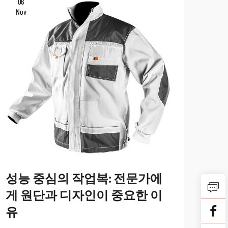
06
06
Nov
No
성능 중심의 작업복: 전문가에
내구
게 원단과 디자인이 중요한 이
있
유
전문