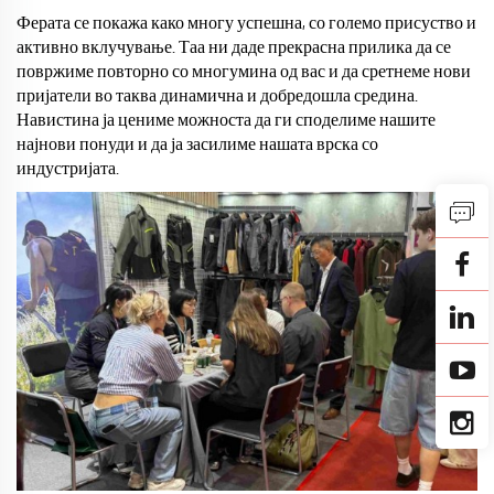
Ферата се покажа како многу успешна, со големо присуство и
активно вклучување. Таа ни даде прекрасна прилика да се
повржиме повторно со многумина од вас и да сретнеме нови
пријатели во таква динамична и добредошла средина.
Навистина ја цениме можноста да ги споделиме нашите
најнови понуди и да ја засилиме нашата врска со
индустријата.