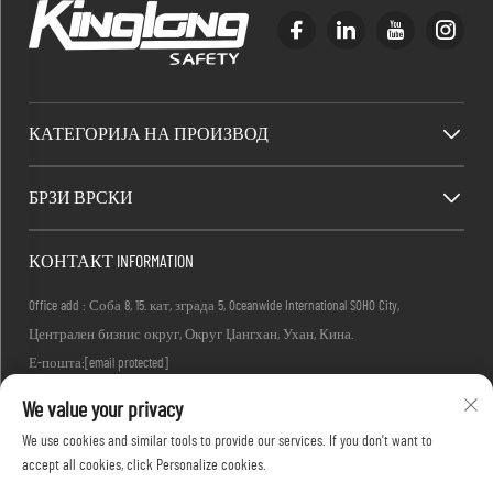
КАТЕГОРИЈА НА ПРОИЗВОД
БРЗИ ВРСКИ
КОНТАКТ INFORMATION
Office add : Соба 8, 15. кат, зграда 5, Oceanwide International SOHO City,
Централен бизнис округ, Округ Џангхан, Ухан, Кина.
Е-пошта:
[email protected]
Тел :
+86-27-83884677
We value your privacy
We use cookies and similar tools to provide our services. If you don't want to
accept all cookies, click Personalize cookies.
Авторски права © 2026 KINGLONG PROTECTIVE PRODUCTS (HUBEI) CO., LTD. Сите