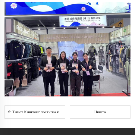
Тимот Кинглонг постигна класа Б во ажурираниот BV фабрички систем за квалитет, со што се засилува приврзаноста кон извонредност во производството
Ништо