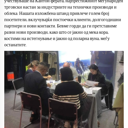
учествуваше на Кантон ферата, најпрестижниот меѓународен
трговски настан за индустриите на технички производи и
облека. Нашата изложбена штанд привлече голем број
посетители, вклучувајќи постоечки клиенти, долгогодишни
партнери и нови контакти. Бевме горди да ги претставиме
разни нови производи, како што се јакни од мека кора,
костими на истегнување и јакни од поларна вуна, меѓу
останатите.