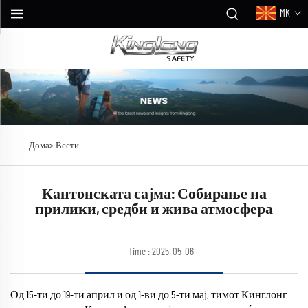
MK
Дома>
Вести
Кантонската сајма: Собирање на
прилики, средби и жива атмосфера
Time : 2025-05-06
Од 15-ти до 19-ти април и од 1-ви до 5-ти мај, тимот Кинглонг