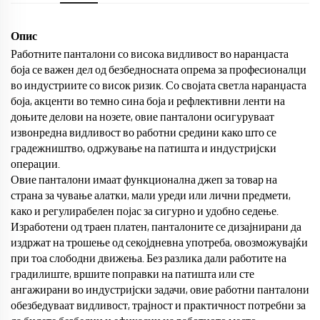
Опис
Работните панталони со висока видливост во наранџаста
боја се важен дел од безбедносната опрема за професионалци
во индустриите со висок ризик. Со својата светла наранџаста
боја, акценти во темно сина боја и рефлективни ленти на
доњите делови на нозете, овие панталони осигуруваат
извонредна видливост во работни средини како што се
градежништво, одржување на патишта и индустријски
операции.
Овие панталони имаат функционална джеп за товар на
страна за чување алатки, мали уреди или лични предмети,
како и регулирабелен појас за сигурно и удобно седење.
Изработени од траен платен, панталоните се дизајнирани да
издржат на трошење од секојдневна употреба, овозможувајќи
при тоа слободни движења. Без разлика дали работите на
градилиште, вршите поправки на патишта или сте
ангажирани во индустријски задачи, овие работни панталони
обезбедуваат видливост, трајност и практичност потребни за