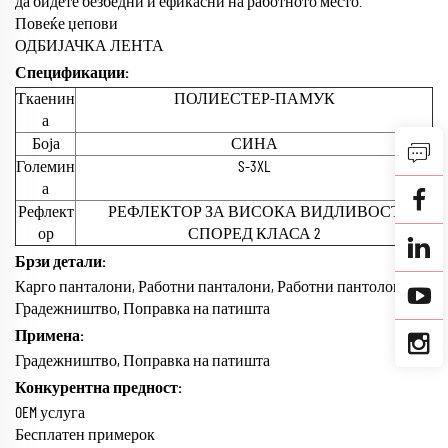
да бидете безбедни и ефикасни на работното место.
Повеќе џепови
ОДБИЈАЧКА ЛЕНТА
Спецификации:
Ткаенин
ПОЛИЕСТЕР-ПАМУК
а
Боја
СИНА
Големин
S-3XL
а
Рефлект
РЕФЛЕКТОР ЗА ВИСОКА ВИДЛИВОСТ
ор
СПОРЕД КЛАСА 2
Брзи детали:
Карго панталони, Работни панталони, Работни пантолони
Градежништво, Поправка на патишта
Примена:
Градежништво, Поправка на патишта
Конкурентна предност:
OEM услуга
Бесплатен примерок