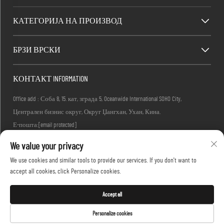
КАТЕГОРИЈА НА ПРОИЗВОД
БРЗИ ВРСКИ
КОНТАКТ INFORMATION
Office add : Соба 8, 15. кат, зграда 5, Oceanwide International SOHO City,
Централен бизнис округ, Округ Џангхан, Ухан, Кина.
Е-пошта:
[email protected]
Тел :
+86-27-83884677
We value your privacy
We use cookies and similar tools to provide our services. If you don't want to
accept all cookies, click Personalize cookies.
Авторски права © 2026 KINGLONG PROTECTIVE PRODUCTS (HUBEI) CO., LTD. Сите
права задржани -
Политика за приватност
Accept all
Personalize cookies