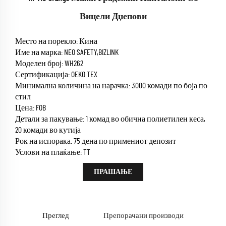
Вицели Дџепови
Место на порекло: Кина
Име на марка: NEO SAFETY,BIZLINK
Моделен број: WH262
Сертификација: OEKO TEX
Минимална количина на нарачка: 3000 комади по боја по
стил
Цена: FOB
Детали за пакување: 1 комад во обична полиетилен кеса,
20 комади во кутија
Рок на испорака: 75 дена по примениот депозит
Услови на плаќање: TT
ПРАШАЊЕ
Преглед
Препорачани производи