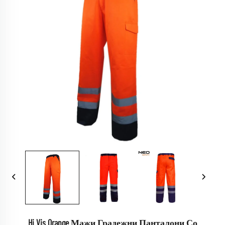
Hi Vis Orange Мажи Градежни Панталони Со