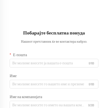
здравствена служба, женски
Комбинезони Сестра
униформи, меки и удобни
Здравствена служба Женски
кошули на оптоврата
униформи Меки и удобни
комбинезони
Побарајте бесплатна понуда
Нашиот претставник ќе ве контактира набрзо.
Е-пошта
0/100
Име
0/100
Име на компанијата
0/200