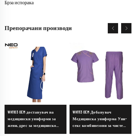
Брза испорака
Препорачани производи
WH1103 OEM доставувач на
WH1113 OEM Добавувач
медицински униформи за
Медицинска униформа Уни-
жени, дрес за медицинско
секс комбинезони за чистење
лице, комплет за сестри,
На оптовна продаја