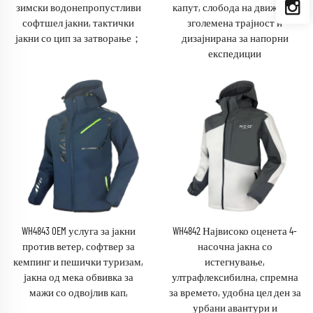
зимски водонепропустливи
капут, слобода на движење,
софтшел јакни, тактички
зголемена трајност и
јакни со цип за затворање；
дизајнирана за напорни
експедиции
WH4843 OEM услуга за јакни
WH4842 Највисоко оценета 4-
против ветер, софтвер за
насочна јакна со
кемпинг и пешички туризам,
истегнување,
јакна од мека обвивка за
ултрафлексибилна, спремна
мажи со одвојлив кап,
за времето, удобна цел ден за
урбани авантури и