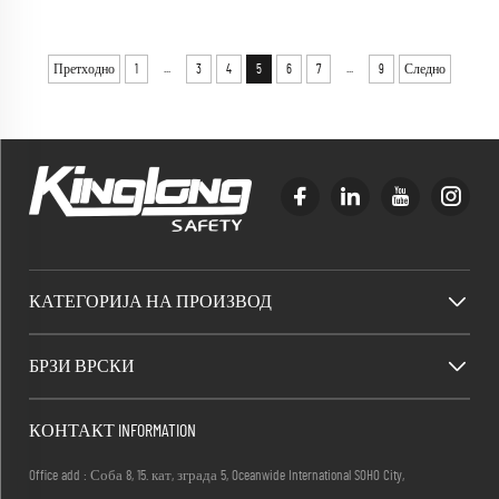
...
...
Претходно
1
3
4
5
6
7
9
Следно
КАТЕГОРИЈА НА ПРОИЗВОД
БРЗИ ВРСКИ
КОНТАКТ INFORMATION
Office add : Соба 8, 15. кат, зграда 5, Oceanwide International SOHO City,