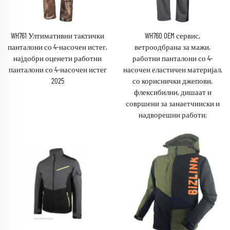
WH761 Ултимативни тактички
WH760 OEM сервис,
панталони со 4-насочен истег,
ветроодбрана за мажи,
најдобри оценети работни
работни панталони со 4-
панталони со 4-насочен истег
насочен еластичен материјал,
2025
со кориснички джепови,
флексибилни, дишаат и
совршени за занаетчииски и
надворешни работи;