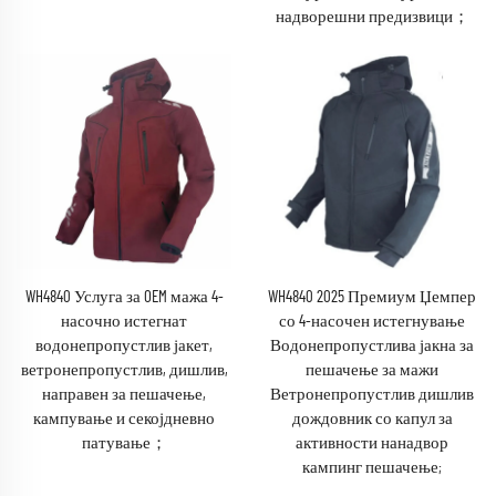
надворешни предизвици；
WH4840 Услуга за OEM мажа 4-
WH4840 2025 Премиум Џемпер
насочно истегнат
со 4-насочен истегнување
водонепропустлив јакет,
Водонепропустлива јакна за
ветронепропустлив, дишлив,
пешачење за мажи
направен за пешачење,
Ветронепропустлив дишлив
кампување и секојдневно
дождовник со капул за
патување；
активности нанадвор
кампинг пешачење;