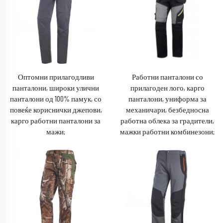
Оптомни прилагодливи
Работни панталони со
панталони, широки улични
прилагоден лого, карго
панталони од 100% памук, со
панталони, униформа за
повеќе кориснички джепови,
механичари, безбедносна
карго работни панталони за
работна облека за градители,
мажи;
мажки работни комбинезони;