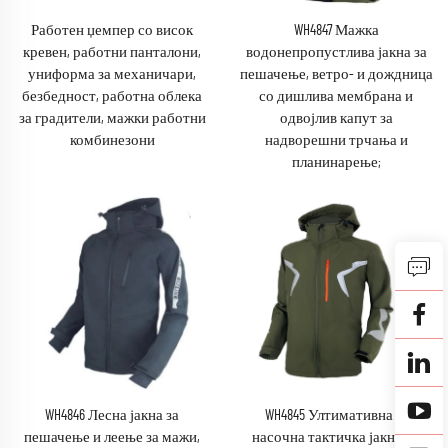
Работен џемпер со висок
WH4847 Мажка
кревен, работни панталони,
водонепропустлива јакна за
униформа за механичари,
пешачење, ветро- и дождница
безбедност, работна облека
со дишлива мембрана и
за градители, мажки работни
одвојлив капут за
комбинезони
надворешни трчања и
планинарење;
WH4846 Лесна јакна за
WH4845 Ултимативна 4-
пешачење и леење за мажи,
насочна тактичка јакна со