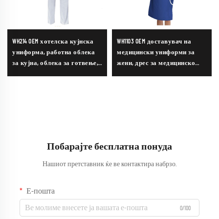
WH214 OEM хотелска кујнска
WH1103 OEM доставувач на
униформа, работна облека
медицински униформи за
за кујна, облека за готвење,
жени, дрес за медицинско
униформа за шеф-готвачи за
лице, комплет за сестри,
храната индустрија,
здравствена служба, женски
ресторант
униформи, меки и удобни
кошули на оптоврата
Побарајте бесплатна понуда
Нашиот претставник ќе ве контактира набрзо.
Е-пошта
0/100