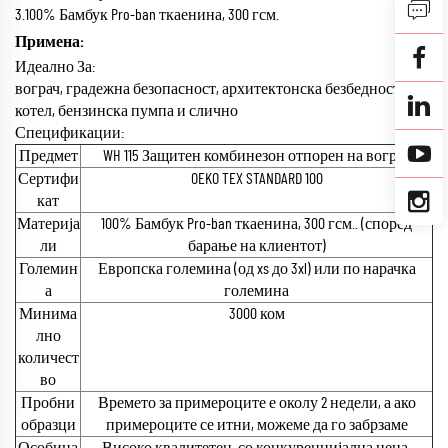
3.100% Бамбук Pro-ban ткаенина, 300 гсм.
Примена:
Идеално За:
вограч, градежна безопасност, архитектонска безбедност,
котел, бензинска пумпа и слично
Спецификации:
Предмет
WH 115 Защитен комбинезон отпорен на вограт
Сертифи
OEKO TEX STANDARD 100
кат
Материја
100% Бамбук Pro-ban ткаенина, 300 гсм.. (според
ли
барање на клиентот)
Големин
Европска големина (од xs до 3xl) или по нарачка
а
големина
Минима
3000 ком
лно
количест
во
Пробни
Времето за примероците е околу 2 недели, а ако
образци
примероците се итни, можеме да го забрзаме
Особина
Високо квалитетен, со конкуренцијална цена,