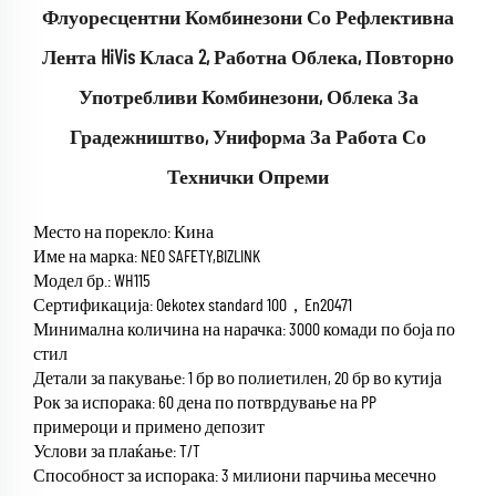
Флуоресцентни Комбинезони Со Рефлективна
Лента HiVis Класа 2, Работна Облека, Повторно
Употребливи Комбинезони, Облека За
Градежништво, Униформа За Работа Со
Технички Опреми
Место на порекло: Кина
Име на марка: NEO SAFETY,BIZLINK
Модел бр.: WH115
Сертификација: Oekotex standard 100，En20471
Минимална количина на нарачка: 3000 комади по боја по
стил
Детали за пакување: 1 бр во полиетилен, 20 бр во кутија
Рок за испорака: 60 дена по потврдување на PP
примероци и примено депозит
Услови за плаќање: T/T
Способност за испорака: 3 милиони парчиња месечно