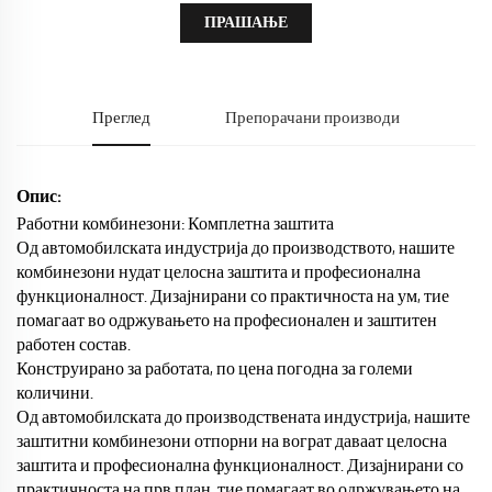
ПРАШАЊЕ
Преглед
Препорачани производи
Опис:
Работни комбинезони: Комплетна заштита
Од автомобилската индустрија до производството, нашите
комбинезони нудат целосна заштита и професионална
функционалност. Дизајнирани со практичноста на ум, тие
помагаат во одржувањето на професионален и заштитен
работен состав.
Конструирано за работата, по цена погодна за големи
количини.
Од автомобилската до производствената индустрија, нашите
заштитни комбинезони отпорни на вограт даваат целосна
заштита и професионална функционалност. Дизајнирани со
практичноста на прв план, тие помагаат во одржувањето на