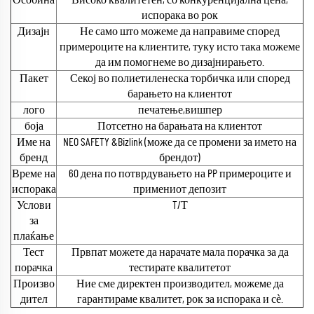
испорака во рок
Дизајн
Не само што можеме да направиме според
примероците на клиентите, туку исто така можеме
да им помогнеме во дизајнирањето.
Пакет
Секој во полиетиленеска торбичка или според
барањето на клиентот
лого
печатење,вишпер
боја
Потсетно на барањата на клиентот
Име на
NEO SAFETY &Bizlink (може да се промени за името на
бренд
брендот)
Време на
60 дена по потврдувањето на PP примероците и
испорака
примениот депозит
Услови
T/Т
за
плаќање
Тест
Првпат можете да нарачате мала порачка за да
порачка
тестирате квалитетот
Произво
Ние сме директен производител, можеме да
дител
гарантираме квалитет, рок за испорака и сѐ.