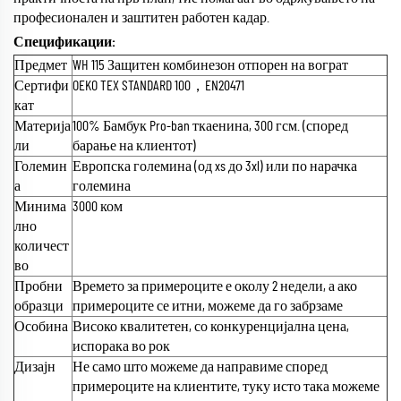
професионален и заштитен работен кадар.
Спецификации:
Предмет
WH 115 Защитен комбинезон отпорен на вограт
Сертифи
OEKO TEX STANDARD 100，EN20471
кат
Материја
100% Бамбук Pro-ban ткаенина, 300 гсм. (според
ли
барање на клиентот)
Големин
Европска големина (од xs до 3xl) или по нарачка
а
големина
Минима
3000 ком
лно
количест
во
Пробни
Времето за примероците е околу 2 недели, а ако
образци
примероците се итни, можеме да го забрзаме
Особина
Високо квалитетен, со конкуренцијална цена,
испорака во рок
Дизајн
Не само што можеме да направиме според
примероците на клиентите, туку исто така можеме