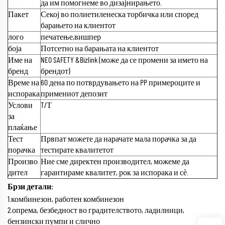
да им помогнеме во дизајнирањето.
Пакет
Секој во полиетиленеска торбичка или според
барањето на клиентот
лого
печатење,вишпер
боја
Потсетно на барањата на клиентот
Име на
NEO SAFETY &Bizlink (може да се промени за името на
бренд
брендот)
Време на
60 дена по потврдувањето на PP примероците и
испорака
примениот депозит
Услови
T/Т
за
плаќање
Тест
Првпат можете да нарачате мала порачка за да
порачка
тестирате квалитетот
Произво
Ние сме директен производител, можеме да
дител
гарантираме квалитет, рок за испорака и сѐ.
Брзи детали:
1.комбинезон, работен комбинезон
2.опрема, безбедност во градителството, ладилници,
бензински пумпи и слично