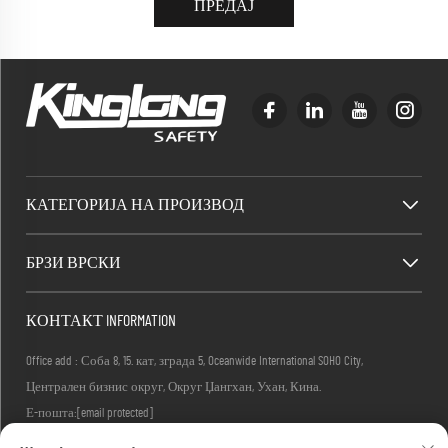
ПРЕДАЈ
КАТЕГОРИЈА НА ПРОИЗВОД
БРЗИ ВРСКИ
КОНТАКТ INFORMATION
Office add : Соба 8, 15. кат, зграда 5, Oceanwide International SOHO City,
Централен бизнис округ, Округ Џангхан, Ухан, Кина.
Е-пошта:
[email protected]
Тел :
+86-27-83884677