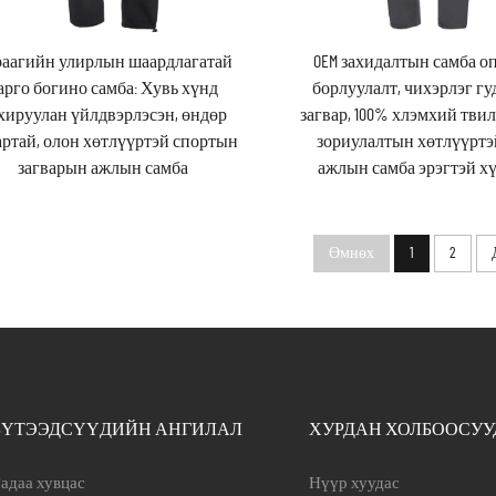
аагийн улирлын шаардлагатай
OEM захидалтын самба о
арго богино самба: Хувь хүнд
борлуулалт, чихэрлэг г
хируулан үйлдвэрлэсэн, өндөр
загвар, 100% хлэмхий тви
артай, олон хөтлүүртэй спортын
зориулалтын хөтлүүртэ
загварын ажлын самба
ажлын самба эрэгтэй х
Өмнөх
1
2
БҮТЭЭДСҮҮДИЙН АНГИЛАЛ
ХУРДАН ХОЛБООСУУ
адаа хувцас
Нүүр хуудас