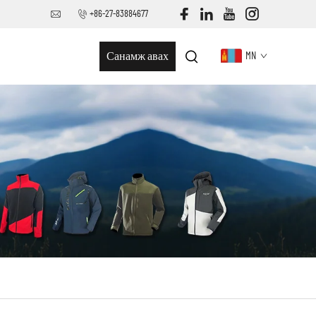
+86-27-83884677
Санамж авах
MN