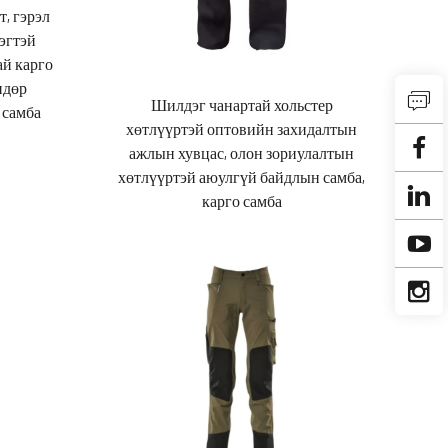
, гэрэл
эгтэй
ай карго
ндөр
Шилдэг чанартай хольстер
 самба
хөтлүүртэй оптовийн захидалтын
ажлын хувцас, олон зориулалтын
хөтлүүртэй аюулгүй байдлын самба,
карго самба