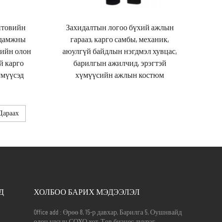
птовийн
Захидалтын логоо бүхий ажлын
удамжны
гарааз, карго самбы, механик,
лийн олон
аюулгүй байдлын нэгдмэл хувцас,
й карго
барилгын ажилчид, эрэгтэй
үмүүсэд
хүмүүсийн ажлын костюм
Дараах
Д
ХОЛБОО БАРИХ МЭДЭЭЛЭЛ
Office add : Өрөө 8, 15-р давхар, Барилга 5, Оушнвайд