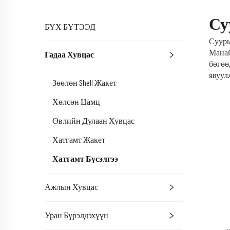
Су
БҮХ БҮТЭЭД
Суурь
Манай
Гадаа Хувцас
бөгөө
явуул
Зөөлөн Shell Жакет
Хөлсөн Цамц
Өвлийн Дулаан Хувцас
Хатгамт Жакет
Хатгамт Бүсэлгээ
Ажлын Хувцас
Уран Бүрэлдэхүүн