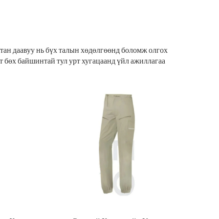
атан даавуу нь бүх талын хөдөлгөөнд боломж олгох
ат бөх байшинтай тул урт хугацаанд үйл ажиллагаа