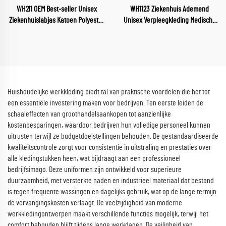
WH211 OEM Best-seller Unisex
WH1123 Ziekenhuis Ademend
Ziekenhuislabjas Katoen Polyester
Unisex Verpleegkleding Medische
Wit Herbruikbaar Artsenkleding
Sector Uniform V-hals
Polyester-Katoenmix Artsenwitte
Verpleegkleding Ziekenhuis
jas
Werkkleding
Huishoudelijke werkkleding biedt tal van praktische voordelen die het tot
een essentiële investering maken voor bedrijven. Ten eerste leiden de
schaaleffecten van groothandelsaankopen tot aanzienlijke
kostenbesparingen, waardoor bedrijven hun volledige personeel kunnen
uitrusten terwijl ze budgetdoelstellingen behouden. De gestandaardiseerde
kwaliteitscontrole zorgt voor consistentie in uitstraling en prestaties over
alle kledingstukken heen, wat bijdraagt aan een professioneel
bedrijfsimago. Deze uniformen zijn ontwikkeld voor superieure
duurzaamheid, met versterkte naden en industrieel materiaal dat bestand
is tegen frequente wassingen en dagelijks gebruik, wat op de lange termijn
de vervangingskosten verlaagt. De veelzijdigheid van moderne
werkkledingontwerpen maakt verschillende functies mogelijk, terwijl het
comfort behouden blijft tijdens lange werkdagen. De veiligheid van