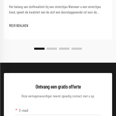
Het belang van stofkwaliteit bij een stretchjas Wanneer u een stretchjas
kiest, speelt de kwaliteit van de stof een doorslaggevende rol voor de
algehele prestaties. Een stretchjas is ontworpen om flexibiliteit,
duurzaamheid en comfort te bieden, wat ervoor zorgt dat...
MEER BEKIJKEN
Ontvang een gratis offerte
Onze vertegenwoordiger neemt spoedig contact met u op.
E-mail