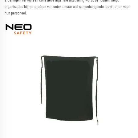
afdelingen, terwijl een cohesieve algehele uitstraling wordt behouden, helpt
organisaties bij het creëren van unieke maar wel samenhangende identiteiten voor
hun personeel.