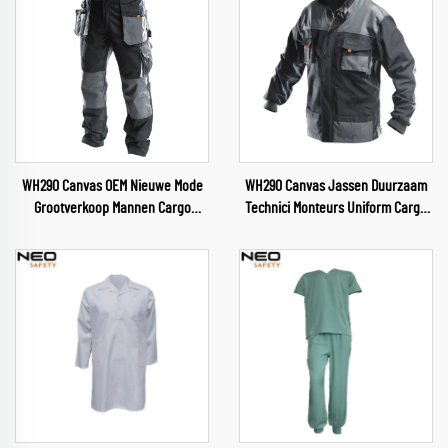
WH290 Canvas OEM Nieuwe Mode
WH290 Canvas Jassen Duurzaam
Grootverkoop Mannen Cargo
Technici Monteurs Uniform Cargo
Werkbroeken met Meerdere
Jas Broek Pak Mannen Werkkleding
Zakken Broek met Oxford
voor Hardware
Versteviging