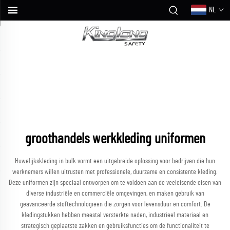
NL
groothandels werkkleding uniformen
Huwelijkskleding in bulk vormt een uitgebreide oplossing voor bedrijven die hun
werknemers willen uitrusten met professionele, duurzame en consistente kleding.
Deze uniformen zijn speciaal ontworpen om te voldoen aan de veeleisende eisen van
diverse industriële en commerciële omgevingen, en maken gebruik van
geavanceerde stoftechnologieën die zorgen voor levensduur en comfort. De
kledingstukken hebben meestal versterkte naden, industrieel materiaal en
strategisch geplaatste zakken en gebruiksfuncties om de functionaliteit te