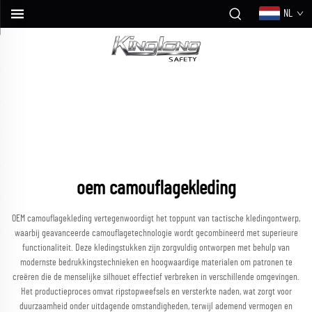
NL
oem camouflagekleding
OEM camouflagekleding vertegenwoordigt het toppunt van tactische kledingontwerp,
waarbij geavanceerde camouflagetechnologie wordt gecombineerd met superieure
functionaliteit. Deze kledingstukken zijn zorgvuldig ontworpen met behulp van
modernste bedrukkingstechnieken en hoogwaardige materialen om patronen te
creëren die de menselijke silhouet effectief verbreken in verschillende omgevingen.
Het productieproces omvat ripstopweefsels en versterkte naden, wat zorgt voor
duurzaamheid onder uitdagende omstandigheden, terwijl ademend vermogen en