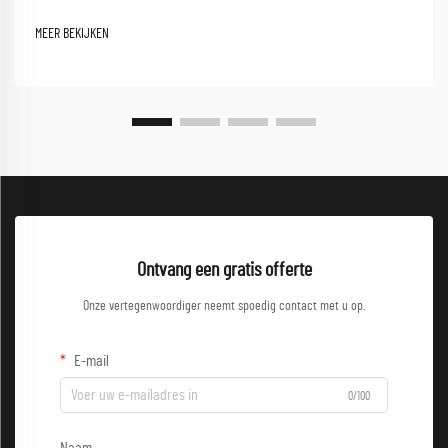
algehele prestaties. Een stretchjas is ontworpen om flexibiliteit,
duurzaamheid en comfort te bieden, wat ervoor zorgt dat...
MEER BEKIJKEN
Ontvang een gratis offerte
Onze vertegenwoordiger neemt spoedig contact met u op.
E-mail
0/100