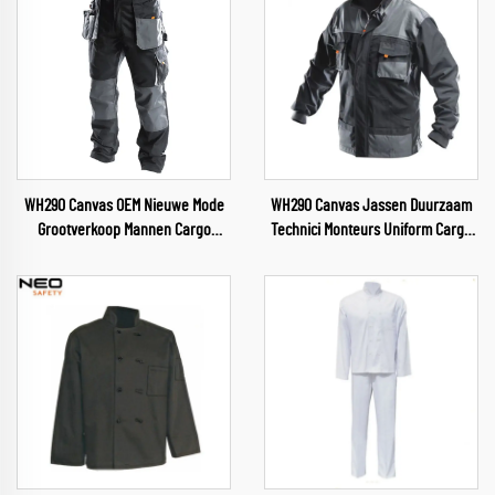
WH290 Canvas OEM Nieuwe Mode
WH290 Canvas Jassen Duurzaam
Grootverkoop Mannen Cargo
Technici Monteurs Uniform Cargo
Werkbroeken met Meerdere
Jas Broek Pak Mannen Werkkleding
Zakken Broek met Oxford
voor Hardware
Versteviging