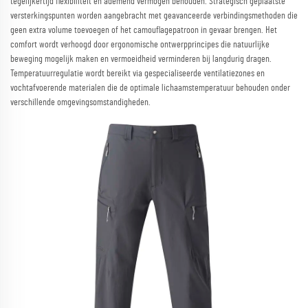
tegelijkertijd flexibiliteit en ademend vermogen behouden. Strategisch geplaatste
versterkingspunten worden aangebracht met geavanceerde verbindingsmethoden die
geen extra volume toevoegen of het camouflagepatroon in gevaar brengen. Het
comfort wordt verhoogd door ergonomische ontwerpprincipes die natuurlijke
beweging mogelijk maken en vermoeidheid verminderen bij langdurig dragen.
Temperatuurregulatie wordt bereikt via gespecialiseerde ventilatiezones en
vochtafvoerende materialen die de optimale lichaamstemperatuur behouden onder
verschillende omgevingsomstandigheden.