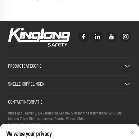
PRODUCTCATEGORIE
SNELLE KOPPELINGEN
CONTACTINFORMATIE
Office add : Kamer 8, 15e verdieping, Gebouw 5, Oceanwide International SOHO City,
Centraal Zaken District, Jianghan District, Wuhan, China.
E-mail:
[email protected]
Tel:
+86-27-83884677
We value your privacy