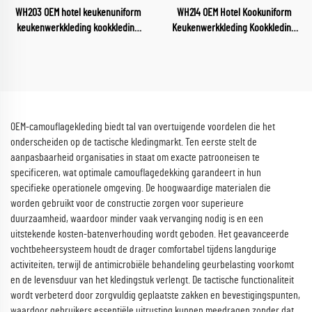
WH203 OEM hotel keukenuniform
WH214 OEM Hotel Kookuniform
keukenwerkkleding kookkleding
Keukenwerkkleding Kookkleding
chefkleding voor voedingsindustrie
Chefkleding voor
restaurant chefkleding
Voedingsindustrie Restaurant
Chefkleding
OEM-camouflagekleding biedt tal van overtuigende voordelen die het
onderscheiden op de tactische kledingmarkt. Ten eerste stelt de
aanpasbaarheid organisaties in staat om exacte patrooneisen te
specificeren, wat optimale camouflagedekking garandeert in hun
specifieke operationele omgeving. De hoogwaardige materialen die
worden gebruikt voor de constructie zorgen voor superieure
duurzaamheid, waardoor minder vaak vervanging nodig is en een
uitstekende kosten-batenverhouding wordt geboden. Het geavanceerde
vochtbeheersysteem houdt de drager comfortabel tijdens langdurige
activiteiten, terwijl de antimicrobiële behandeling geurbelasting voorkomt
en de levensduur van het kledingstuk verlengt. De tactische functionaliteit
wordt verbeterd door zorgvuldig geplaatste zakken en bevestigingspunten,
waardoor gebruikers essentiële uitrusting kunnen meedragen zonder dat