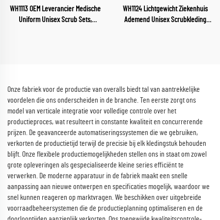
WH1113 OEM Leverancier Medische
WH1124 Lichtgewicht Ziekenhuis
Uniform Unisex Scrub Sets,
Ademend Unisex Scrubkleding
Groothandel Scrubs,
Medische Sector Uniform V-hals
Verpleegkundige Gezondheidszorg
Scrubs Uniform Sets Ziekenhuis
Vrouwenuniformen, Zachte en
Scrubsets
Comfortabele Scrubpakken
Onze fabriek voor de productie van overalls biedt tal van aantrekkelijke
voordelen die ons onderscheiden in de branche. Ten eerste zorgt ons
model van verticale integratie voor volledige controle over het
productieproces, wat resulteert in constante kwaliteit en concurrerende
prijzen. De geavanceerde automatiseringssystemen die we gebruiken,
verkorten de productietijd terwijl de precisie bij elk kledingstuk behouden
blijft. Onze flexibele productiemogelijkheden stellen ons in staat om zowel
grote opleveringen als gespecialiseerde kleine series efficiënt te
verwerken. De moderne apparatuur in de fabriek maakt een snelle
aanpassing aan nieuwe ontwerpen en specificaties mogelijk, waardoor we
snel kunnen reageren op marktvragen. We beschikken over uitgebreide
voorraadbeheersystemen die de productieplanning optimaliseren en de
doorlooptijden aanzienlijk verkorten. Ons toegewijde kwaliteitscontrole-