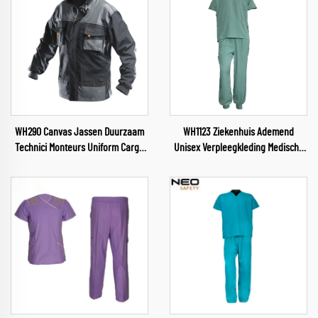
WH290 Canvas Jassen Duurzaam
WH1123 Ziekenhuis Ademend
Technici Monteurs Uniform Cargo
Unisex Verpleegkleding Medische
Jas Broek Pak Mannen Werkkleding
Sector Uniform V-hals
voor Hardware
Verpleegkleding Ziekenhuis
Werkkleding