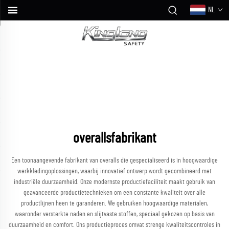
NL
overallsfabrikant
Een toonaangevende fabrikant van overalls die gespecialiseerd is in hoogwaardige
werkkledingoplossingen, waarbij innovatief ontwerp wordt gecombineerd met
industriële duurzaamheid. Onze modernste productiefaciliteit maakt gebruik van
geavanceerde productietechnieken om een constante kwaliteit over alle
productlijnen heen te garanderen. We gebruiken hoogwaardige materialen,
waaronder versterkte naden en slijtvaste stoffen, speciaal gekozen op basis van
duurzaamheid en comfort. Ons productieproces omvat strenge kwaliteitscontroles in