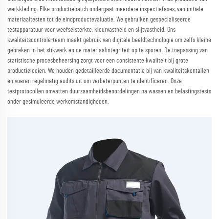
werkkleding. Elke productiebatch ondergaat meerdere inspectiefases, van initiële
materiaaltesten tot de eindproductevaluatie. We gebruiken gespecialiseerde
testapparatuur voor weefselsterkte, kleurvastheid en slijtvastheid. Ons
kwaliteitscontrole-team maakt gebruik van digitale beeldtechnologie om zelfs kleine
gebreken in het stikwerk en de materiaalintegriteit op te sporen. De toepassing van
statistische procesbeheersing zorgt voor een consistente kwaliteit bij grote
productielooien. We houden gedetailleerde documentatie bij van kwaliteitskentallen
en voeren regelmatig audits uit om verbeterpunten te identificeren. Onze
testprotocollen omvatten duurzaamheidsbeoordelingen na wassen en belastingstests
onder gesimuleerde werkomstandigheden.