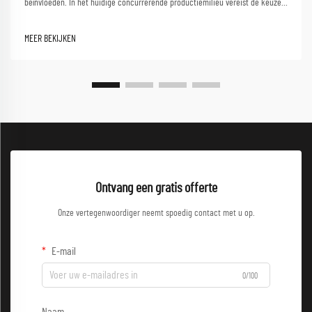
beïnvloeden. In het huidige concurrerende productiemilieu vereist de keuze
van de juiste werkkleding voor groothandel zorgvuldige afweging van
meerdere factoren die zowel de veiligheid van werknemers als...
MEER BEKIJKEN
Ontvang een gratis offerte
Onze vertegenwoordiger neemt spoedig contact met u op.
E-mail
0/100