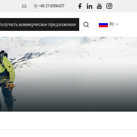
+86-27-83884677
олучить коммерческое предложение
RU