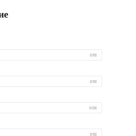
ие
0/100
0/100
0/200
0/100