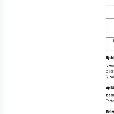
Rýchl
1. ko
2. st
3. po
Aplik
Ideál
Techn
Konk