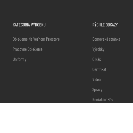
KATEGÓRIA VÝROBKU
RÝCHLE ODKAZY
Oblečenie Na Voľnom Priestore
Domovská stránka
Pracovné Oblečenie
Výrobky
Uniformy
O Nás
Certifikát
Videá
Správy
Kontaktuj Nás
Blog