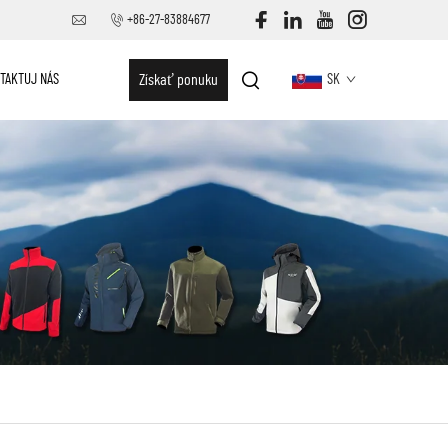
+86-27-83884677
TAKTUJ NÁS
Získať ponuku
SK