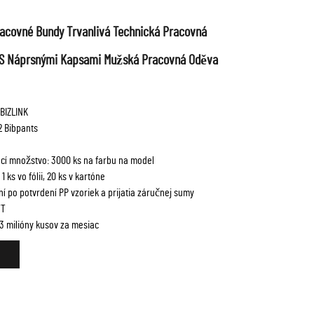
covné Bundy Trvanlivá Technická Pracovná
S Náprsnými Kapsami Mužská Pracovná Oděva
BIZLINK
 Bibpants
cí množstvo: 3000 ks na farbu na model
 ks vo fólii, 20 ks v kartóne
ní po potvrdení PP vzoriek a prijatia záručnej sumy
/T
3 milióny kusov za mesiac