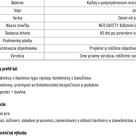
Balenie
Každý v polyetylénovom vrec
logo
po
farba
Závisí od 
Názov značky
NEO SAFETY &Bizlink 
Dodacia lehota
60 dní po potvrdení v
Podmienky platby
Testovacia objednávka
Prvýkrát si môžete objedna
Výrobca
Sme priamy výrobca, môžeme zaruč
y prehľad:
mbinézy s tkaninou typu ripstop, kombinézy s batožinou
avebniny, priemysel architektonickej bezpečnosti a podobne
lyester + bavlna
ácie:
ne pre:
ici, inžinieri, skladoví pracovníci, zamestnanci v oblasti hardvéru a stavebníctva, 
urenčná výhoda: