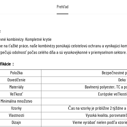
Prehľad
:
vné kombinézy: Kompletné krytie
ne na ťažké práce, naše kombinézy ponúkajú celotelovú ochranu a vynikajúci komf
pečujú odolnosť počas celého dňa a sú vysokovýkonné v priemyselnom sektore.
ifikácie：
Položka
Bezpečnostné 
Osvedčenie
Oeko 
Materiály
Bavlnený polyester, TC a 
Veľkosť
Európske veľkosti 
Minimálna množstvo
Vzorky
Čas na vzorky je približne 2 týždne a 
Vlastnosti
Vysoká kvalita, porovnate
Dizajn
Vieme vyrábať nielen podľa vzorie