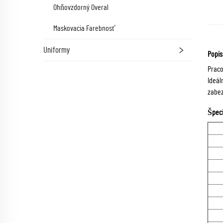
Ohňovzdorný Overal
Maskovacia Farebnosť
Uniformy
Popis
Praco
Ideál
zabez
Špec