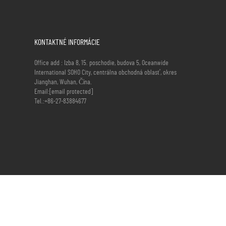
KONTAKTNÉ INFORMÁCIE
Office add : Izba 8, 15. poschodie, budova 5, Oceanwide
International SOHO City, centrálna obchodná oblasť, okres
Jianghan, Wuhan, Čína.
Email:
[email protected]
Tel.:
+86-27-83884677