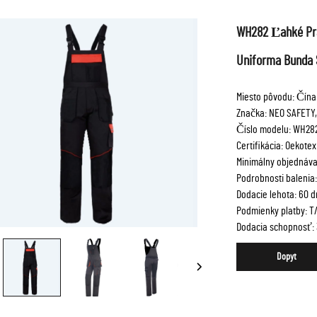
WH282 Ľahké Pra
Uniforma Bunda 
Miesto pôvodu: Čína
Značka: NEO SAFETY,
Číslo modelu: WH282
Certifikácia: Oekotex
Minimálny objednáva
Podrobnosti balenia: 1
Dodacie lehota: 60 d
Podmienky platby: T
Dodacia schopnosť: 
Dopyt