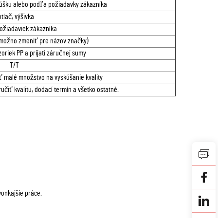
úšku alebo podľa požiadavky zákazníka
tlač, výšivka
požiadaviek zákazníka
(možno zmeniť pre názov značky)
zoriek PP a prijatí záručnej sumy
T/T
ť malé množstvo na vyskúšanie kvality
iť kvalitu, dodací termín a všetko ostatné.
vonkajšie práce.