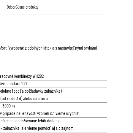
Odporúčané produkty
ort. Vyrobené z odolných látok a s nastaviteľnými prvkami,
pracovné kombinézy WH282
tex standard 100
podobne (podľa požiadavky zákazníka)
(od xs do 3xl) alebo na mieru
3000 ks
v prípade naliehavosti vzoriek ich vieme urýchliť
ľná cena, dodržiavanie lehôt dodania
k zákazníka, ale vieme pomôcť aj s dizajnom.