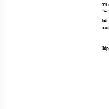
OEM s
Možno
Tag:
praco
Odp