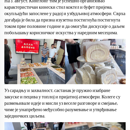
На 3. август, Кинглонг тим је успешно организовао
карактеристичан кинески стил коктел и буфет пријема,
окупљајући запослене у радој и узбудљивој атмосфери. Сврха
догађаја је била да призна изузетна постигнућа постигнута
током прве половине године и да омогући дискусије о даљем
побољшању корисничког искуства у наредним месецима.
Уз сарадњу и захвалност, састанак је пружио изабране
закуске и пецива у топлој и пријатној атмосфери. Колеге су
размењивале идеје и мисли уз веселе разговоре и смејање,
чиме је унапређено међусобно разумевање и утврђивање
заједничких циљева.