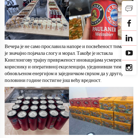
Вечера је не само прославила напоре и посвећеност тима, већ
је значајно појачала слогу и морал. Такође је истакла
Кинглонгову трајну приврженост иновацијама усмереним ка
кориснику и оперативној екцеленцији, ујединивши тим са
обновљеном енергијом и заједничком сврхом да у другој
половини године постигне још већу вредност.