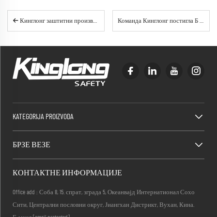
Кинглонг заштитни производи (Хубеи), Лтд. Добије ЦЕ сертификацију за кључне производе
Команда Кинглонг постигла Б степен у ажурираној ревизији система квалитета фабрике БВ, ојачавајући посвећеност производњи изврсности
KATEGORIJA PROIZVODA
БРЗЕ ВЕЗЕ
КОНТАКТНЕ ИНФОРМАЦИЈЕ
Office add : Соба 8, 15. спрат, зграда 5, Океанвајд Интернатионал Сохо
Сити, Централни пословни округ, Јиангхан Дистрикт, Вухан, Кина.