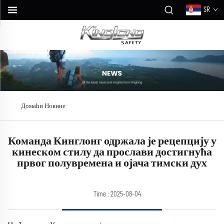
SR
Домаћи
Новине
Команда Кинглонг одржала је рецепцију у
кинеском стилу да прослави достигнућа
првог полувремена и ојача тимски дух
Time : 2025-08-04