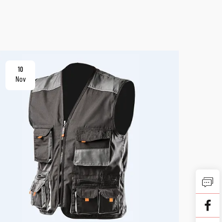
10
10
Nov
No