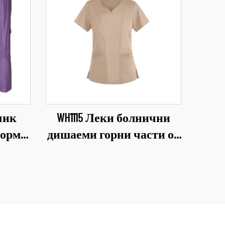
вчик
WH1115 Леки болнични
форми
дишаеми горни части от
лекти
униформи за
сонал
медицински персонал
а за
Водоотблъскващ плат
рижа
Униформи с V-образно
рми
деколте Горни части на