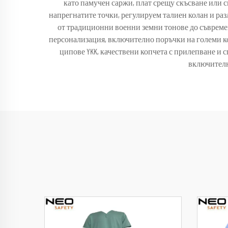
като памучен саржи, плат срещу скъсване или с
напрегнатите точки, регулируем талиен колан и разл
от традиционни военни земни тонове до съвреме
персонализация, включително поръчки на големи к
ципове YKK, качествени копчета с прилепване и
включителн