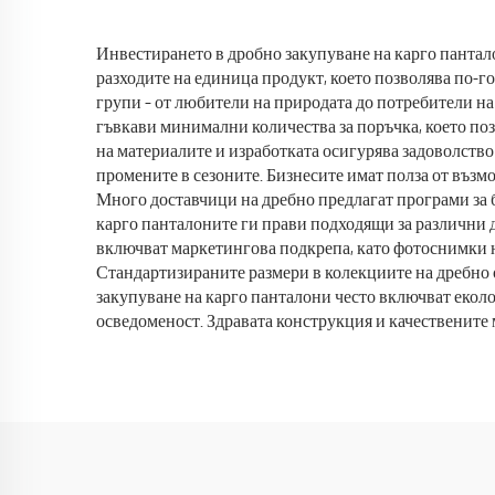
облекло
бо
кра
Инвестирането в дробно закупуване на карго пантал
разходите на единица продукт, което позволява по-
мед
групи – от любители на природата до потребители на
гъвкави минимални количества за поръчка, което поз
на материалите и изработката осигурява задоволство
промените в сезоните. Бизнесите имат полза от възм
Много доставчици на дребно предлагат програми за 
карго панталоните ги прави подходящи за различни д
включват маркетингова подкрепа, като фотоснимки н
Стандартизираните размери в колекциите на дребно 
закупуване на карго панталони често включват екол
осведоменост. Здравата конструкция и качествените 