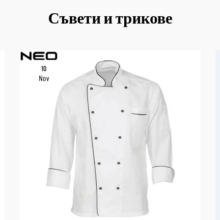
Съвети и трикове
10
Nov