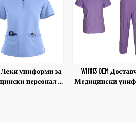
14 Леки униформи за
WH1113 OEM Доста
цински персонал с
Медицински уни
сонализиран лого
Универсални комп
рски и сестрински
за медицински пер
униформи за
за дребно Облекл
лекарски кабинети,
сестри Здравна г
ринарни клиники,
Женски унифо