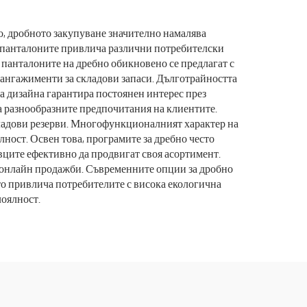
и
униформи за
медицински персонал
о, дробното закупуване значително намалява
го панталоните привлича различни потребителски
 панталоните на дребно обикновено се предлагат с
и ангажименти за складови запаси. Дълготрайността
на дизайна гарантира постоянен интерес през
на разнообразните предпочитания на клиентите.
кладови резерви. Многофункционалният характер на
ност. Освен това, програмите за дребно често
ците ефективно да продвигат своя асортимент.
и онлайн продажби. Съвременните опции за дробно
то привлича потребителите с висока екологична
лоялност.