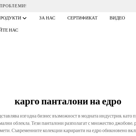
 ПРОБЛЕМИ!
ПРОДУКТИ
ЗА НАС
СЕРТИФИКАТ
ВИДЕО
ЙТЕ НАС
карго панталони на едро
дставлява изгодна бизнес възможност в модната индустрия, като 
лни облекла. Тези панталони разполагат с множество джобове, 
дмети. Съвременните колекции кариранти на едро обикновено вкл