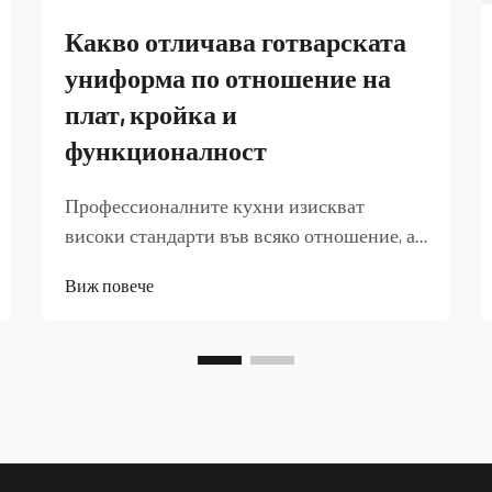
Какво отличава готварската
униформа по отношение на
плат, кройка и
функционалност
Профессионалните кухни изискват
високи стандарти във всяко отношение, а
изборът на униформа за шеф готвач играе
Виж повече
ключова роля за осигуряване на
безопасност и оперативна ефективност.
Добре проектираната униформа на готвач
служи като нещо повече от облекло – тя
представлява п...