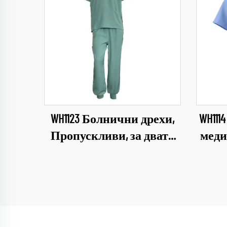
WH1123 Болнични дрехи,
WH11
Пропускливи, за двата
меди
пола, Медицински
пер
индустриални
Лека
униформи, V-образно
деколте, комплект дрехи
зъбо
за болница, работно
вете