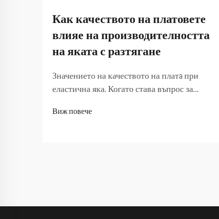
Как качеството на платовете
влияе на производителността
на яката с разтягане
Значението на качеството на платa при
еластична яка. Когато става въпрос за
избор на еластична яка, качеството на
Виж повече
платa играе решаваща роля за общите й
характеристики. Еластичната яка е
проектирана да осигурява гъвкавост,
дълготрайност и комфорт, които правят...