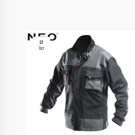
22
Oct