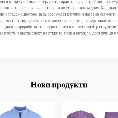
меси от памук и полиестер, което гарантира дълготрайност и ком
ични стилове на крака – от прави до стеснени към долу. Кариранти
нни градски цветове, за да обслужват различни пазарни сегменти
оличества с определени съотношения на размери, персонализирани
 специални преработки за водонепропускливост или бързо сушене. 
о работни дрехи, спорт на открито, моден ритейл и доставчици н
Нови продукти