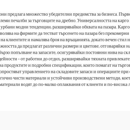
лници, салони за
Меки и удобн
сота Комплекти за
комплекти
они предлага множество убедителни предимства за бизнеса. Първ
големи печалби за търговците на дребно. Универсалността на кар
ицински персонал
 урбани модни тенденции, разширявайки обхвата на пазара. Карго
волява на фирмите да тестват търсенето на пазара без прекомерн
 на клиентите и намалява броя на връщанията, докато вечен стил 
ожността да предлагат различни размери и цветове, отговаряйки 
бързо попълване на запасите, осигурявайки постоянни нива на с
ейности – от работни до отдих, разширявайки тяхната привлекател
а продуктите и подробни спецификации, които помагат на търгов
опростяват управлението на складовите запаси и операциите пр
огично чисти материали и устойчиви производствени методи, кое
материали водят до по-малко оплаквания от клиенти и по-висока 