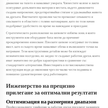
движение на тялото и намаляват умората. Членестите колене и лакти
осигуряват допълнителна материя в местата, където движението
създава напрежение, предотвратявайки стягане и удължавайки живота
на дрехата. Вметнатите промолни части премахват опъването и
скъсването в областите с голямо натоварване, като по този начин
подобряват удобството по време на навеждане и приседане.
Стратегическото разположение на шевовете избягва зони, в които
инструменти или оборудване биха могли да причинят
преждевременно износване. Плоските шевове осигуряват по-голяма
якост, като в същото време намаляват обема и възможните точки на
натриване. Тези конструктивни детайли може би изглеждат
незначителни поотделно, но заедно те създават работни дрехи, които
имат значително по-добри характеристики в сравнение със
стандартните алтернативи. Инвестицията в по-висококачествена
конструкция води до икономия чрез по-малко чести подмяны и
повишено удовлетворение сред работниците.
Инженерство на прецизно
прилегане за оптимални резултати
Оптимизация на размерния диапазон
Профессионалните униформи за работни дрехи предлагат разширен