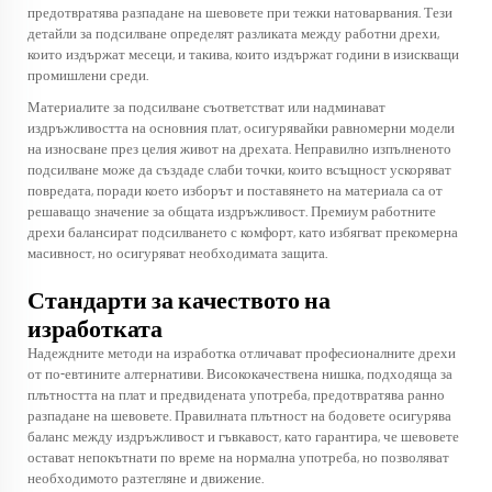
предотвратява разпадане на шевовете при тежки натоварвания. Тези
детайли за подсилване определят разликата между работни дрехи,
които издържат месеци, и такива, които издържат години в изискващи
промишлени среди.
Материалите за подсилване съответстват или надминават
издръжливостта на основния плат, осигурявайки равномерни модели
на износване през целия живот на дрехата. Неправилно изпълненото
подсилване може да създаде слаби точки, които всъщност ускоряват
повредата, поради което изборът и поставянето на материала са от
решаващо значение за общата издръжливост. Премиум работните
дрехи балансират подсилването с комфорт, като избягват прекомерна
масивност, но осигуряват необходимата защита.
Стандарти за качеството на
изработката
Надеждните методи на изработка отличават професионалните дрехи
от по-евтините алтернативи. Висококачествена нишка, подходяща за
плътността на плат и предвидената употреба, предотвратява ранно
разпадане на шевовете. Правилната плътност на бодовете осигурява
баланс между издръжливост и гъвкавост, като гарантира, че шевовете
остават непокътнати по време на нормална употреба, но позволяват
необходимото разтегляне и движение.