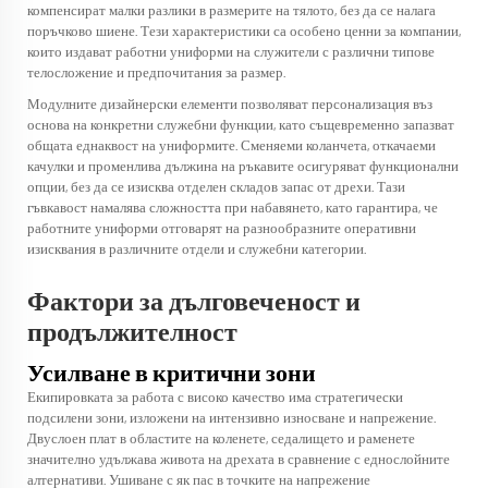
компенсират малки разлики в размерите на тялото, без да се налага
поръчково шиене. Тези характеристики са особено ценни за компании,
които издават работни униформи на служители с различни типове
телосложение и предпочитания за размер.
Модулните дизайнерски елементи позволяват персонализация въз
основа на конкретни служебни функции, като същевременно запазват
общата еднаквост на униформите. Сменяеми коланчета, откачаеми
качулки и променлива дължина на ръкавите осигуряват функционални
опции, без да се изисква отделен складов запас от дрехи. Тази
гъвкавост намалява сложността при набавянето, като гарантира, че
работните униформи отговарят на разнообразните оперативни
изисквания в различните отдели и служебни категории.
Фактори за дълговеченост и
продължителност
Усилване в критични зони
Екипировката за работа с високо качество има стратегически
подсилени зони, изложени на интензивно износване и напрежение.
Двуслоен плат в областите на коленете, седалището и раменете
значително удължава живота на дрехата в сравнение с еднослойните
алтернативи. Ушиване с як пас в точките на напрежение