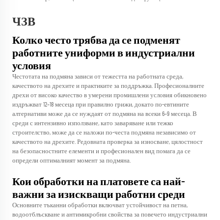
ЧЗВ
Колко често трябва да се подменят
работните униформи в индустриални
условия
Честотата на подмяна зависи от тежестта на работната среда,
качеството на дрехите и практиките за поддръжка. Професионалните
дрехи от високо качество в умерени промишлени условия обикновено
издръжват 12–18 месеца при правилно грижи, докато по-евтините
алтернативи може да се нуждаят от подмяна на всеки 6–9 месеца. В
среди с интензивно използване, като заваряване или тежко
строителство, може да се наложи по-честа подмяна независимо от
качеството на дрехите. Редовната проверка за износване, цялостност
на безопасностните елементи и професионален вид помага да се
определи оптималният момент за подмяна.
Кои обработки на платовете са най-
важни за изискващи работни среди
Основните тъканни обработки включват устойчивост на петна,
водоотблъскване и антимикробни свойства за повечето индустриални