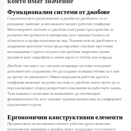
които имат значение
Функционални системи от джобове
Стратегическото разположение и дизайн на джобовете са от
решаващо значение за висококачествените работни униформи.
Многомерните системи от джобове осигуряват пространство за
различни инструменти и екипировка, като запазват баланса на
облеклото и професионалния му вид. Усилени ъгли на джобовете и
заздравени критични точки предотвратяват скъсване при тежки
натоварвания. Скрити сигурностни джобове защитават ценни
предмети като смартфони и лични карти от губене или повреда.
Джобове тип карго със сигурни затварящи системи осигуряват
допълнително съхранение, без да създават излишна обемистост или
да пречат на движението. Някои напреднали
работни дрехи и
униформи
включват модулни системи от джобове, които могат да се
персонализират според конкретните изисквания на работната задача.
Тази гъвкавост позволява на компаниите да оптимизират
функционалността, като запазват еднакъв външен вид на униформите
в различните отдели.
Ергономични конструктивни елементи
Предимствата на висококачествените работни дрехи включват
ергономични принципи в дизайна, които поддържат естественото