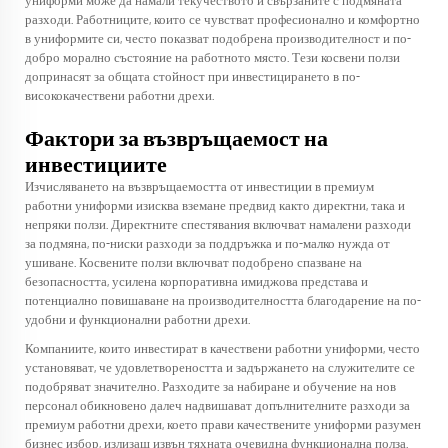
униформи може да намали текучеството и свързаните с подмяната
разходи. Работниците, които се чувстват професионално и комфортно
в униформите си, често показват подобрена производителност и по-
добро морално състояние на работното място. Тези косвени ползи
допринасят за общата стойност при инвестицирането в по-
висококачествени работни дрехи.
Фактори за възвръщаемост на
инвестициите
Изчисляването на възвръщаемостта от инвестиции в премиум
работни униформи изисква вземане предвид както директни, така и
непряки ползи. Директните спестявания включват намалени разходи
за подмяна, по-ниски разходи за поддръжка и по-малко нужда от
ушиване. Косвените ползи включват подобрено спазване на
безопасността, усилена корпоративна имиджова представа и
потенциално повишаване на производителността благодарение на по-
удобни и функционални работни дрехи.
Компаниите, които инвестират в качествени работни униформи, често
установяват, че удовлетвореността и задържането на служителите се
подобряват значително. Разходите за набиране и обучение на нов
персонал обикновено далеч надвишават допълнителните разходи за
премиум работни дрехи, което прави качествените униформи разумен
бизнес избор, излизащ извън тяхната очевидна функционална полза.