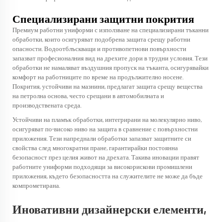
Специализирани защитни покрития
Премиум работни униформи с използване на специализирани тъканни
обработки, които осигуряват подобрена защита срещу работни
опасности. Водоотблъскващи и противопетнови повърхности
запазват професионалния вид на дрехите дори в трудни условия. Тези
обработки не намаляват въздушния пропуск на тъканта, осигурявайки
комфорт на работниците по време на продължително носене.
Покрития, устойчиви на мазнини, предлагат защита срещу вещества
на петролна основа, често срещани в автомобилната и
производствената среда.
Устойчиви на пламък обработки, интегрирани на молекулярно ниво,
осигуряват по-високо ниво на защита в сравнение с повърхностни
приложения. Тези напреднали обработки запазват защитните си
свойства след многократни пране, гарантирайки постоянна
безопасност през целия живот на дрехата. Такива иновации правят
работните униформи подходящи за високорискови промишлени
приложения, където безопасността на служителите не може да бъде
компрометирана.
Иновативни дизайнерски елементи,