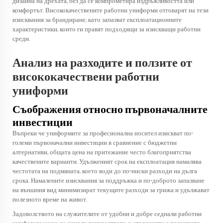
дизайна на дрехата, без да се компрометира издръжливостта или
комфортът. Висококачествените работни униформи отговарят на тези
изисквания за брандиране, като запазват експлоатационните
характеристики, които ги правят подходящи за изискващи работни
среди.
Анализ на разходите и ползите от
висококачествени работни
униформи
Съображения относно първоначалните
инвестиции
Въпреки че униформите за професионална носител изискват по-
големи първоначални инвестиции в сравнение с бюджетни
алтернативи, общата цена на притежание често благоприятства
качествените варианти. Удълженият срок на експлоатация намалява
честотата на подмяната, което води до по-ниски разходи на дълга
срока. Намалените изисквания за поддръжка и по-доброто запазване
на външния вид минимизират текущите разходи за грижа и удължават
полезното време на живот.
Задоволството на служителите от удобни и добре седнали работни