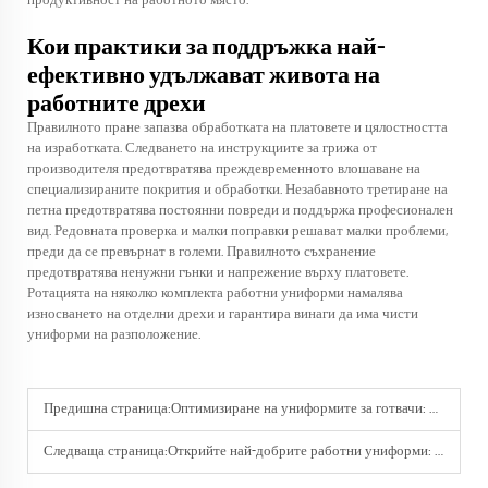
продуктивност на работното място.
Кои практики за поддръжка най-
ефективно удължават живота на
работните дрехи
Правилното пране запазва обработката на платовете и цялостността
на изработката. Следването на инструкциите за грижа от
производителя предотвратява преждевременното влошаване на
специализираните покрития и обработки. Незабавното третиране на
петна предотвратява постоянни повреди и поддържа професионален
вид. Редовната проверка и малки поправки решават малки проблеми,
преди да се превърнат в големи. Правилното съхранение
предотвратява ненужни гънки и напрежение върху платовете.
Ротацията на няколко комплекта работни униформи намалява
износването на отделни дрехи и гарантира винаги да има чисти
униформи на разположение.
Предишна страница:
Оптимизиране на униформите за готвачи: Материали и дизайн за по-добра производителност
Следваща страница:
Открийте най-добрите работни униформи: защо е важно представянето и дизайна