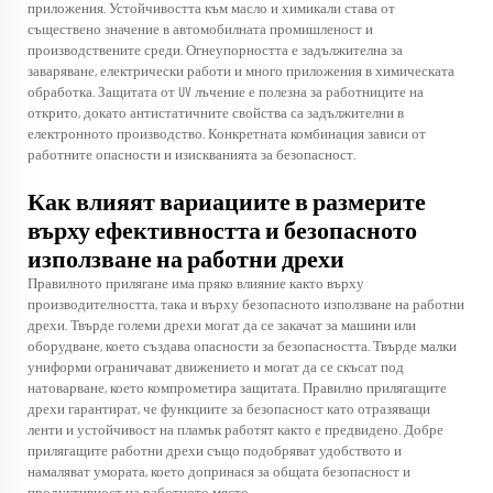
приложения. Устойчивостта към масло и химикали става от
съществено значение в автомобилната промишленост и
производствените среди. Огнеупорността е задължителна за
заваряване, електрически работи и много приложения в химическата
обработка. Защитата от UV лъчение е полезна за работниците на
открито, докато антистатичните свойства са задължителни в
електронното производство. Конкретната комбинация зависи от
работните опасности и изискванията за безопасност.
Как влияят вариациите в размерите
върху ефективността и безопасното
използване на работни дрехи
Правилното прилягане има пряко влияние както върху
производителността, така и върху безопасното използване на работни
дрехи. Твърде големи дрехи могат да се закачат за машини или
оборудване, което създава опасности за безопасността. Твърде малки
униформи ограничават движението и могат да се скъсат под
натоварване, което компрометира защитата. Правилно прилягащите
дрехи гарантират, че функциите за безопасност като отразяващи
ленти и устойчивост на пламък работят както е предвидено. Добре
прилягащите работни дрехи също подобряват удобството и
намаляват умората, което допринася за общата безопасност и