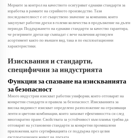
Мерките за контрол на качеството осигуряват еднакви стандарти за
изработка в рамките на серийното производство. Тази
последователност е от съществено значение за компании, които
закупуват работни дрехи в големи количества в продължение на дълги
периоди. Поддържането на еднакви стандарти за качество гарантира,
че резервните дрехи ще съвпадат с вече наличния артикулен
асортимент както по външен вид, така и по експлоатационни
характеристики.
Изисквания и стандарти,
специфични за индустрията
Функции за спазване на изискванията
за безопасност
Много индустрии изискват работни униформи, които отговарят на
конкретни стандарти и правила за безопасност. Изискванията за
висока видимост изискват определено разположение на отразяващи
ленти и цветови комбинации, които запазват ефективността си след
многократно пране. Свойствата за устойчивост към пламък трябва да
отговарят на установени стандарти за конкретни промишлени
приложения, като сертификацията се поддържа през целия
експлоатационен живот на дрехата.