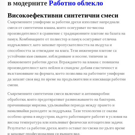
в модерните
Работно облекло
Високоефективни синтетични смеси
Съвременните униформи за работни дрехи използват напреднали
смеси от синтетични влакна, които осигуряват по-висока
производителност в сравнение с традиционните платове на базата на
памук. Комбинациите от полиестер и памук осигуряват отлична
издръжливост, като запазват пропускателността на въздуха и
способността за отвеждане на влага. Тези инженерни платове са
устойчиви към свиване, избледняване и носене, типични за
обикновените работни дрехи. Вграждането на влакна с повишена
производителност като нейлон и спандекс добавя еластичност и
възстановяване на формата, което позволява на работните униформи
да запазят своя вид по време на продължителни и изискващи работни
смени.
Съвременните синтетични смеси включват и антимикробни
обработки, които предотвратяват размножаването на бактерии,
причиняващи миризма, удължавайки периода между прането и
намалявайки разходите за поддръжка. Тази технология се оказва
особено ценна в индустрии, където работниците работят в условия на
висока температура или изпълняват физически изтощителни задачи.
Резултатът са работни дрехи, които остават по-свежи по-дълго време
и запазват професионалния си външен вид.