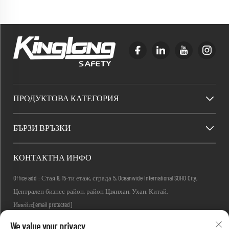
ПРОДУКТОВА КАТЕГОРИЯ
БЪРЗИ ВРЪЗКИ
КОНТАКТНА ИНФО
Office add : Стая 8, 15-ти етаж, сграда 5, Oceanwide International SOHO City,
Централен бизнес район, район Цзянхан, Ухан, Китай.
Имейл:
[email protected]
Телефон:
+86-27-83884677
We value your privacy