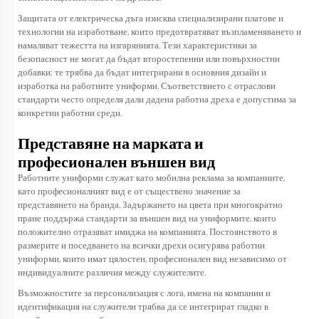
Защитата от електрическа дъга изисква специализирани платове и
технологии на изработване, които предотвратяват възпламеняването и
намаляват тежестта на изгарянията. Тези характеристики за
безопасност не могат да бъдат второстепенни или повърхностни
добавки; те трябва да бъдат интегрирани в основния дизайн и
изработка на работните униформи. Съответствието с отраслови
стандарти често определя дали дадена работна дреха е допустима за
конкретни работни среди.
Представяне на марката и
професионален външен вид
Работните униформи служат като мобилна реклама за компаниите,
като професионалният вид е от съществено значение за
представянето на бранда. Задържането на цвета при многократно
пране поддържа стандарти за външен вид на униформите, които
положително отразяват имиджа на компанията. Постоянството в
размерите и поседването на всички дрехи осигурява работни
униформи, които имат цялостен, професионален вид независимо от
индивидуалните различия между служителите.
Възможностите за персонализация с лога, имена на компании и
идентификация на служители трябва да се интегрират гладко в