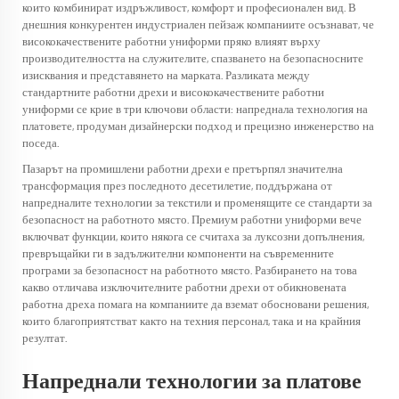
които комбинират издръжливост, комфорт и професионален вид. В
днешния конкурентен индустриален пейзаж компаниите осъзнават, че
висококачествените работни униформи пряко влияят върху
производителността на служителите, спазването на безопасносните
изисквания и представянето на марката. Разликата между
стандартните работни дрехи и висококачествените работни
униформи се крие в три ключови области: напреднала технология на
платовете, продуман дизайнерски подход и прецизно инженерство на
поседа.
Пазарът на промишлени работни дрехи е претърпял значителна
трансформация през последното десетилетие, поддържана от
напредналите технологии за текстили и променящите се стандарти за
безопасност на работното място. Премиум работни униформи вече
включват функции, които някога се считаха за луксозни допълнения,
превръщайки ги в задължителни компоненти на съвременните
програми за безопасност на работното място. Разбирането на това
какво отличава изключителните работни дрехи от обикновената
работна дреха помага на компаниите да вземат обосновани решения,
които благоприятстват както на техния персонал, така и на крайния
резултат.
Напреднали технологии за платове