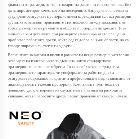
диапазон от размери, които отговарят на различни телесни типове, без
да компрометират качеството на поседенято. Напреднали системи за
градиране осигуряват пропорционални корекции във всички размерни
групи, като запазват правилните съотношения между дължината на
торса, размерите на ръкавите и общите пропорции на дрехата. Това
внимание към детайлите при размерите елиминира често срещания
проблем с работните дрехи, които седят добре в някои области, но са
твърде широки или стегнати в други.
Вариантите за високи и ниски в рамките на всяка размерна категория
отговарят на изискванията за дължина, които стандартното
оразмеряване често пренебрегва. Този всеобхватен подход към
оразмеряването гарантира, че униформите за работни дрехи
осигуряват подходящо покритие и професионален вид, независимо от
индивидуалните телесни пропорции. Компаниите имат полза от
повишено удовлетворение на служителите и намалени разходи за
ушиване, когато работните дрехи пасват правилно от самото начало.