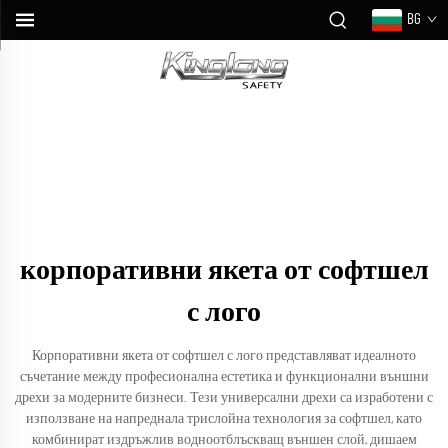
BG
корпоративни якета от софтшел
с лого
Корпоративни якета от софтшел с лого представляват идеалното
съчетание между професионална естетика и функционални външни
дрехи за модерните бизнеси. Тези универсални дрехи са изработени с
използване на напреднала трислойна технология за софтшел, като
комбинират издръжлив водноотблъскващ външен слой, дишаем