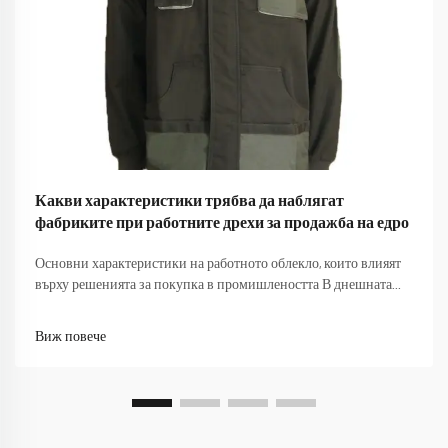
Какви характеристики трябва да наблягат
фабриките при работните дрехи за продажба на едро
Основни характеристики на работното облекло, които влияят
върху решенията за покупка в промишлеността В днешната
конкурентна производствена среда, изборът на подходящо
работно облекло за продажби на едро изисква внимателно
Виж повече
обмисляне на множество фактори, които влияят както върху
безопасността на работниците, така и...