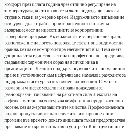
комфорт през цялата година чрез отлично регулиране на
температурата, което прави тези якета подходящи както за
студено, така и за умерено време. Издръжливото изпълнение
осигурява дълготрайна производителност и отлична
възвръщаемост на инвестициите за корпоративни
гардеробни програми. Възможностите за персонализирано
разположение на логото позволяват ефективна видимост на
бранда, без да се компрометира елегантният вид. Тези якета
допринасят за единство в екипа и професионална представа,
създавайки хармоничен образ на всички нива в
организацията. Лесното поддържане, включително машинно
пране и устойчивост към набръчкване, намалява разходите за
поддръжка и осигурява постоянен външен вид. Гамата от
размери и унисекс модели ги прави подходящи за
разнообразни изисквания на работната сила. Лекотата на
софтшел материала осигурява комфорт при продължително
носене, без да жертва защитните качества. Професионалната
водонепропускливост пази служителите при внезапни
промени във времето, докато дишашата тъкан предотвратява
прегряване по време на активна употреба. Конструктивните