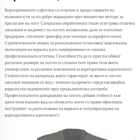
Корпоративните софтелки са отлични в предоставянето на
възможности за по-добро маркиране чрез множество методи за
прилагане на лого. Специално обработената тъкан осигурява отлична
запазване и видимост на логото, независимо дали се използват
бродиране, топлинен трансфер или техники за шрифтно печат.
Стратегическите опции за разположение позволяват максимална
експозиция на марката, като същевременно се запазва
професионалната естетика. Способността да се приспособяват
различни размери на логото и сложностите прави тези якета
универсални за различни изисквания за корпоративна идентичност.
Стойностите на материала, които гарантират, че якето и логото
запазват външния си вид с течение на времето, представлявайки
марката последователно чрез продължителна употреба.
Професионалното довършване на логото добавя стойност към
цялостния външен вид на облеклото, което го прави ефективен
инструмент за разпознаване на марката и популяризиране на
корпоративната идентичност.