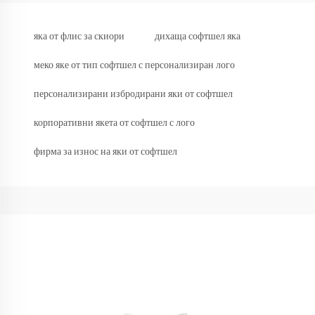
яка от флис за скиори
дихаща софтшел яка
меко яке от тип софтшел с персонализиран лого
персонализирани избродирани яки от софтшел
корпоративни якета от софтшел с лого
фирма за износ на яки от софтшел