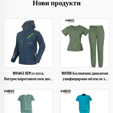
Нови продукти
WH4843 OEM услуга,
WH1106 Болнични дишаеми
Вятросъпротивен мек шел
унифицирано облекло за
за открити пространства,
медицински персонал
Облекло за къмпинг и
Индустриални
походи, Меко яке за мъже,
медицински униформи с V-
яке с отмываем капюшон
образно деколте
Комплекти болнични
униформи Работно