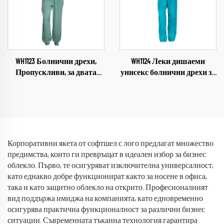
облекло за болница
WH1123 Болнични дрехи,
WH1124 Леки дишаеми
Пропускливи, за двата
унисекс болнични дрехи за
пола, Медицински
медицински персонал, V-
индустриални униформи,
образен якичка,
V-образно деколте,
комплекти болнични
комплект дрехи за
дрехи
болница, работно облекло
Корпоративни якета от софтшел с лого предлагат множество
предимства, които ги превръщат в идеален избор за бизнес
облекло. Първо, те осигуряват изключителна универсалност,
като еднакво добре функционират както за носене в офиса,
така и като защитно облекло на открито. Професионалният
вид поддържа имиджа на компанията, като едновременно
осигурява практична функционалност за различни бизнес
ситуации. Съвременната тъканна технология гарантира