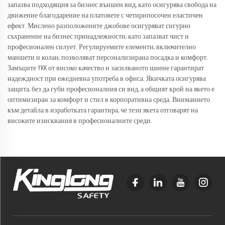
запазва подходящия за бизнес външен вид, като осигурява свобода на
движение благодарение на платовете с четирипосочен еластичен
ефект. Мислено разположените джобове осигуряват сигурно
съхранение на бизнес принадлежности, като запазват чист и
професионален силует. Регулируемите елементи, включително
маншети и колан, позволяват персонализирана посадка и комфорт.
Замъците YKK от високо качество и засилваното шиене гарантират
надеждност при ежедневна употреба в офиса. Якичката осигурява
защита, без да губи професионалния си вид, а общият крой на якето е
оптимизиран за комфорт и стил в корпоративна среда. Вниманието
към детайла в изработката гарантира, че тези якета отговарят на
високите изисквания в професионалните среди.