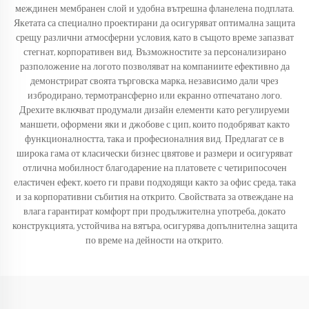
междинен мембранен слой и удобна вътрешна фланелена подплата.
Якетата са специално проектирани да осигуряват оптимална защита
срещу различни атмосферни условия, като в същото време запазват
стегнат, корпоративен вид. Възможностите за персонализирано
разположение на логото позволяват на компаниите ефективно да
демонстрират своята търговска марка, независимо дали чрез
избродирано, термотрансферно или екранно отпечатано лого.
Дрехите включват продумали дизайн елементи като регулируеми
маншети, оформени яки и джобове с цип, които подобряват както
функционалността, така и професионалния вид. Предлагат се в
широка гама от класически бизнес цвятове и размери и осигуряват
отлична мобилност благодарение на платовете с четирипосочен
еластичен ефект, което ги прави подходящи както за офис среда, така
и за корпоративни събития на открито. Свойствата за отвеждане на
влага гарантират комфорт при продължителна употреба, докато
конструкцията, устойчива на вятъра, осигурява допълнителна защита
по време на дейности на открито.