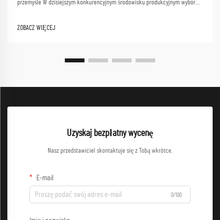
przemyśle W dzisiejszym konkurencyjnym środowisku produkcyjnym wybór
odpowiedniej odzieży roboczej do sprzedaży hurtowej wymaga starannego
rozważenia wielu czynników, które wpływają zarówno na bezpieczeństwo
ZOBACZ WIĘCEJ
pracowników, jak i...
Uzyskaj bezpłatny wycenę
Nasz przedstawiciel skontaktuje się z Tobą wkrótce.
E-mail
0/100