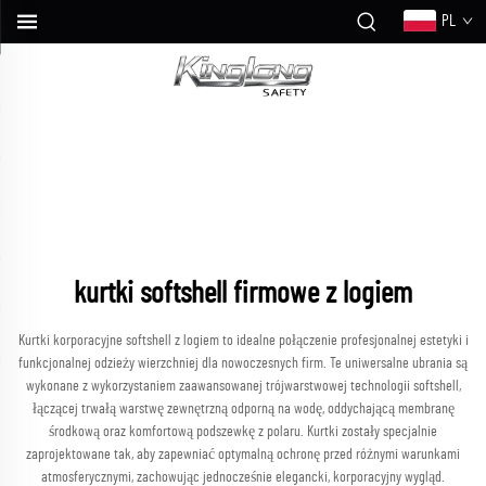
PL
kurtki softshell firmowe z logiem
Kurtki korporacyjne softshell z logiem to idealne połączenie profesjonalnej estetyki i
funkcjonalnej odzieży wierzchniej dla nowoczesnych firm. Te uniwersalne ubrania są
wykonane z wykorzystaniem zaawansowanej trójwarstwowej technologii softshell,
łączącej trwałą warstwę zewnętrzną odporną na wodę, oddychającą membranę
środkową oraz komfortową podszewkę z polaru. Kurtki zostały specjalnie
zaprojektowane tak, aby zapewniać optymalną ochronę przed różnymi warunkami
atmosferycznymi, zachowując jednocześnie elegancki, korporacyjny wygląd.