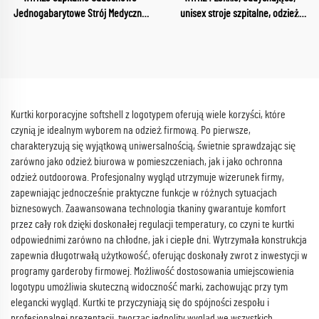
Jednogabarytowe Strój Medyczny
unisex stroje szpitalne, odzież
Przemysłowy Strój Kurtka z
medyczna, komplet uniformów z
dekoltem w szpitalu Ubrania
dekoltem w szpic, zestawy kitli
robocze
szpitalnych
Kurtki korporacyjne softshell z logotypem oferują wiele korzyści, które
czynią je idealnym wyborem na odzież firmową. Po pierwsze,
charakteryzują się wyjątkową uniwersalnością, świetnie sprawdzając się
zarówno jako odzież biurowa w pomieszczeniach, jak i jako ochronna
odzież outdoorowa. Profesjonalny wygląd utrzymuje wizerunek firmy,
zapewniając jednocześnie praktyczne funkcje w różnych sytuacjach
biznesowych. Zaawansowana technologia tkaniny gwarantuje komfort
przez cały rok dzięki doskonałej regulacji temperatury, co czyni te kurtki
odpowiednimi zarówno na chłodne, jak i ciepłe dni. Wytrzymała konstrukcja
zapewnia długotrwałą użytkowość, oferując doskonały zwrot z inwestycji w
programy garderoby firmowej. Możliwość dostosowania umiejscowienia
logotypu umożliwia skuteczną widoczność marki, zachowując przy tym
elegancki wygląd. Kurtki te przyczyniają się do spójności zespołu i
profesjonalnej prezentacji, tworząc jednolity wygląd we wszystkich