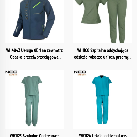
WH4843 Usługa OEM na zewnątrz
WH1106 Szpitalne oddychające
Opaska przeciwprzeciągowa
odzieże robocze unisex, przemysł
Softshell Obozowanie i turystyka
medyczny, uniformy z dekoltem w
Ubrania Soft Shell Kurtka dla
szpic, komplety fartuchów, odzież
mężczyzn Kurtka z demontowalną
robocza szpitalna
kapturem
WH1123 Szpitalne Oddechowe
WH1124 Lekkie, oddychające,