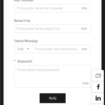
Imię i nazwisko
0/100
Nazwa firmy
0/200
Telefon/WhatsApp
Code
0/100
Wiadomość
0/1000
Wyślij