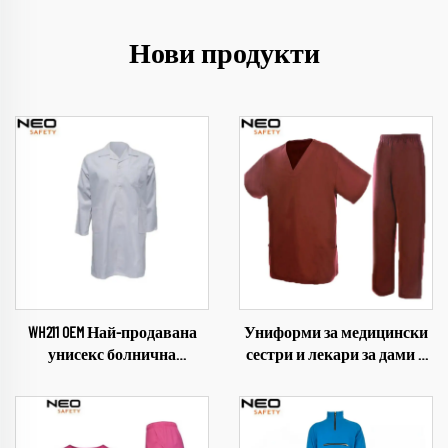
Нови продукти
WH211 OEM Най-продавана
Униформи за медицински
унисекс болнична
сестри и лекари за дами и
престилка от памук и
мъже на търговска база
полиестер, бяла,
WH702 с персонализиран
многократно използваема,
лого, пълно
докторска униформа, смес
сублимационно