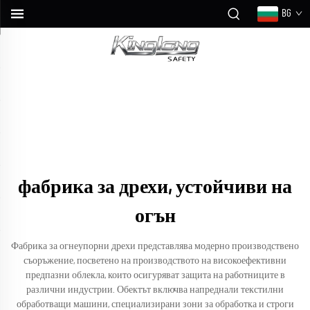
BG
фабрика за дрехи, устойчиви на
огън
Фабрика за огнеупорни дрехи представлява модерно производствено
съоръжение, посветено на производството на високоефективни
предпазни облекла, които осигуряват защита на работниците в
различни индустрии. Обектът включва напреднали текстилни
обработващи машини, специализирани зони за обработка и строги