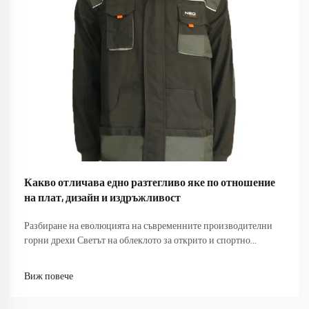
Какво отличава едно разтегливо яке по отношение
на плат, дизайн и издръжливост
Разбиране на еволюцията на съвременните производителни
горни дрехи Светът на облеклото за открито и спортно
облекло претърпя забележителна трансформация през
последното десетилетие, като якетата с еластичност се
Виж повече
превърнаха в революционно нововъведение на пазара. Тези
вер...