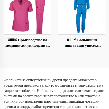
от полиестер и памук, бяла
принтиране, костюми с
докторска престилка
къси ръкави, произведено
в Китай
WH1102 Производство на
WH1125 Больнични
медицински униформи за
дишаващи унисекс
жени, комплект за
работни дрехи за
медицински екип, облекло
медицински персонал,
за медицински персонал,
униформи от индустрията,
униформи за здравна
комплекти с V-образно
грижа, жени, униформи,
деколте, болнични работни
медицинско облекло на
дрехи
Фабриката за огнеустойчиви дрехи предлага множество
търговска база
убедителни предимства, които я отличават в индустрията на
защитните облекла. Най-вече, напредналите автоматизирани
системи на обекта гарантират постоянство в качеството на
всички производствени партиди, елиминирайки човешки
грешки и поддържайки прецизни спецификации за всяко