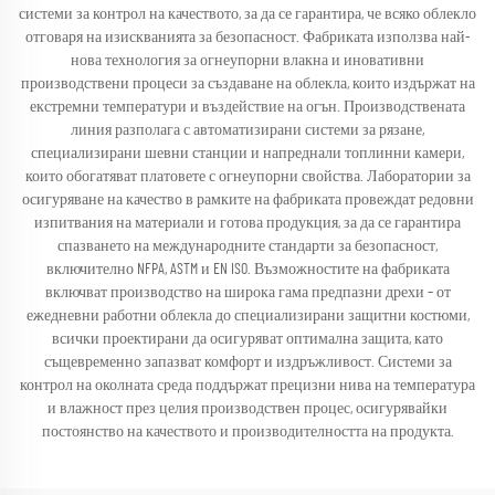
системи за контрол на качеството, за да се гарантира, че всяко облекло
отговаря на изискванията за безопасност. Фабриката използва най-
нова технология за огнеупорни влакна и иновативни
производствени процеси за създаване на облекла, които издържат на
екстремни температури и въздействие на огън. Производствената
линия разполага с автоматизирани системи за рязане,
специализирани шевни станции и напреднали топлинни камери,
които обогатяват платовете с огнеупорни свойства. Лаборатории за
осигуряване на качество в рамките на фабриката провеждат редовни
изпитвания на материали и готова продукция, за да се гарантира
спазването на международните стандарти за безопасност,
включително NFPA, ASTM и EN ISO. Възможностите на фабриката
включват производство на широка гама предпазни дрехи – от
ежедневни работни облекла до специализирани защитни костюми,
всички проектирани да осигуряват оптимална защита, като
същевременно запазват комфорт и издръжливост. Системи за
контрол на околната среда поддържат прецизни нива на температура
и влажност през целия производствен процес, осигурявайки
постоянство на качеството и производителността на продукта.