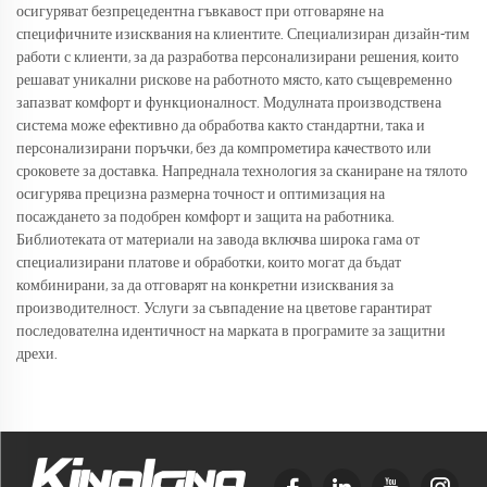
осигуряват безпрецедентна гъвкавост при отговаряне на
специфичните изисквания на клиентите. Специализиран дизайн-тим
работи с клиенти, за да разработва персонализирани решения, които
решават уникални рискове на работното място, като същевременно
запазват комфорт и функционалност. Модулната производствена
система може ефективно да обработва както стандартни, така и
персонализирани поръчки, без да компрометира качеството или
сроковете за доставка. Напреднала технология за сканиране на тялото
осигурява прецизна размерна точност и оптимизация на
посаждането за подобрен комфорт и защита на работника.
Библиотеката от материали на завода включва широка гама от
специализирани платове и обработки, които могат да бъдат
комбинирани, за да отговарят на конкретни изисквания за
производителност. Услуги за съвпадение на цветове гарантират
последователна идентичност на марката в програмите за защитни
дрехи.