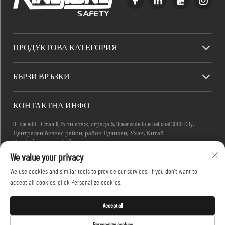
ПРОДУКТОВА КАТЕГОРИЯ
БЪРЗИ ВРЪЗКИ
КОНТАКТНА ИНФО
Office add : Стая 8, 15-ти етаж, сграда 5, Oceanwide International SOHO City,
Централен бизнес район, район Цзянхан, Ухан, Китай.
Имейл:
[email protected]
Телефон:
+86-27-83884677
We value your privacy
We use cookies and similar tools to provide our services. If you don't want to
accept all cookies, click Personalize cookies.
Всички права запазени © 2025 KINGLONG PROTECTIVE PRODUCTS (HUBEI) CO., LTD. -
Политика за поверителност
Accept all