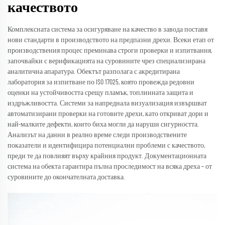
качеството
Комплексната система за осигуряване на качество в завода поставя
нови стандарти в производството на предпазни дрехи. Всеки етап от
производствения процес преминава строги проверки и изпитвания,
започвайки с верификацията на суровините чрез специализирана
аналитична апаратура. Обектът разполага с акредитирана
лаборатория за изпитване по ISO 17025, която провежда редовни
оценки на устойчивостта срещу пламък, топлинната защита и
издръжливостта. Системи за напреднала визуализация извършват
автоматизирани проверки на готовите дрехи, като откриват дори и
най-малките дефекти, които биха могли да наруши сигурността.
Анализът на данни в реално време следи производствените
показатели и идентифицира потенциални проблеми с качеството,
преди те да повлияят върху крайния продукт. Документационната
система на обекта гарантира пълна проследимост на всяка дреха – от
суровините до окончателната доставка.