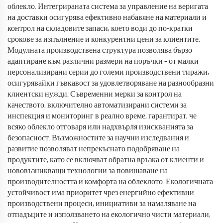
облекло. Интегрираната система за управление на веригата
на доставки осигурява ефективно набавяне на материали и
контрол на складовите запаси, което води до по-кратки
срокове за изпълнение и конкурентни цени за клиентите.
Модулната производствена структура позволява бързо
адаптиране към различни размери на поръчки – от малки
персонализирани серии до големи производствени тиражи,
осигурявайки гъвкавост за удовлетворяване на разнообразни
клиентски нужди. Съвременни мерки за контрол на
качеството, включително автоматизирани системи за
инспекция и мониторинг в реално време, гарантират, че
всяко облекло отговаря или надхвърля изискванията за
безопасност. Възможностите за научни изследвания и
развитие позволяват непрекъснато подобряване на
продуктите, като се включват обратна връзка от клиенти и
нововъзникващи технологии за повишаване на
производителността и комфорта на облеклото. Екологичната
устойчивост има приоритет чрез енергийно ефективни
производствени процеси, инициативи за намаляване на
отпадъците и използването на екологично чисти материали,