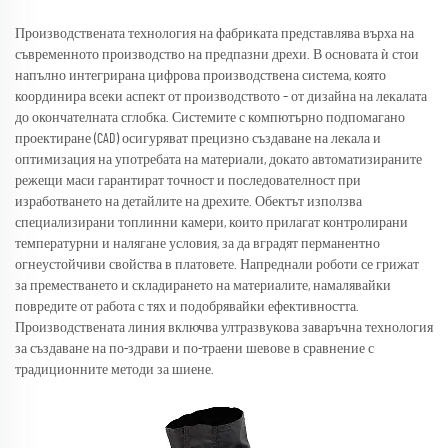
Производствената технология на фабриката представлява върха на
съвременното производство на предпазни дрехи. В основата ѝ стои
напълно интегрирана цифрова производствена система, която
координира всеки аспект от производството – от дизайна на лекалата
до окончателната сглобка. Системите с компютърно подпомагано
проектиране (CAD) осигуряват прецизно създаване на лекала и
оптимизация на употребата на материали, докато автоматизираните
режещи маси гарантират точност и последователност при
изработването на детайлите на дрехите. Обектът използва
специализирани топлинни камери, които прилагат контролирани
температурни и налягане условия, за да вградят перманентно
огнеустойчиви свойства в платовете. Напреднали роботи се грижат
за преместването и складирането на материалите, намалявайки
повредите от работа с тях и подобрявайки ефективността.
Производствената линия включва ултразвукова заваръчна технология
за създаване на по-здрави и по-траени шевове в сравнение с
традиционните методи за шиене.