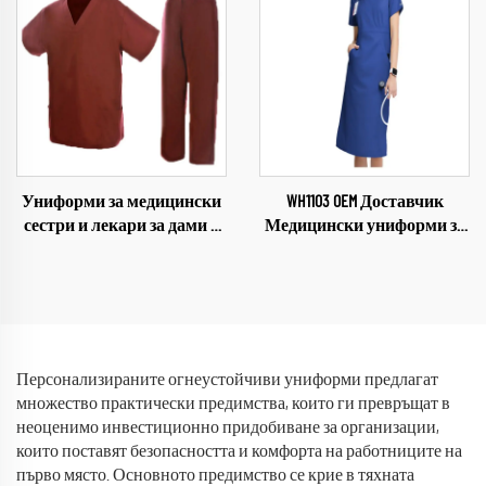
яке с отмываем капюшон
докторска униформа, смес
от полиестер и памук, бяла
докторска престилка
Униформи за медицински
WH1103 OEM Доставчик
сестри и лекари за дами и
Медицински униформи за
мъже на търговска база
жени Комплект за
WH702 с персонализиран
медицински персонал
лого, пълно
Облекло за сестри Здравна
сублимационно
грижа Женски униформи
принтиране, костюми с
Меки и удобни комплекти
къси ръкави, произведено
за дребно
Персонализираните огнеустойчиви униформи предлагат
в Китай
множество практически предимства, които ги превръщат в
неоценимо инвестиционно придобиване за организации,
които поставят безопасността и комфорта на работниците на
първо място. Основното предимство се крие в тяхната