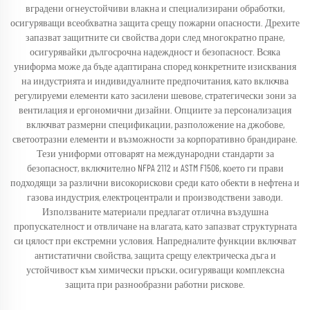
вградени огнеустойчиви влакна и специализирани обработки,
осигуряващи всеобхватна защита срещу пожарни опасности. Дрехите
запазват защитните си свойства дори след многократно пране,
осигурявайки дългосрочна надеждност и безопасност. Всяка
униформа може да бъде адаптирана според конкретните изисквания
на индустрията и индивидуалните предпочитания, като включва
регулируеми елементи като засилени шевове, стратегически зони за
вентилация и ергономични дизайни. Опциите за персонализация
включват размерни спецификации, разположение на джобове,
светоотразни елементи и възможности за корпоративно брандиране.
Тези униформи отговарят на международни стандарти за
безопасност, включително NFPA 2112 и ASTM F1506, което ги прави
подходящи за различни високорискови среди като обекти в нефтена и
газова индустрия, електроцентрали и производствени заводи.
Използваните материали предлагат отлична въздушна
пропускателност и отвличане на влагата, като запазват структурната
си цялост при екстремни условия. Напредналите функции включват
антистатични свойства, защита срещу електрическа дъга и
устойчивост към химически пръски, осигуряващи комплексна
защита при разнообразни работни рискове.