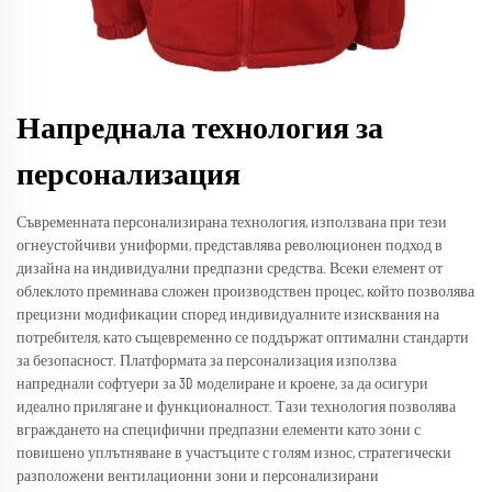
Напреднала технология за
персонализация
Съвременната персонализирана технология, използвана при тези
огнеустойчиви униформи, представлява революционен подход в
дизайна на индивидуални предпазни средства. Всеки елемент от
облеклото преминава сложен производствен процес, който позволява
прецизни модификации според индивидуалните изисквания на
потребителя, като същевременно се поддържат оптимални стандарти
за безопасност. Платформата за персонализация използва
напреднали софтуери за 3D моделиране и кроене, за да осигури
идеално прилягане и функционалност. Тази технология позволява
вграждането на специфични предпазни елементи като зони с
повишено уплътняване в участъците с голям износ, стратегически
разположени вентилационни зони и персонализирани