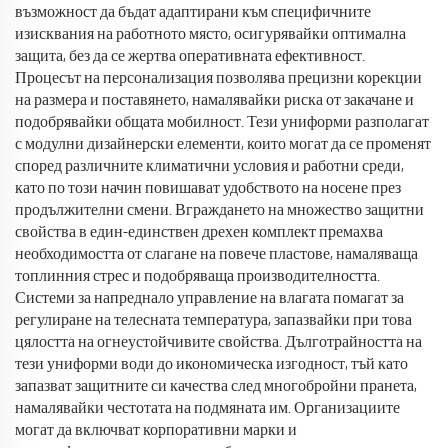
възможност да бъдат адаптирани към специфичните
изисквания на работното място, осигурявайки оптимална
защита, без да се жертва оперативната ефективност.
Процесът на персонализация позволява прецизни корекции
на размера и поставянето, намалявайки риска от закачане и
подобрявайки общата мобилност. Тези униформи разполагат
с модулни дизайнерски елементи, които могат да се променят
според различните климатични условия и работни среди,
като по този начин повишават удобството на носене през
продължителни смени. Вграждането на множество защитни
свойства в един-единствен дрехен комплект премахва
необходимостта от слагане на повече пластове, намаляваща
топлинния стрес и подобряваща производителността.
Системи за напреднало управление на влагата помагат за
регулиране на телесната температура, запазвайки при това
цялостта на огнеустойчивите свойства. Дълготрайността на
тези униформи води до икономическа изгодност, тъй като
запазват защитните си качества след многобройни пранета,
намалявайки честотата на подмяната им. Организациите
могат да включват корпоративни марки и