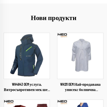
Нови продукти
WH4843 OEM услуга,
WH211 OEM Най-продавана
Вятросъпротивен мек шел
унисекс болнична
за открити пространства,
престилка от памук и
Облекло за къмпинг и
полиестер, бяла,
походи, Меко яке за мъже,
многократно използваема,