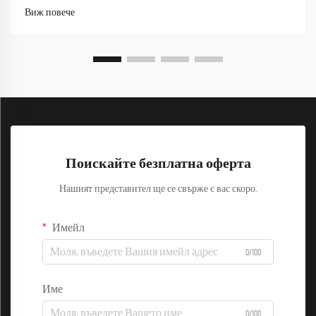
насочена към производителност, сега е в авангарда на тази
Виж повече
еволюция, като комбинира функционалност със стил...
Поискайте безплатна оферта
Нашият представител ще се свърже с вас скоро.
Имейл
0/100
Име
0/100