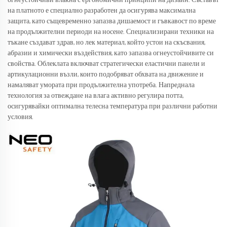
на платното е специално разработен да осигурява максимална
защита, като същевременно запазва дишаемост и гъвкавост по време
на продължителни периоди на носене. Специализирани техники на
тъкане създават здрав, но лек материал, който устои на скъсвания,
абразии и химически въздействия, като запазва огнеустойчивите си
свойства. Облеклата включват стратегически еластични панели и
артикулационни възли, които подобряват обхвата на движение и
намаляват умората при продължителна употреба. Напреднала
технология за отвеждане на влага активно регулира потта,
осигурявайки оптимална телесна температура при различни работни
условия.