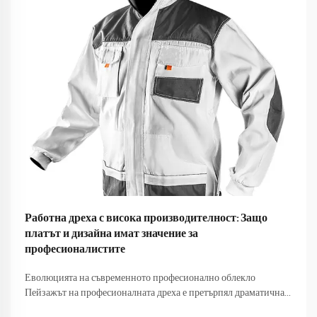
Работна дреха с висока производителност: Защо
платът и дизайна имат значение за
професионалистите
Еволюцията на съвременното професионално облекло
Пейзажът на професионалната дреха е претърпял драматична
трансформация през последните десетилетия. Работната дреха,