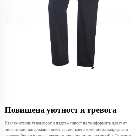
Повишена уютност и тревога
Изключителният комфорт и издръжливост на униформите идват от
иновативно материално инженерство, което комбинира напреднали
огнеустойчиви влакна с ергономични принципи на дизайн. Съставът