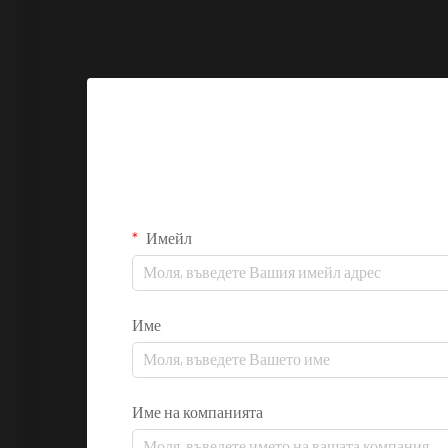
ефективност...
Имейл
Име
Име на компанията