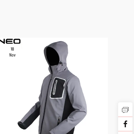
10
10
Nov
No