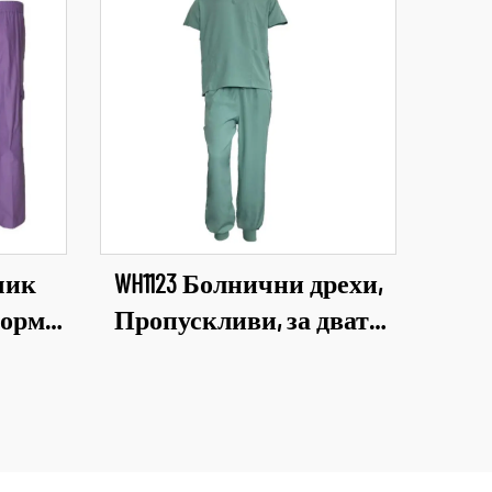
вчик
WH1123 Болнични дрехи,
форми
Пропускливи, за двата
лекти
пола, Медицински
сонал
индустриални
а за
униформи, V-образно
рижа
деколте, комплект дрехи