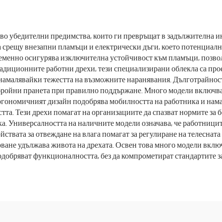
промишленост,
Женски унифо
торанти, дрехи за
Меки и удобн
готвачи
комплекти
о убедителни предимства, които ги превръщат в задължителна инв
та срещу внезапни пламъци и електрически дъги, което потенциал
ременно осигурява изключителна устойчивост към пламъци, позво
традиционните работни дрехи, тези специализирани облекла са про
намалявайки тежестта на възможните наранявания. Дълготрайностт
гобройни пранета при правилно поддържане. Много модели включв
Ергономичният дизайн подобрява мобилността на работника и намал
та. Тези дрехи помагат на организациите да спазват нормите за 
ка. Универсалността на наличните модели означава, че работници
йствата за отвеждане на влага помагат за регулиране на телеснат
арване удължава живота на дрехата. Освен това много модели вкл
добряват функционалността, без да компрометират стандартите за