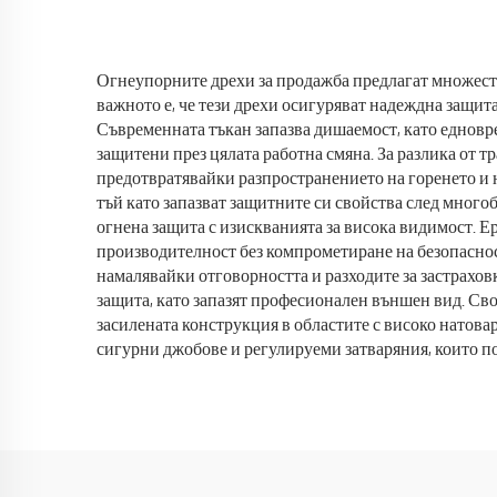
работна дреха
рес
Огнеупорните дрехи за продажба предлагат множеств
важното е, че тези дрехи осигуряват надеждна защи
Съвременната тъкан запазва дишаемост, като еднов
защитени през цялата работна смяна. За разлика от 
предотвратявайки разпространението на горенето и 
тъй като запазват защитните си свойства след мно
огнена защита с изискванията за висока видимост. 
производителност без компрометиране на безопасност
намалявайки отговорността и разходите за застрахов
защита, като запазят професионален външен вид. Сво
засилената конструкция в областите с високо натов
сигурни джобове и регулируеми затваряния, които по