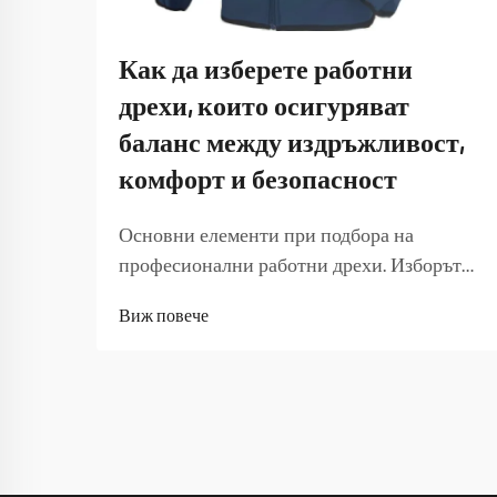
Как да изберете работни
дрехи, които осигуряват
баланс между издръжливост,
комфорт и безопасност
Основни елементи при подбора на
професионални работни дрехи. Изборът
на подходящи работни дрехи е от
Виж повече
съществено значение за
производителността, безопасността и
удовлетвореността на служителите.
Качествените работни дрехи служат като
защитна бариера, като в същото време
осигуряват оптимална работна