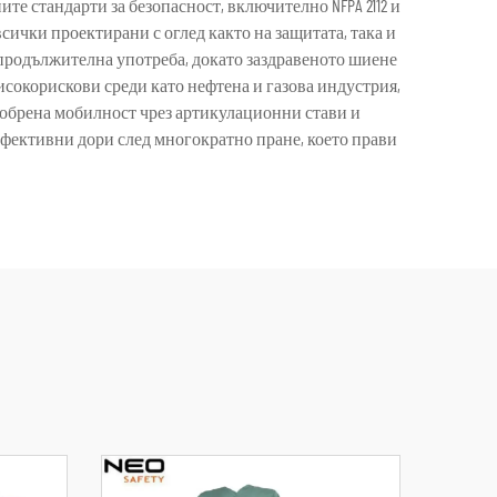
е стандарти за безопасност, включително NFPA 2112 и
всички проектирани с оглед както на защитата, така и
а продължителна употреба, докато заздравеното шиене
сокорискови среди като нефтена и газова индустрия,
обрена мобилност чрез артикулационни стави и
ефективни дори след многократно пране, което прави