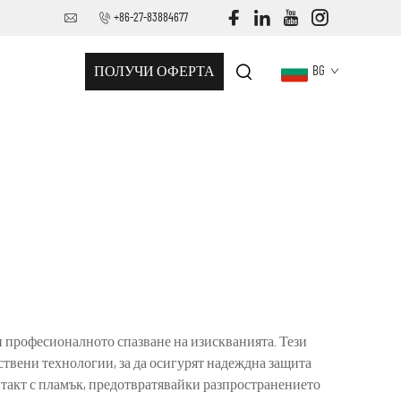
+86-27-83884677
ПОЛУЧИ ОФЕРТА
BG
и професионалното спазване на изискванията. Тези
твени технологии, за да осигурят надеждна защита
такт с пламък, предотвратявайки разпространението