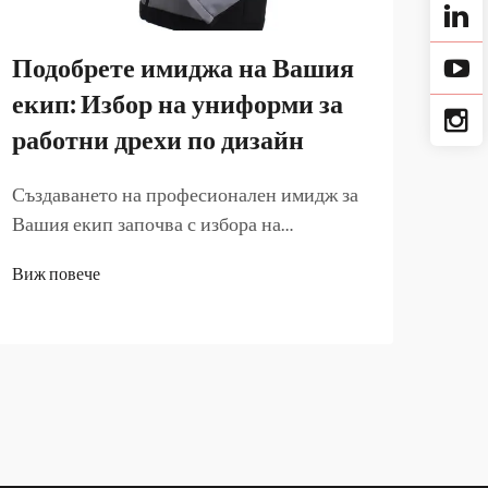
Подобрете имиджа на Вашия
От
екип: Избор на униформи за
раб
работни дрехи по дизайн
важ
ди
Създаването на професионален имидж за
Вашия екип започва с избора на
Проф
подходяща работна униформа, която
служ
Виж повече
комбинира функционалност,
прои
Виж 
издръжливост и визуална
бран
привлекателност. Съвременните
стро
компании разбират, че служебните
съор
униформи имат множество цели, които
авто
надхвърлят основната защита...