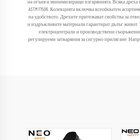
на огъня и минимизиращи изгарянията. Всяка дреха п
ASTM F1506. Колекцията включва всеобхватен асортиме
на удобството. Дрехите притежават свойства за отве
и издръжливите материали гарантират дълъг живот. 
електроцентрали и производствени съоръжения
регулируеми затваряния за сигурно прилягане. Напр