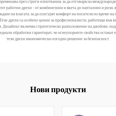
реминава през строги изпитвания, за да отговаря на международнит
нт работни дрехи – от комбинезони и якета до панталони и ризи, 
ждане на влагата, за да осигурят комфорт на носителя по време н
Тези дрехи са особено ценни за професионалисти, работещи във ви
. Дизайнът включва стратегическо разположение на джобове, под
еднали обработки гарантират, че огнеупорните свойства остават 
тези дрехи икономически изгодно решение за безопасност.
Нови продукти