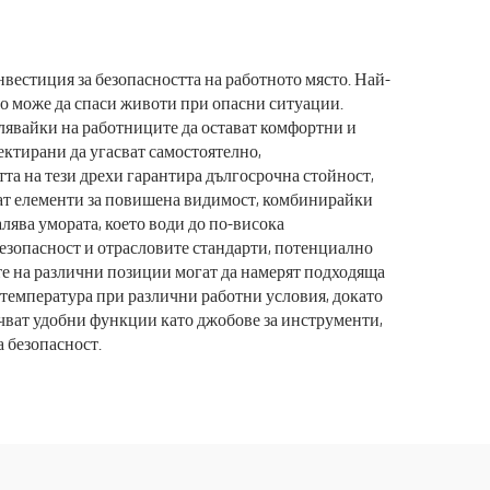
рми
за болница, работно
и
облекло
естиция за безопасността на работното място. Най-
но може да спаси животи при опасни ситуации.
лявайки на работниците да остават комфортни и
ектирани да угасват самостоятелно,
а на тези дрехи гарантира дългосрочна стойност,
ат елементи за повишена видимост, комбинирайки
ява умората, което води до по-висока
безопасност и отрасловите стандарти, потенциално
те на различни позиции могат да намерят подходяща
а температура при различни работни условия, докато
ючват удобни функции като джобове за инструменти,
 безопасност.