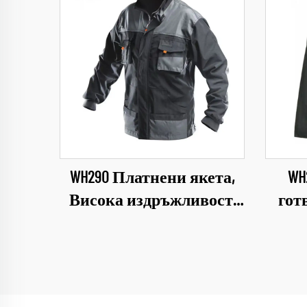
WH290 Платнени якета,
WH
Висока издръжливост,
гот
Екип за техник,
рабо
Механик, Работно
облек
облекло, яке и панталон,
комплект за мъже,