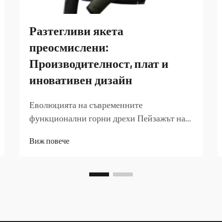
Разтегливи якета
преосмислени:
Производителност, плат и
иновативен дизайн
Еволюцията на съвременните
функционални горни дрехи Пейзажът на
облеклото за спорт и на открито
Виж повече
претърпява забележителна трансформация
през последните години, като разтегливите
якета се превръщат в основен елемент на
универсалните функционални дрехи. Тези
иновативни якета...