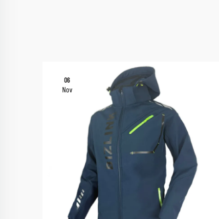
06
Nov