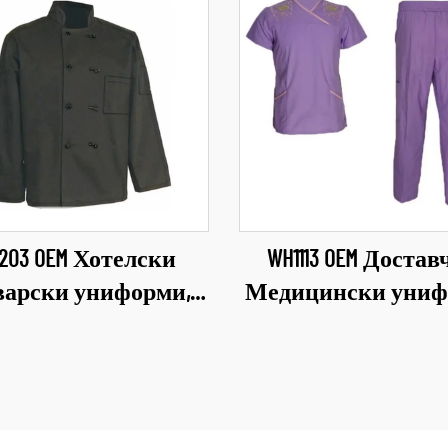
203 OEM Хотелски
WH1113 OEM Доста
варски униформи,
Медицински уни
тни дрехи за кухня,
Универсални комп
ло за готвене, екип
за медицински пер
за готвачи за
за дребно Облекл
хранителната
сестри Здравна г