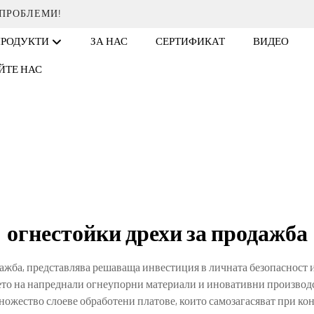
 ПРОБЛЕМИ!
ПРОДУКТИ
ЗА НАС
СЕРТИФИКАТ
ВИДЕО
ЙТЕ НАС
огнестойки дрехи за продажба
дажба, представлява решаваща инвестиция в личната безопасност 
ето на напреднали огнеупорни материали и иновативни производс
ожество слоеве обработени платове, които самозагасяват при кон