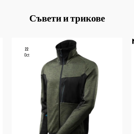
Съвети и трикове
22
Oct