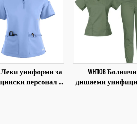
14 Леки униформи за
WH1106 Болнич
цински персонал с
дишаеми унифици
сонализиран лого
облекло за медиц
рски и сестрински
персонал Индустр
униформи за
медицински унифо
лекарски кабинети,
V-образно декол
ринарни клиники,
Комплекти болн