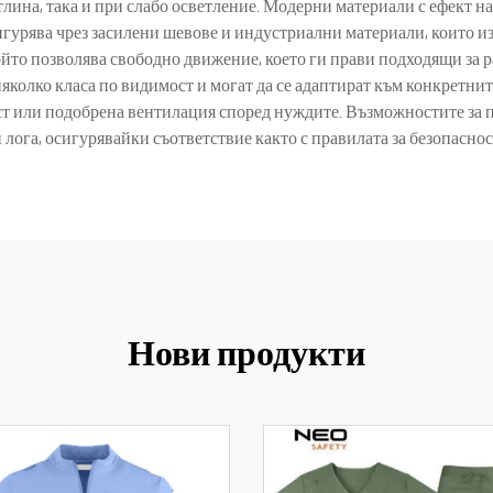
тлина, така и при слабо осветление. Модерни материали с ефект 
игурява чрез засилени шевове и индустриални материали, които из
ойто позволява свободно движение, което ги прави подходящи за
яколко класа по видимост и могат да се адаптират към конкретнит
 или подобрена вентилация според нуждите. Възможностите за п
га, осигурявайки съответствие както с правилата за безопасност
Нови продукти