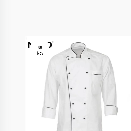
06
Nov