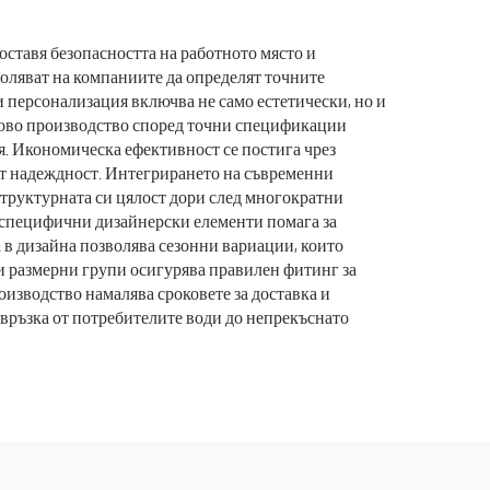
тно
болнични работни дрехи
ица
оставя безопасността на работното място и
оляват на компаниите да определят точните
и персонализация включва не само естетически, но и
ово производство според точни спецификации
я. Икономическа ефективност се постига чрез
рат надеждност. Интегрирането на съвременни
структурната си цялост дори след многократни
 специфични дизайнерски елементи помага за
 в дизайна позволява сезонни вариации, които
и размерни групи осигурява правилен фитинг за
оизводство намалява сроковете за доставка и
 връзка от потребителите води до непрекъснато