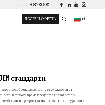
+86-27-83884677
ПОЛУЧИ ОФЕРТА
BG
 OEM стандарти
бинират подобрена видимост с възможности за
сност и в същото време предлагат гъвкавост при
в комбинация с ретроотразяващи ленти, осигуряващи