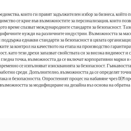
лници, салони за
униформи Рабо
сота Комплекти за
облекло за болн
едимства, които ги правят задължителен избор за бизнеса, който п
имство се крие във възможностите за персонализация, които позв
ицински персонал
ото време спазват международните стандарти за безопасност. Таз
цифичните нужди на различните индустрии. Възможността за мас
 поддържа еднакви стандарти за безопасност в цялата организаци
ките за контрол на качеството на етапа на производство гаранти
т, като тези дрехи запазват свойствата си за висока видимост и 
гледна точка, възможността да се включат корпоративни марки и
ременно се изпълняват изискванията за безопасност. Гъвкавостта
работни среди. Допълнително, възможността да се определят точн
ака и безопасността. Опростеният процес на набавяне чрез OEM пр
 възможността за модифициране на дизайна въз основа на обратна