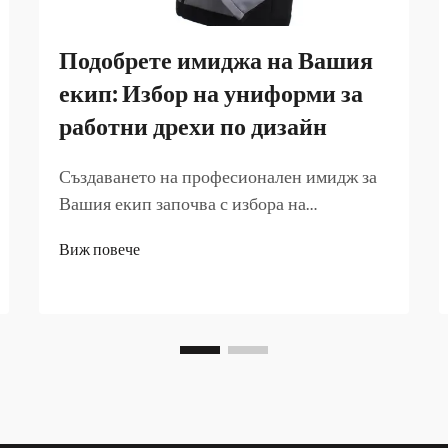
Подобрете имиджа на Вашия
екип: Избор на униформи за
работни дрехи по дизайн
Създаването на професионален имидж за
Вашия екип започва с избора на
подходяща работна униформа, която
Виж повече
комбинира функционалност,
издръжливост и визуална
привлекателност. Съвременните
компании разбират, че служебните
униформи имат множество цели, които
надхвърлят основната защита...