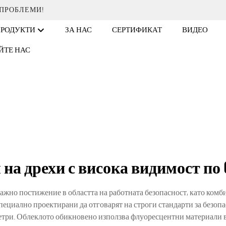
 ПРОБЛЕМИ!
ПРОДУКТИ
ЗА НАС
СЕРТИФИКАТ
ВИДЕО
ЙТЕ НАС
на дрехи с висока видимост по
важно постижение в областта на работната безопасност, като ком
пециално проектирани да отговарят на строги стандарти за безопа
етри. Облеклото обикновено използва флуоресцентни материали 