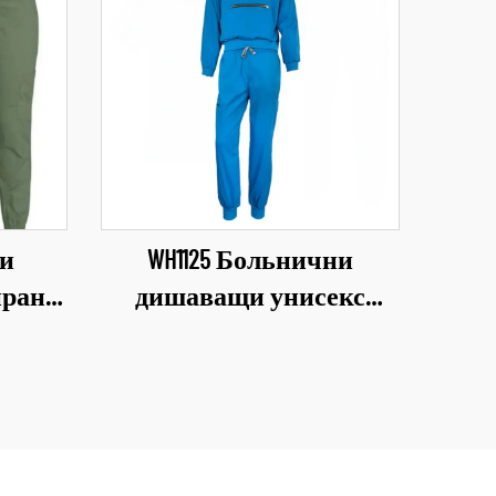
ни
WH1125 Больнични
рано
дишаващи унисекс
ински
работни дрехи за
иални
медицински персонал,
рми с
униформи от
те
индустрията, комплекти
ични
с V-образно деколте,