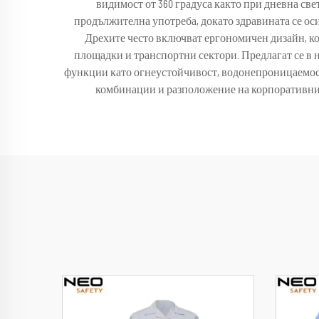
видимост от 360 градуса както при дневна све
продължителна употреба, докато здравината се ос
Дрехите често включват ергономичен дизайн, к
площадки и транспортни сектори. Предлагат се в н
функции като огнеустойчивост, водонепроницаемост
комбинации и разположение на корпоративни ло