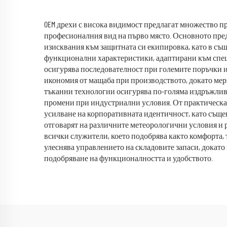
полиестер и памук, бяла
бо
докторска престилка
кра
OEM дрехи с висока видимост предлагат множество пр
професионалния вид на първо място. Основното пред
мед
изисквания към защитната си екипировка, като в същ
функционални характеристики, адаптирани към спе
осигурява последователност при големите поръчки и
икономия от мащаба при производството, докато мер
тъканни технологии осигурява по-голяма издръжливос
промени при индустриални условия. От практическа 
усилване на корпоративната идентичност, като същев
отговарят на различните метеорологични условия и 
всички служители, което подобрява както комфорта, т
улеснява управлението на складовите запаси, докато
подобряване на функционалността и удобството.