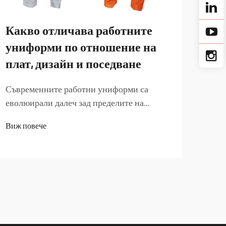
Какво отличава работните
От
униформи по отношение на
раб
плат, дизайн и поседване
важ
ди
Съвременните работни униформи са
еволюирали далеч зад пределите на
Проф
основната защитна дреха и са станали
служ
Виж повече
изтънчени облекла, които осигуряват
прои
Виж 
баланс между издръжливост, комфорт и
бран
професионален вид. В днешния
стро
конкурентен индустриален пейзаж
съор
компаниите разбират, че
авто
висококачествените...