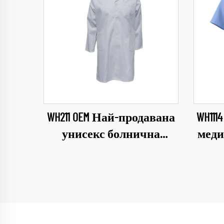
WH211 OEM Най-продавана
WH11
унисекс болнична
меди
престилка от памук и
пер
полиестер, бяла,
Лека
многократно
използваема, докторска
зъбо
униформа, смес от
вете