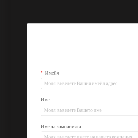
Имейл
Име
Име на компанията