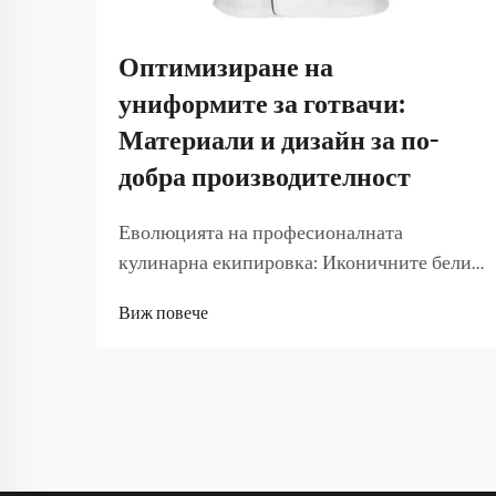
Оптимизиране на
униформите за готвачи:
Материали и дизайн за по-
добра производителност
Еволюцията на професионалната
кулинарна екипировка: Иконичните бели
готварски униформи са изминали дълъг
Виж повече
път от своето създаване през края на 19 век.
Това, което започна като практично
решение за демонстриране на чистота в
професионалните кухни, се превърна в...