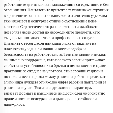
работниците да изпълняват задълженията си ефективно и без
ограничения. Панталоните притежават усилена конструкция
в критичните зони на износване, което значително удължава
тяхния живот и осигурява отлично съотношение цена-
качество. Стратегическото разположение на джобовете
позволява лесен достъп до необходимите предмети, като
същевременно запазва чист и професионален силует.
Дизайнът с тесен фасон намалява риска от закачане на
платното за уреди или машини, което подобрява
безопасността на работното място. Тези панталони изискват
минимално поддържане, като повечето версии притежават
свойства за устойчивост към бръчки и петна, което ги прави
практични за ежедневна употреба. Универсалният дизайн
позволява лесен преход между различни работни среди, като
елиминира нуждата от няколко чифта работни панталони за
различни случаи. Тяхната издръжливост гарантира, че
запазват формата и външния си вид дори след многократно
пране и носене, осигурявайки дългосрочна стойност и
надеждност.