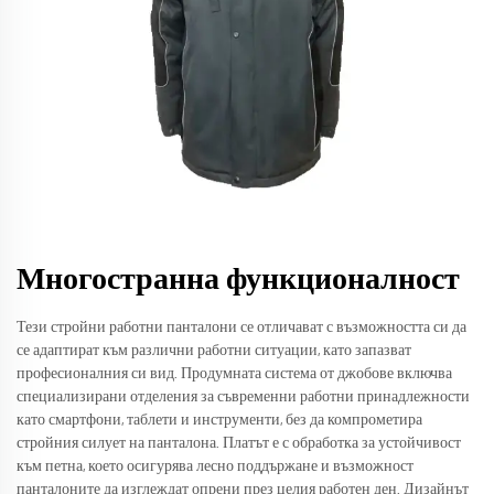
Многостранна функционалност
Тези стройни работни панталони се отличават с възможността си да
се адаптират към различни работни ситуации, като запазват
професионалния си вид. Продумната система от джобове включва
специализирани отделения за съвременни работни принадлежности
като смартфони, таблети и инструменти, без да компрометира
стройния силует на панталона. Платът е с обработка за устойчивост
към петна, което осигурява лесно поддържане и възможност
панталоните да изглеждат опрени през целия работен ден. Дизайнът