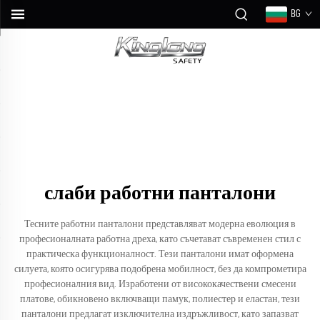
BG
слаби работни панталони
Тесните работни панталони представляват модерна еволюция в
професионалната работна дреха, като съчетават съвременен стил с
практическа функционалност. Тези панталони имат оформена
силуета, която осигурява подобрена мобилност, без да компрометира
професионалния вид. Изработени от висококачествени смесени
платове, обикновено включващи памук, полиестер и еластан, тези
панталони предлагат изключителна издръжливост, като запазват