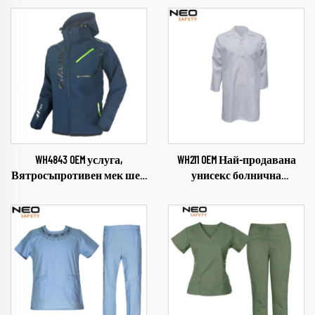
WH4843 OEM услуга,
WH211 OEM Най-продавана
Вятросъпротивен мек шел
унисекс болнична
за открити пространства,
престилка от памук и
Облекло за къмпинг и
полиестер, бяла,
походи, Меко яке за мъже,
многократно използваема,
яке с отмываем капюшон
докторска униформа, смес
от полиестер и памук, бяла
докторска престилка