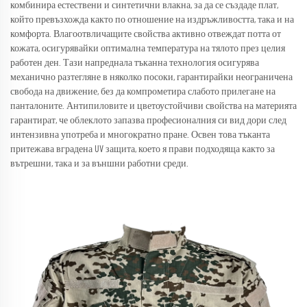
комбинира естествени и синтетични влакна, за да се създаде плат,
който превъзхожда както по отношение на издръжливостта, така и на
комфорта. Влагоотвличащите свойства активно отвеждат потта от
кожата, осигурявайки оптимална температура на тялото през целия
работен ден. Тази напреднала тъканна технология осигурява
механично разтегляне в няколко посоки, гарантирайки неограничена
свобода на движение, без да компрометира слабото прилегане на
панталоните. Антипиловите и цветоустойчиви свойства на материята
гарантират, че облеклото запазва професионалния си вид дори след
интензивна употреба и многократно пране. Освен това тъканта
притежава вградена UV защита, което я прави подходяща както за
вътрешни, така и за външни работни среди.