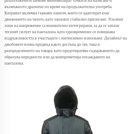
разположените шевове минимизират точките на налягане и
възможното дразнене по време на продължителна употреба.
Катрамът включва гъвкави панели, които се адаптират към
движението на тялото, като запазват стабилно прилегане. Усилени
зони на напрежение са внимателно интегрирани, за да се запази
тесният силует на панталона, като едновременно се повишава
издръжливостта в участъците с интензивно износване. Дизайнът на
джобовете взема предвид както достъпа до тях, така и
разпределението на товара, като предотвратява съдържанието да
образува нередности или да компрометира посаждането на
панталона.