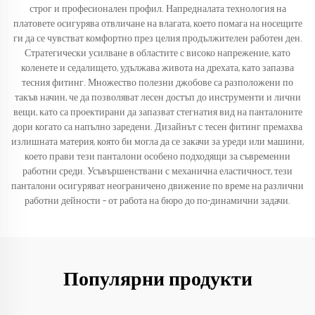
строг и професионален профил. Напредналата технология на
платовете осигурява отвличане на влагата, което помага на носещите
ги да се чувстват комфортно през целия продължителен работен ден.
Стратегически усилване в областите с високо напрежение, като
коленете и седалището, удължава живота на дрехата, като запазва
тесния фитинг. Множество полезни джобове са разположени по
такъв начин, че да позволяват лесен достъп до инструменти и лични
вещи, като са проектирани да запазват стегнатия вид на панталоните
дори когато са напълно заредени. Дизайнът с тесен фитинг премахва
излишната материя, която би могла да се закачи за уреди или машини,
което прави тези панталони особено подходящи за съвременни
работни среди. Усъвършенствани с механична еластичност, тези
панталони осигуряват неограничено движение по време на различни
работни дейности – от работа на бюро до по-динамични задачи.
Популярни продукти