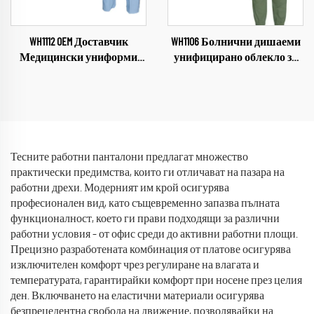
WH1112 OEM Доставчик
WH1106 Болнични дишаеми
Медицински униформи
унифицирано облекло за
Универсални комплекти
медицински персонал
за медицински персонал
Индустриални
Облекла за сестри Здравна
медицински униформи с V-
грижа Женски униформи
образно деколте
Меки и удобни комплекти
Комплекти болнични
за дребно
униформи Работно
Тесните работни панталони предлагат множество
облекло за болница
практически предимства, които ги отличават на пазара на
работни дрехи. Модерният им крой осигурява
професионален вид, като същевременно запазва пълната
функционалност, което ги прави подходящи за различни
работни условия – от офис среди до активни работни площи.
Прецизно разработената комбинация от платове осигурява
изключителен комфорт чрез регулиране на влагата и
температурата, гарантирайки комфорт при носене през целия
ден. Включването на еластични материали осигурява
безпрецедентна свобода на движение, позволявайки на