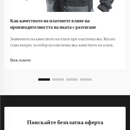
Как качеството на платовете влияе на
производителността на яката с разтягане
Значението на качеството на платa при еластична яка. Когато
става въпрос за избор на еластична яка, качеството на платa
играе решаваща роля за общите й характеристики.
Еластичната яка е проектирана да осигурява гъвкавост,
Виж повече
дълготрайност и комфорт, които правят...
Поискайте безплатна оферта