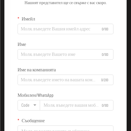
Нашият представител ще се свърже с вас скоро.
Имейл
0/100
Име
0/100
Име на компанията
0/200
Мобилен/WhatsApp
Code
0/100
Съобщение