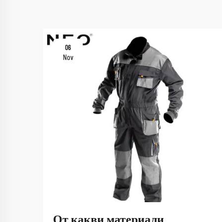
06
Nov
От какви материали