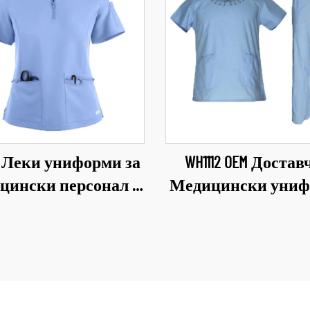
14 Леки униформи за
WH1112 OEM Доста
цински персонал с
Медицински уни
сонализиран лого
Универсални комп
рски и сестрински
за медицински пер
униформи за
Облекла за сес
лекарски кабинети,
Здравна грижа Ж
ринарни клиники,
униформи Меки