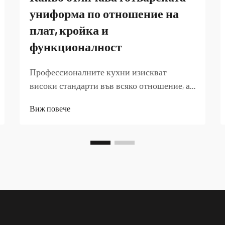
униформа по отношение на
плат, кройка и
функционалност
Профессионалните кухни изискват
високи стандарти във всяко отношение, а
изборът на униформа за шеф готвач играе
Виж повече
ключова роля за осигуряване на
безопасност и оперативна ефективност.
Добре проектираната униформа на готвач
служи като нещо повече от облекло – тя
представлява п...