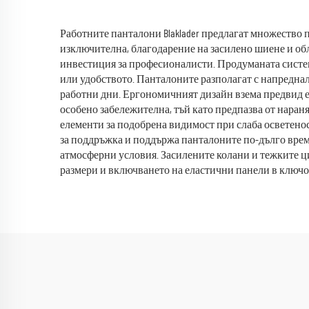
облекло
бо
кра
Работните панталони Blaklader предлагат множество п
изключителна, благодарение на засилено шиене и обл
мед
инвестиция за професионалисти. Продуманата систем
или удобството. Панталоните разполагат с напредна
работни дни. Ергономичният дизайн взема предвид е
особено забележителна, тъй като предпазва от наран
елементи за подобрена видимост при слаба осветенос
за поддръжка и поддържа панталоните по-дълго време
атмосферни условия. Засилените колани и тежките ци
размери и включването на еластични панели в ключо