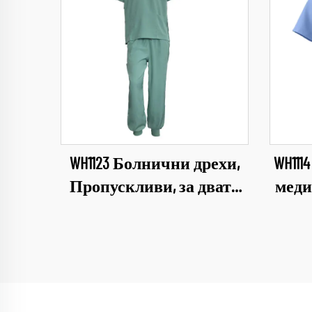
WH1123 Болнични дрехи,
WH11
Пропускливи, за двата
меди
пола, Медицински
пер
индустриални
Лека
униформи, V-образно
деколте, комплект дрехи
зъбо
за болница, работно
вете