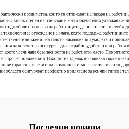
лници, салони за
удобни комплект
сота Комплекти за
дребно
рактически предимства, които ги отличават на пазара на работни 
асти с висок степен на износване, което значително удължава жи
ицински персонал
а от джобове позволява на работниците да носят всички необхо
ла технология за отвеждане на влага, която поддържа работницит
стествените движения на тялото, намалявайки умората и повишав
явания на коленете и осигурява дълготрайно удобство при работа
т, което увеличава безопасността на работното място. Покритиет
 с професионален вид. Изборът на здрава, но гъвкава тъкан позв
пове гарантират, че всички компоненти запазват цялостта си дор
ви области осигуряват перфектно прилягане за всички типове те
Последни новини