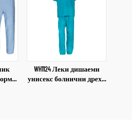
вчик
WH1124 Леки дишаеми
форми
унисекс болнични дрехи
лекти
за медицински персонал,
сонал
V-образен якичка,
три
комплекти болнични
енски
дрехи
 и