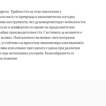
и за
дрехи. Трайността на тези панталони е
вота им и ги превръща в икономически изгодна
дими инструменти, без да компрометират мобилността
е сухи и комфортни по време на продължителни
айки производителността. Системата за коланите е
 в коляно. Панталоните включват светлоотразни
о, устойчиво на мръсотия, минимизира изискванията
олява използване през цялата година при различни
и при интензивна употреба. Разнообразието от
лосложение.