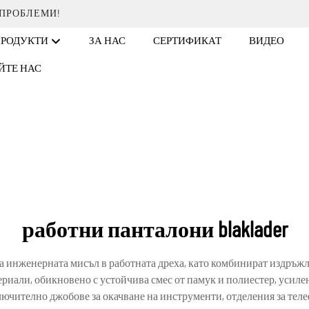
 ПРОБЛЕМИ!
ПРОДУКТИ
ЗА НАС
СЕРТИФИКАТ
ВИДЕО
ЙТЕ НАС
работни панталони blaklader
 на инженерната мисъл в работната дреха, като комбинират издръ
риали, обикновено с устойчива смес от памук и полиестер, усилена
чително джобове за окачване на инструменти, отделения за телеф