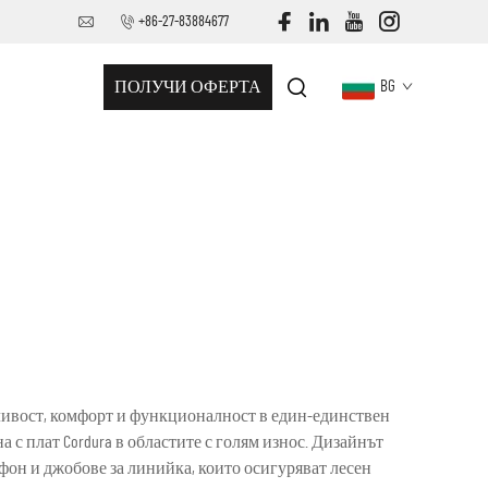
+86-27-83884677
ПОЛУЧИ ОФЕРТА
BG
жливост, комфорт и функционалност в един-единствен
 с плат Cordura в областите с голям износ. Дизайнът
он и джобове за линийка, които осигуряват лесен