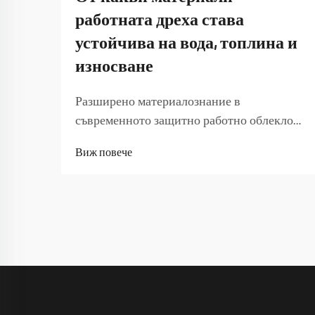
работната дреха става
устойчива на вода, топлина и
износване
Разширено материалознание в
съвременното защитно работно облекло
Еволюцията на материалите за работно
Виж повече
облекло революционизира начина, по
който професионалистите остават
защитени в предизвикателни работни
среди. От строителни обекти до
химически заводи, правилният партньор
за работно облекло...