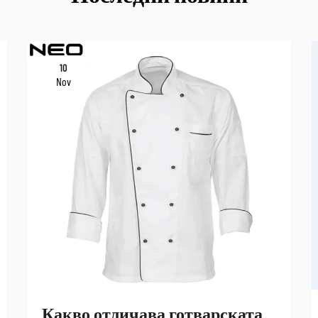
10
Nov
Какво отличава готварската