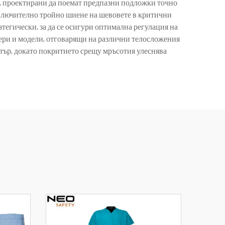
ве, проектирани да поемат предпазни подложки точно
включително тройно шиене на шевовете в критични
тегически, за да се осигури оптимална регулация на
ери и модели, отговарящи на различни телосложения
ятър, докато покритието срещу мръсотия улеснява