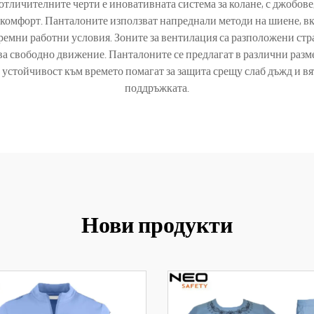
 отличителните черти е иновативната система за колане, с джобо
 комфорт. Панталоните използват напреднали методи на шиене, 
емни работни условия. Зоните за вентилация са разположени стра
ва свободно движение. Панталоните се предлагат в различни разм
 устойчивост към времето помагат за защита срещу слаб дъжд и в
поддръжката.
Нови продукти