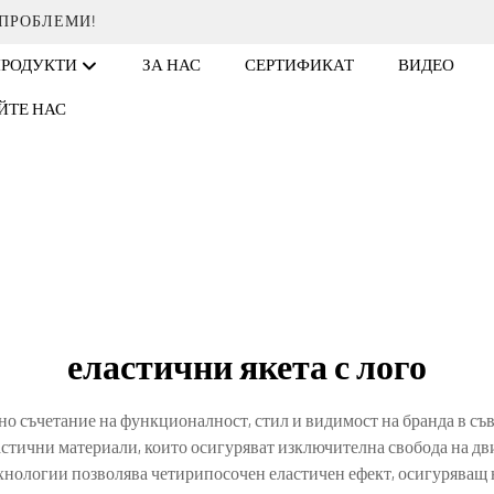
 ПРОБЛЕМИ!
ПРОДУКТИ
ЗА НАС
СЕРТИФИКАТ
ВИДЕО
ЙТЕ НАС
еластични якета с лого
ално съчетание на функционалност, стил и видимост на бранда в с
астични материали, които осигуряват изключителна свобода на д
хнологии позволява четирипосочен еластичен ефект, осигуряващ 