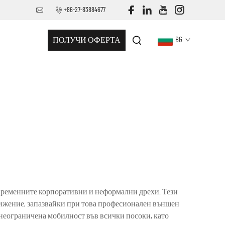
+86-27-83884677
ПОЛУЧИ ОФЕРТА
BG
ъвременните корпоративни и неформални дрехи. Тези
вижение, запазвайки при това професионален външен
неограничена мобилност във всички посоки, като