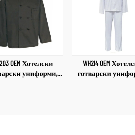
203 OEM Хотелски
WH214 OEM Хотел
варски униформи,
готварски унифо
тни дрехи за кухня,
работни дрехи за к
ло за готвене, екип
облекло за готвене
за готвачи за
за готвачи за
хранителната
хранителнат
промишленост,
промишленост
торанти, дрехи за
ресторанти, дрех