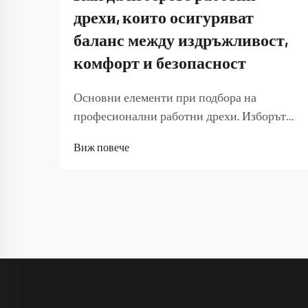
дрехи, които осигуряват
баланс между издръжливост,
комфорт и безопасност
Основни елементи при подбора на
професионални работни дрехи. Изборът
на подходящи работни дрехи е от
Виж повече
съществено значение за
производителността, безопасността и
удовлетвореността на служителите.
Качествените работни дрехи служат като
защитна бариера, като в същото време
осигуряват оптимална работна
ефективност...