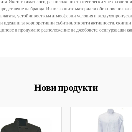
ата. Якетата имат лого, разположено стратегически чрез различн
о представяне на бранда. Използваните материали обикновено вклю
 влагата, устойчивост към атмосферни условия и въздухопропускл
ви идеални за корпоративни събития, открити активности, екип
ципове и продумано разположение на джобовете, осигуряващи как
Нови продукти