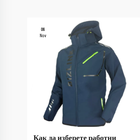
06
Nov
Как да изберете работни