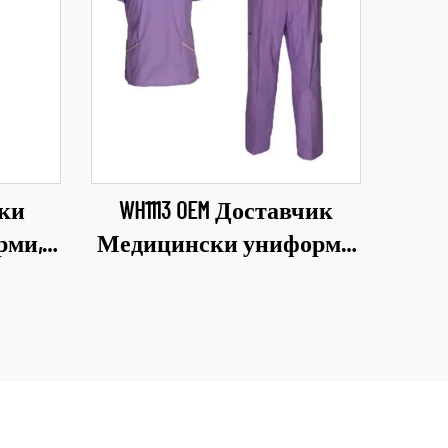
ски
WH1113 OEM Доставчик
рми,
Медицински униформи
ухня,
Универсални комплекти
, екип
за медицински персонал
за дребно Облекла за
а
сестри Здравна грижа
,
Женски униформи
и за
Меки и удобни