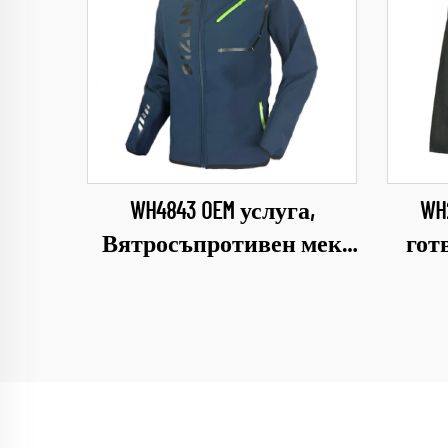
WH4843 OEM услуга,
WH
Вятросъпротивен мек
гот
шел за открити
рабо
пространства, Облекло
облек
за къмпинг и походи,
Меко яке за мъже, яке с
отмываем капюшон
рес