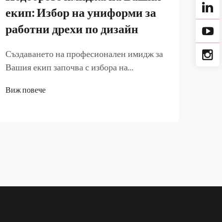
екип: Избор на униформи за
ун
работни дрехи по дизайн
пла
Създаването на професионален имидж за
Съвр
Вашия екип започва с избора на
евол
подходяща работна униформа, която
осно
Виж повече
Виж 
комбинира функционалност,
изтъ
издръжливост и визуална
бала
привлекателност. Съвременните
проф
компании разбират, че служебните
конк
униформи имат множество цели, които
комп
надхвърлят основната защита...
висо