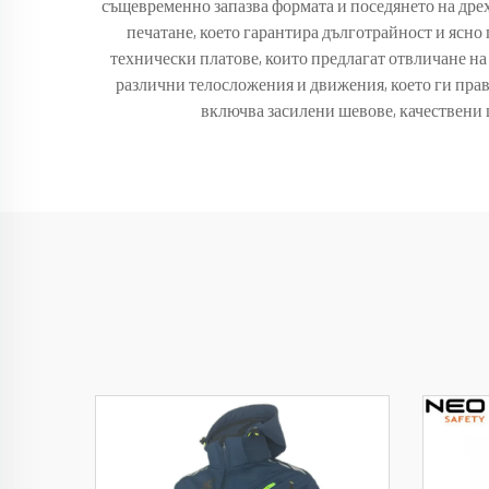
същевременно запазва формата и поседянето на дрех
печатане, което гарантира дълготрайност и ясн
технически платове, които предлагат отвличане на
различни телосложения и движения, което ги пра
включва засилени шевове, качествени 