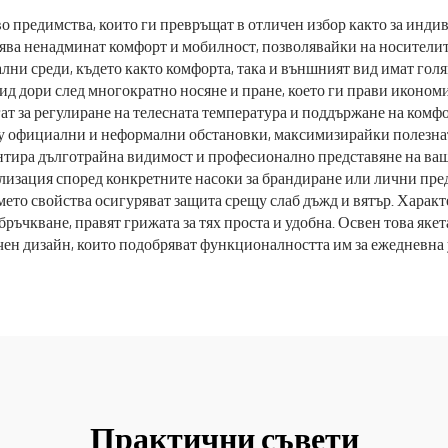
готвачи
готвачи
о предимства, които ги превръщат в отличен избор както за индив
ява ненадминат комфорт и мобилност, позволявайки на носителите
ални среди, където както комфорта, така и външният вид имат гол
ид дори след многократно носяне и пране, което ги прави икономи
гат за регулиране на телесната температура и поддържане на ком
 официални и неформални обстановки, максимизирайки полезната 
антира дълготрайна видимост и професионално представяне на ваши
лизация според конкретните насоки за брандиране или лични пред
ремето свойства осигуряват защита срещу слаб дъжд и вятър. Хара
бръчкване, правят грижата за тях проста и удобна. Освен това яке
ен дизайн, които подобряват функционалността им за ежедневна 
Практични съвети