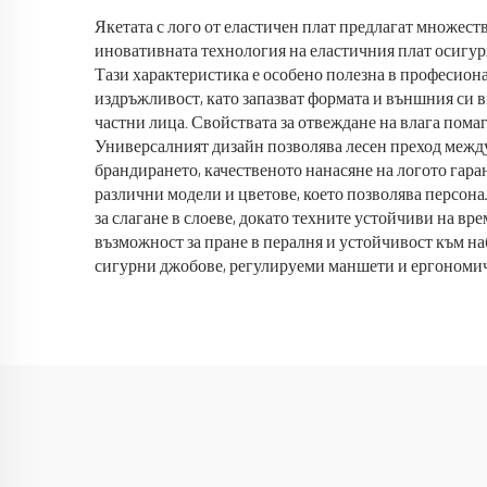
Якетата с лого от еластичен плат предлагат множеств
иновативната технология на еластичния плат осигур
Тази характеристика е особено полезна в професион
издръжливост, като запазват формата и външния си в
частни лица. Свойствата за отвеждане на влага пома
Универсалният дизайн позволява лесен преход между
брандирането, качественото нанасяне на логото гар
различни модели и цветове, което позволява персона
за слагане в слоеве, докато техните устойчиви на в
възможност за пране в пералня и устойчивост към на
сигурни джобове, регулируеми маншети и ергономич