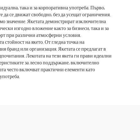
комплекти
идуална, така и за корпоративна употреба. Първо,
 да се движат свободно, без да усещат ограничения.
ямо значение. Якетата демонстрират изключителна
чески изгодно вложение както за бизнеси, така и за
форт при различни атмосферни условия.
стойност на якето. От гледна точка на
я бранд или организация. Якетата се предлагат в
почитания. Лекотата на тези якета ги прави идеални
ктеристиките за лесно поддържане, включително
тата често включват практични елементи като
употреба.