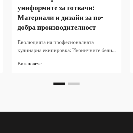
униформите за готвачи:
Материали и дизайн за по-
добра производителност
Еволюцията на професионалната
кулинарна екипировка: Иконичните бели
готварски униформи са изминали дълъг
Виж повече
път от своето създаване през края на 19 век.
Това, което започна като практично
решение за демонстриране на чистота в
професионалните кухни, се превърна в...