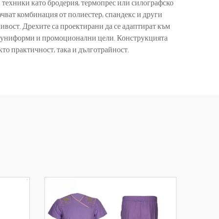
и техники като бродерия, термопрес или силографско
чват комбинация от полиестер, спандекс и други
ивост. Дрехите са проектирани да се адаптират към
ни униформи и промоционални цели. Конструкцията
то практичност, така и дълготрайност.