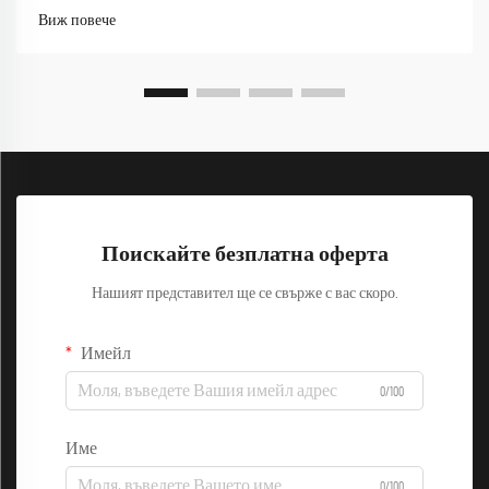
професионалистите се ориентират между срещи с клиенти,
Виж повече
съвместни сесии и динамична работна среда,...
Поискайте безплатна оферта
Нашият представител ще се свърже с вас скоро.
Имейл
0/100
Име
0/100