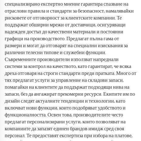
специализирано експертно мнение гарантира спазване на
отраслови правила и стандарти за безопасност, намалявайки
рисковете от отговорност за клиентските компании. Те
поддържат обширни мрежи от доставчици, осигуряващи
надежден достъп до качествени материали и постоянни
графици на производството. Предлагат пълна гама от
размери и могат да отговарят на специални изисквания за
различни телесни типове и служебни функции.
Съвременните производители използват напреднали
системи за контрол на качеството, като гарантират, че всяка
дреха отговаря на строги стандарти преди пратката. Много от
тях предлагат услуги за управление на складови запаси,
помагайки на клиентите да поддържат подходящи нива на
запаси, без да ангажират прекомерни ресурси. Екипите им по
дизайн следят актуалните тенденции и технологии, като
включват нови функции, които подобряват удобството и
функционалността. Освен това, производителите често
предлагат персонализирани услуги, които позволяват на
компаниите да запазят единен брандов имидж сред своя
персонал. Те предоставят експертиза при избора на платове,