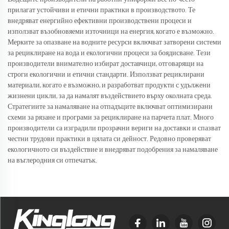
прилагат устойчиви и етични практики в производството. Те
внедряват енергийно ефективни производствени процеси и
използват възобновяеми източници на енергия, когато е възможно.
Мерките за опазване на водните ресурси включват затворени системи
за рециклиране на вода и екологични процеси за боядисване. Тези
производители внимателно избират доставчици, отговарящи на
строги екологични и етични стандарти. Използват рециклирани
материали, когато е възможно, и разработват продукти с удължени
жизнени цикли, за да намалят въздействието върху околната среда.
Стратегиите за намаляване на отпадъците включват оптимизирани
схеми за рязане и програми за рециклиране на парчета плат. Много
производители са изградили прозрачни вериги на доставки и спазват
честни трудови практики в цялата си дейност. Редовно проверяват
екологичното си въздействие и внедряват подобрения за намаляване
на въглеродния си отпечатък.