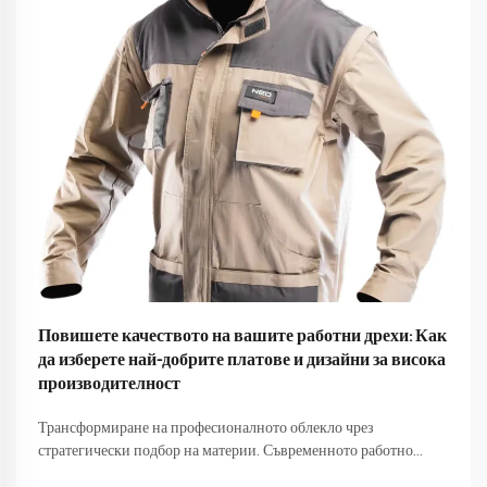
Повишете качеството на вашите работни дрехи: Как
да изберете най-добрите платове и дизайни за висока
производителност
Трансформиране на професионалното облекло чрез
стратегически подбор на материи. Съвременното работно
място изисква повече от всякога от облеклото ни. Тъй като