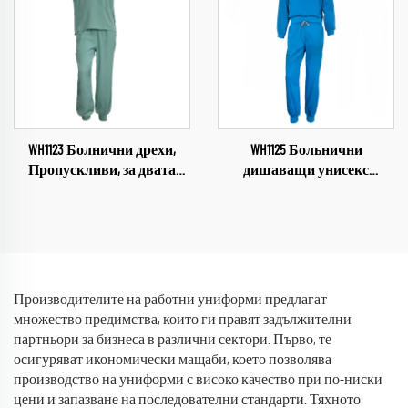
ресторанти, дрехи за
клиники, болници, салони
готвачи
за красота Комплекти за
медицински персонал
WH1123 Болнични дрехи,
WH1125 Больнични
Пропускливи, за двата
дишаващи унисекс
пола, Медицински
работни дрехи за
индустриални униформи,
медицински персонал,
V-образно деколте,
униформи от индустрията,
комплект дрехи за
комплекти с V-образно
болница, работно облекло
деколте, болнични работни
дрехи
Производителите на работни униформи предлагат
множество предимства, които ги правят задължителни
партньори за бизнеса в различни сектори. Първо, те
осигуряват икономически мащаби, което позволява
производство на униформи с високо качество при по-ниски
цени и запазване на последователни стандарти. Тяхното