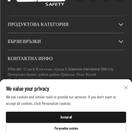
ПРОДУКТОВА КАТЕГОРИЯ
БЪРЗИ ВРЪЗКИ
КОНТАКТНА ИНФО
Office add : Стая 8, 15-ти етаж, сграда 5, Oceanwide International SOHO City,
Централен бизнес район, район Цзянхан, Ухан, Китай.
Имейл:
[email protected]
Телефон:
+86-27-83884677
We value your privacy
We use cookies and similar tools to provide our services. If you don't want to
accept all cookies, click Personalize cookies.
Всички права запазени © 2025 KINGLONG PROTECTIVE PRODUCTS (HUBEI) CO., LTD. -
Политика за поверителност
Accept all
Personalize cookies