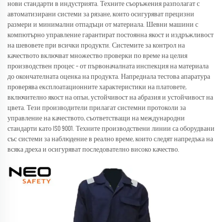
нови стандарти в индустрията. Техните съоръжения разполагат с
автоматизирани системи за рязане, които осигуряват прецизни
размери и минимални отпадъци от материала. Шевни машини с
компютърно управление гарантират постоянна якост и издръжливост
на шевовете при всички продукти. Системите за контрол на
качеството включват множество проверки по време на целия
производствен процес – от първоначалната инспекция на материала
до окончателната оценка на продукта. Напреднала тестова апаратура
проверява експлоатационните характеристики на платовете,
включително якост на опън, устойчивост на абразия и устойчивост на
цвета. Тези производители прилагат системни протоколи за
управление на качеството, съответстващи на международни
стандарти като ISO 9001. Техните производствени линии са оборудвани
със системи за наблюдение в реално време, които следят напредъка на
всяка дреха и осигуряват последователно високо качество.