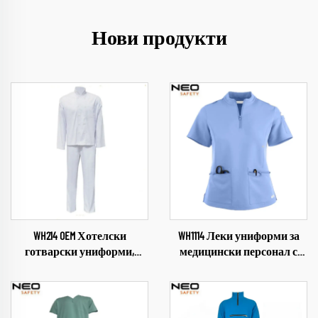
Нови продукти
WH214 OEM Хотелски
WH1114 Леки униформи за
готварски униформи,
медицински персонал с
работни дрехи за кухня,
персонализиран лого
облекло за готвене, екип за
Лекарски и сестрински
готвачи за хранителната
униформи за зъболекарски
промишленост,
кабинети, ветеринарни