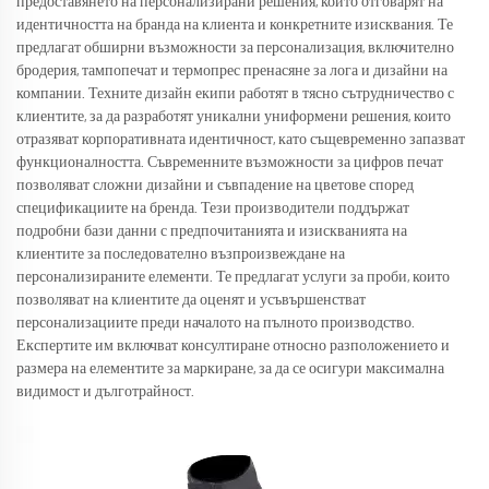
предоставянето на персонализирани решения, които отговарят на
идентичността на бранда на клиента и конкретните изисквания. Те
предлагат обширни възможности за персонализация, включително
бродерия, тампопечат и термопрес пренасяне за лога и дизайни на
компании. Техните дизайн екипи работят в тясно сътрудничество с
клиентите, за да разработят уникални униформени решения, които
отразяват корпоративната идентичност, като същевременно запазват
функционалността. Съвременните възможности за цифров печат
позволяват сложни дизайни и съвпадение на цветове според
спецификациите на бренда. Тези производители поддържат
подробни бази данни с предпочитанията и изискванията на
клиентите за последователно възпроизвеждане на
персонализираните елементи. Те предлагат услуги за проби, които
позволяват на клиентите да оценят и усъвършенстват
персонализациите преди началото на пълното производство.
Експертите им включват консултиране относно разположението и
размера на елементите за маркиране, за да се осигури максимална
видимост и дълготрайност.