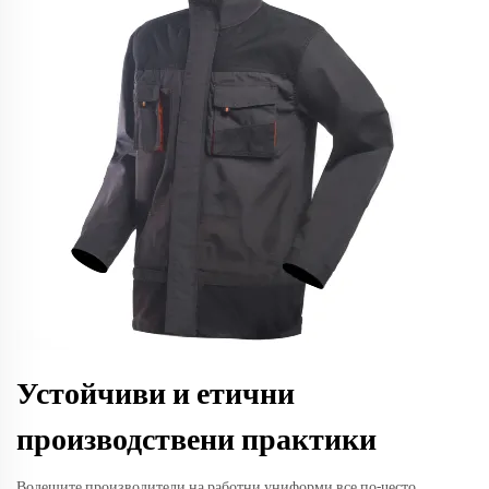
Устойчиви и етични
производствени практики
Водещите производители на работни униформи все по-често