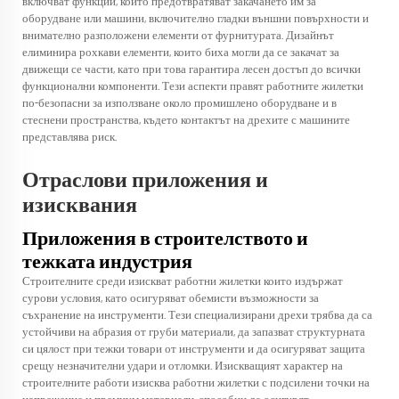
включват функции, които предотвратяват закачането им за
оборудване или машини, включително гладки външни повърхности и
внимателно разположени елементи от фурнитурата. Дизайнът
елиминира рохкави елементи, които биха могли да се закачат за
движещи се части, като при това гарантира лесен достъп до всички
функционални компоненти. Тези аспекти правят работните жилетки
по-безопасни за използване около промишлено оборудване и в
стеснени пространства, където контактът на дрехите с машините
представлява риск.
Отраслови приложения и
изисквания
Приложения в строителството и
тежката индустрия
Строителните среди изискват
работни жилетки
които издържат
сурови условия, като осигуряват обемисти възможности за
съхранение на инструменти. Тези специализирани дрехи трябва да са
устойчиви на абразия от груби материали, да запазват структурната
си цялост при тежки товари от инструменти и да осигуряват защита
срещу незначителни удари и отломки. Изискващият характер на
строителните работи изисква работни жилетки с подсилени точки на