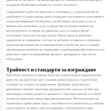
джобове за сигурност за ценни предмети. Уменията на екипажа да се
поддържа балансиран размер на теглото на тялото.
Съвременните работни жилетки се отличават с усилени ръбове на
джобовете и тежки ципове, които издържат постоянното използване и
тежки натоварвания. Размерите и дълбочината на всеки отсек са
внимателно изчислени, за да се предотврати преместването на
инструментите по време на движение, като в същото време
осигуряват лесен достъп при нужда. Много модели включват
държатели за химикалки, слотове за мобилни телефони и специално
отделени пространства за измервателни устройства, което създава
организирани решения за съхранение, подобряващи ефективността на
работното място и намаляващо времето, прекарано в търсене на
оборудване.
Трайност и стандарти за изграждане
Работните жилетки от високо качество демонстрират изключително
качество на изработка чрез усилени шевни модели и стратегично
усилване на точките на напрежение. Двойният иглен шев по
критичните шевове гарантира продължителен срок на служба при
изискващи условия, докато усилването с бартачни шевове в точките
на високо износване предотвратява разкъсване. Методологията на
изработката пряко влияе върху способността на жилетката да запазва
структурната си цялост при натоварване с инструменти и при