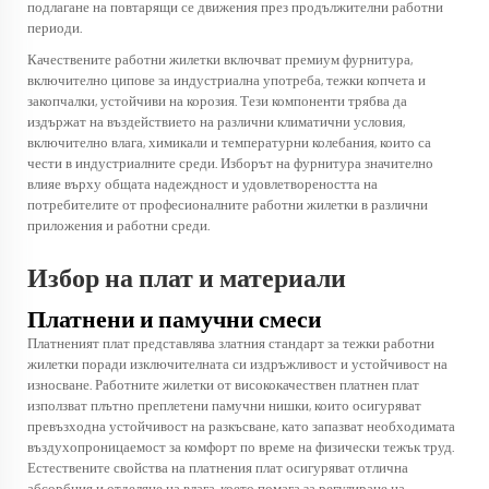
подлагане на повтарящи се движения през продължителни работни
периоди.
Качествените работни жилетки включват премиум фурнитура,
включително ципове за индустриална употреба, тежки копчета и
закопчалки, устойчиви на корозия. Тези компоненти трябва да
издържат на въздействието на различни климатични условия,
включително влага, химикали и температурни колебания, които са
чести в индустриалните среди. Изборът на фурнитура значително
влияе върху общата надеждност и удовлетвореността на
потребителите от професионалните работни жилетки в различни
приложения и работни среди.
Избор на плат и материали
Платнени и памучни смеси
Платненият плат представлява златния стандарт за тежки работни
жилетки поради изключителната си издръжливост и устойчивост на
износване. Работните жилетки от висококачествен платнен плат
използват плътно преплетени памучни нишки, които осигуряват
превъзходна устойчивост на разкъсване, като запазват необходимата
въздухопроницаемост за комфорт по време на физически тежък труд.
Естествените свойства на платнения плат осигуряват отлична