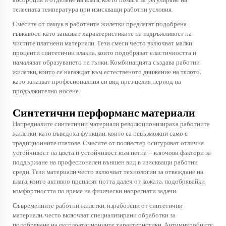
абсорбция и отделяне на влага, което помага за регулиране на
телесната температура при изискващи работни условия.
Смесите от памук в работните жилетки предлагат подобрена
гъвкавост, като запазват характеристиките на издръжливост на
чистите платнени материали. Тези смеси често включват малки
проценти синтетични влакна, които подобряват еластичността и
намаляват образуването на гънки. Комбинацията създава работни
жилетки, които се нагаждат към естественото движение на тялото,
като запазват професионалния си вид през целия период на
продължително носене.
Синтетични перформанс материали
Напредналите синтетични материали революционизираха работните
жилетки, като въведоха функции, които са невъзможни само с
традиционните платове. Смесите от полиестер осигуряват отлична
устойчивост на цвета и устойчивост към петна — ключови фактори за
поддържане на професионален външен вид в изискващи работни
среди. Тези материали често включват технологии за отвеждане на
влага, които активно пренасят потта далеч от кожата, подобрявайки
комфортността по време на физически напрегнати задачи.
Съвременните работни жилетки, изработени от синтетични
материали, често включват специализирани обработки за
подобряване на експлоатационните характеристики. Антимикробните