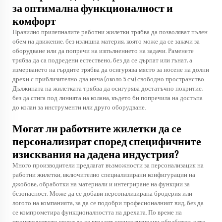
за оптимална функционалност и
комфорт
Правилно прилепналите работни жилетки трябва да позволяват пълен
обем на движение, без излишна материя, която може да се закачи за
оборудване или да попречи на изпълнението на задачи. Раменете
трябва да са подредени естествено, без да се дърпат или гънат, а
измерването на гърдите трябва да осигурява място за носене на долни
дрехи с приблизително два инча (около 5 см) свободно пространство.
Дължината на жилетката трябва да осигурява достатъчно покритие,
без да стига под линията на колана, където би попречила на достъпа
до колан за инструменти или друго оборудване.
Могат ли работните жилетки да се
персонализират според специфичните
изисквания на дадена индустрия?
Много производители предлагат възможности за персонализация на
работни жилетки, включително специализирани конфигурации на
джобове, обработки на материали и интегриране на функции за
безопасност. Може да се добави персонализирана бродерия или
логото на компанията, за да се подобри професионалният вид, без да
се компрометира функционалността на дрехата. По време на