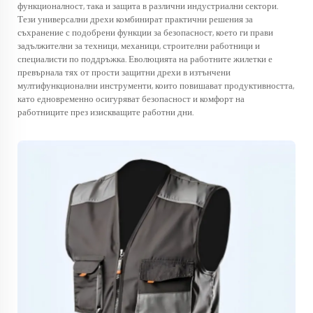
функционалност, така и защита в различни индустриални сектори.
Тези универсални дрехи комбинират практични решения за
съхранение с подобрени функции за безопасност, което ги прави
задължителни за техници, механици, строителни работници и
специалисти по поддръжка. Еволюцията на работните жилетки е
превърнала тях от прости защитни дрехи в изтънчени
мултифункционални инструменти, които повишават продуктивността,
като едновременно осигуряват безопасност и комфорт на
работниците през изискващите работни дни.