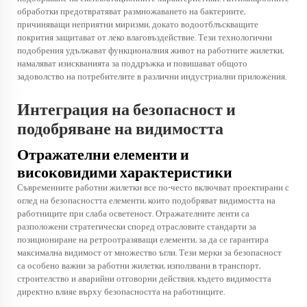
обработки предотвратяват размножаването на бактериите,
причиняващи неприятни миризми, докато водоотблъскващите
покрития защитават от леко влаговъздействие. Тези технологични
подобрения удължават функционалния живот на работните жилетки,
намаляват изискванията за поддръжка и повишават общото
задоволство на потребителите в различни индустриални приложения.
Интеграция на безопасност и
подобряване на видимостта
Отражателни елементи и
високовидими характеристики
Съвременните работни жилетки все по-често включват проектирани с
оглед на безопасността елементи, които подобряват видимостта на
работниците при слаба осветеност. Отражателните ленти са
разположени стратегически според отрасловите стандарти за
позициониране на ретроотразяващи елементи, за да се гарантира
максимална видимост от множество ъгли. Тези мерки за безопасност
са особено важни за работни жилетки, използвани в транспорт,
строителство и аварийни отговорни действия, където видимостта
директно влияе върху безопасността на работниците.