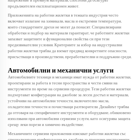
напрежение и премиум материали, способни да осигурят
продължителен експлоатационен живот.
Приложенията на работни жилетки в тежката индустрия често
включват излагане на химикали, масла и екстремни температури,
които стандартните дрехи не могат да понасят. Специализирани
обработки и подбор на материали гарантират, че работните жилетки
запазват защитните и функционални свойства си при тези
предизвикателни условия. Критериите за избор на индустриални
работни жилетки трябва да вземат предвид конкретните опасности,
присъстващи в производствени, преработвателни и поддръжни среди.
Автомобилни и механични услуги
Автомобилните техници и механици имат нужда от работни жилетки,
проектирани за работа в тесни пространства и чести смяни на
инструменти по време на сервизни процедури. Тези работни жилетки
подчертават конфигурации на джобове за лесен достъп и материали,
устойчиви на автомобилни течности, включително масла,
охладителни течности и почистващи разтворители. Дизайнът трябва
да отговаря на специфичните инструменти и оборудване, обикновено
използвани при автомобилни сервизни услуги, като осигурява защита
срещу леки порези и химично въздействие.
Механичните сервизни приложения изискват работни жилетки със
специализирани конфигурации на джобове за прецизни инструменти