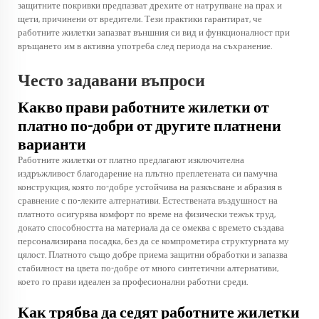
защитните покривки предпазват дрехите от натрупване на прах и
щети, причинени от вредители. Тези практики гарантират, че
работните жилетки запазват външния си вид и функционалност при
връщането им в активна употреба след периода на съхранение.
Често задавани въпроси
Какво прави работните жилетки от
платно по-добри от другите платнени
варианти
Работните жилетки от платно предлагают изключителна
издръжливост благодарение на плътно преплетената си памучна
конструкция, която по-добре устойчива на разкъсване и абразия в
сравнение с по-леките алтернативи. Естествената въздушност на
платното осигурява комфорт по време на физически тежък труд,
докато способността на материала да се омеква с времето създава
персонализирана посадка, без да се компрометира структурната му
цялост. Платното също добре приема защитни обработки и запазва
стабилност на цвета по-добре от много синтетични алтернативи,
което го прави идеален за професионални работни среди.
Как трябва да седят работните жилетки