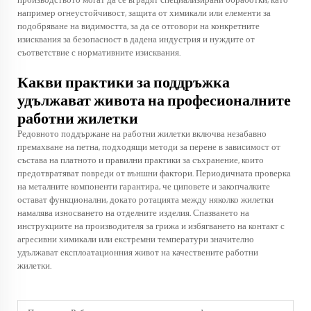
производството могат да се вградят специализирани обработки, като
например огнеустойчивост, защита от химикали или елементи за
подобряване на видимостта, за да се отговори на конкретните
изисквания за безопасност в дадена индустрия и нуждите от
съответствие с нормативните изисквания.
Какви практики за поддръжка
удължават живота на професионалните
работни жилетки
Редовното поддържане на работни жилетки включва незабавно
премахване на петна, подходящи методи за перене в зависимост от
състава на платното и правилни практики за съхранение, които
предотвратяват повреди от външни фактори. Периодичната проверка
на металните компоненти гарантира, че циповете и закопчалките
остават функционални, докато ротацията между няколко жилетки
намалява износването на отделните изделия. Спазването на
инструкциите на производителя за грижа и избягването на контакт с
агресивни химикали или екстремни температури значително
удължават експлоатационния живот на качествените работни
жилетки.