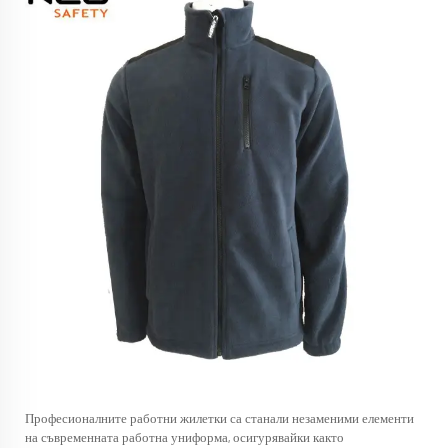
Професионалните работни жилетки са станали незаменими елементи
на съвременната работна униформа, осигурявайки както