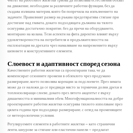
Фитът на работните жилетки трябва да позволява естествения обхват
на движение, необходим за различните работни функции, без да
създава излишна материя, която би попречила на изпълнението на
задачите. Правилният размер на ръкава предотвратява стягане при
достигане над главата, докато подходящата дължина на тялото
осигурява достатъчно покритие, без да пречи на оборудването,
монтирано на колана. Тези аспекти на фита директно влияят върху
удовлетвореността на потребителя и продължителността на
експлоатация на дрехата чрез намаляване на напрежението върху
шевовете и конструктивните елементи.
Слоевост и адаптивност според сезона
Качествените работни жилетки са проектирани така, че да
компенсират сезонните промени в облеклото чрез продумано
размериране, което позволява корекции за подслоевете. През зимата
може да се наложи да се предвиди място за термични долни дрехи и
топлоизолиращи слоеве, докато през лятото акцентът е върху
дишаемостта и минималния обем. Многофункционалността на добре
проектираните работни жилетки осигурява тяхното използване през
цялата година при подходящо размериране, с оглед на променящите
се метеорологични условия.
Регулируемите елементи в работните жилетки — като странични
ленти, шнурове за стягане или еластични панели — предлагат