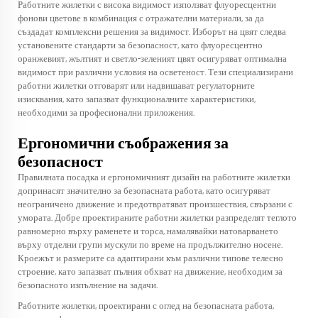
Работните жилетки с висока видимост използват флуоресцентни
фонови цветове в комбинация с отражателни материали, за да
създадат комплексни решения за видимост. Изборът на цвят следва
установените стандарти за безопасност, като флуоресцентно
оранжевият, жълтият и светло-зеленият цвят осигуряват оптимална
видимост при различни условия на осветеност. Тези специализирани
работни жилетки отговарят или надвишават регулаторните
изисквания, като запазват функционалните характеристики,
необходими за професионални приложения.
Ергономични съображения за
безопасност
Правилната посадка и ергономичният дизайн на работните жилетки
допринасят значително за безопасната работа, като осигуряват
неограничено движение и предотвратяват произшествия, свързани с
умората. Добре проектираните работни жилетки разпределят теглото
равномерно върху раменете и торса, намалявайки натоварването
върху отделни групи мускули по време на продължително носене.
Кроежът и размерите са адаптирани към различни типове телесно
строение, като запазват пълния обхват на движение, необходим за
безопасното изпълнение на задачи.
Работните жилетки, проектирани с оглед на безопасната работа,