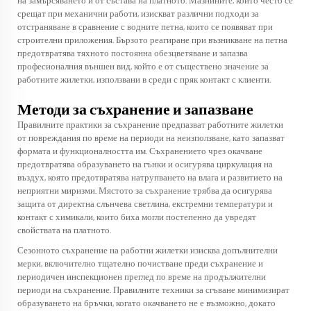
на замърсяването и от състава на платното. Мазнините, които често се
срещат при механични работи, изискват различни подходи за
отстраняване в сравнение с водните петна, които се появяват при
строителни приложения. Бързото реагиране при възникване на петна
предотвратява тяхното постоянна обезцветяване и запазва
професионалния външен вид, който е от съществено значение за
работните жилетки, използвани в среди с пряк контакт с клиенти.
Методи за съхранение и запазване
Правилните практики за съхранение предпазват работните жилетки
от повреждания по време на периоди на неизползване, като запазват
формата и функционалността им. Съхранението чрез окачване
предотвратява образуването на гънки и осигурява циркулация на
въздух, която предотвратява натрупването на влага и развитието на
неприятни миризми. Мястото за съхранение трябва да осигурява
защита от директна слънчева светлина, екстремни температури и
контакт с химикали, които биха могли постепенно да увредят
свойствата на платното.
Сезонното съхранение на работни жилетки изисква допълнителни
мерки, включително тщателно почистване преди съхранение и
периодичен инспекционен преглед по време на продължителни
периоди на съхранение. Правилните техники за сгъване минимизират
образуването на бръчки, когато окачването не е възможно, докато