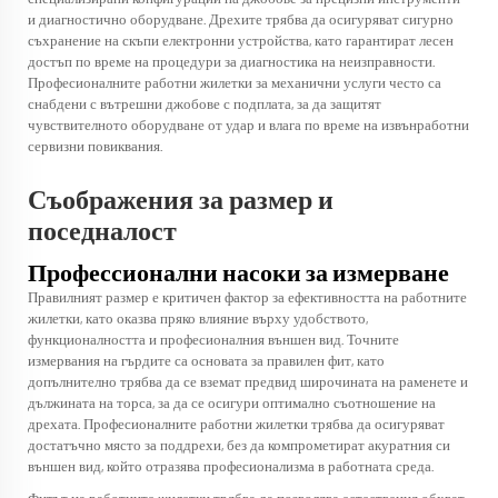
и диагностично оборудване. Дрехите трябва да осигуряват сигурно
съхранение на скъпи електронни устройства, като гарантират лесен
достъп по време на процедури за диагностика на неизправности.
Професионалните работни жилетки за механични услуги често са
снабдени с вътрешни джобове с подплата, за да защитят
чувствителното оборудване от удар и влага по време на извънработни
сервизни повиквания.
Съображения за размер и
поседналост
Профессионални насоки за измерване
Правилният размер е критичен фактор за ефективността на работните
жилетки, като оказва пряко влияние върху удобството,
функционалността и професионалния външен вид. Точните
измервания на гърдите са основата за правилен фит, като
допълнително трябва да се вземат предвид широчината на раменете и
дължината на торса, за да се осигури оптимално съотношение на
дрехата. Професионалните работни жилетки трябва да осигуряват
достатъчно място за поддрехи, без да компрометират акуратния си
външен вид, който отразява професионализма в работната среда.