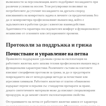
възможности за персонализация, които подобряват посаждането при
различни условия на носене. Тези регулировки позволяват на
потребителите да уточнят посаждането на дрехата според
изискванията на конкретната задача и личните си предпочитания, без
да се компрометира професионалният външен вид, който е
задължителен в работни среди с клиентско взаимодействие.
Адаптивността гарантира последователен комфорт и функционалност
независимо от сезонните или ситуационните промени.
Протоколи за поддръжка и грижа
Почистване и управление на петна
Правилното поддържане удължава срока на експлоатация на
работните жилетки, като запазва техния професионален външен вид и
функционални характеристики. Различните състави на платовете
изискват специфични протоколи за грижа, за да се предотврати
повреждането им от неподходящи методи за почистване или
агресивни химикали. Работните жилетки от платно обикновено
издържат перене в пералня със стандартни препарати за пране,
докато синтетичните материали може да изискват специализирани
процедури, за да запазят своите експлоатационни свойства.
Отстраняването на петна от работните жилетки зависи от характера