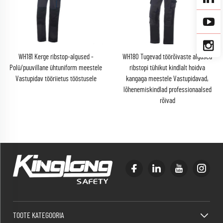
WH181 Kerge ribstop-algused -
WH180 Tugevad töörõivaste algused
Polü/puuvillane ühtuniform meestele
ribstopi tühikut kindlalt hoidva
Vastupidav tööriietus tööstusele
kangaga meestele Vastupidavad,
lõhenemiskindlad professionaalsed
rõivad
TOOTE KATEGOORIA