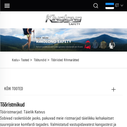
ET
>
>
Kodu>
Tooted
Töötundid
Tööriided Rihmarätted
KÕIK TOOTED
Tööristmikud
Tööristmarjad: Täielik Katvus
Sobivad rasketööde jaoks, pakuvad meie ristmarjad täielikku kehakaitset
suurepärase komfardi tagades. Valmistatud vastupidavatest kangastest ja