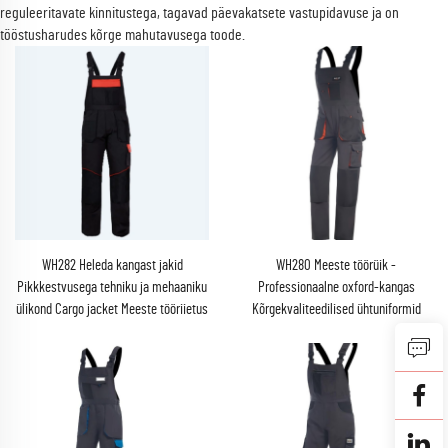
reguleeritavate kinnitustega, tagavad päevakatsete vastupidavuse ja on
tööstusharudes kõrge mahutavusega toode.
WH282 Heleda kangast jakid
WH280 Meeste töörüik -
Pikkkestvusega tehniku ja mehaaniku
Professionaalne oxford-kangas
ülikond Cargo jacket Meeste tööriietus
Kõrgekvaliteedilised ühtuniformid