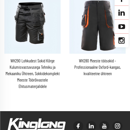
WH290 Lohkudest Sokid Kõrge
WH280 Meeste töösokid -
Kulumisvastuvusega Tehniku ja
Professionaalne Oxford-kangas,
Mekaaniku Ühtreen, Sokkidekomplekt
kvaliteetne ühtreen
Meeste Töörõivastele
Ehitusmaterjalidele