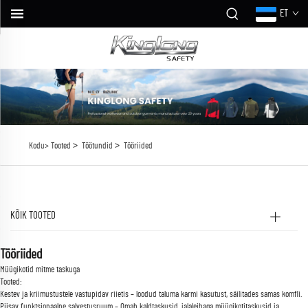
ET
>
>
Kodu>
Tooted
Töötundid
Tööriided
KÕIK TOOTED
Tööriided
Müügikotid mitme taskuga
Tooted:
Kestev ja kriimustustele vastupidav riietis – loodud taluma karmi kasutust, säilitades samas komfli.
Piisav funktsionaalne salvestusruum – Omab kaldtaskusid, jalaleibaga müügikotitaskusid ja