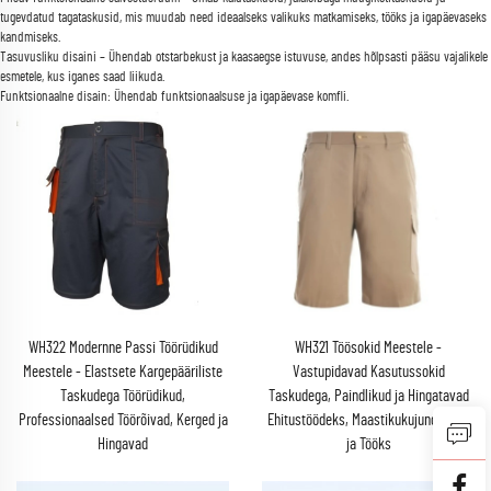
tugevdatud tagataskusid, mis muudab need ideaalseks valikuks matkamiseks, tööks ja igapäevaseks
kandmiseks.
Tasuvusliku disaini – Ühendab otstarbekust ja kaasaegse istuvuse, andes hõlpsasti pääsu vajalikele
esmetele, kus iganes saad liikuda.
Funktsionaalne disain: Ühendab funktsionaalsuse ja igapäevase komfli.
WH322 Modernne Passi Töörüdikud
WH321 Töösokid Meestele -
Meestele - Elastsete Kargepääriliste
Vastupidavad Kasutussokid
Taskudega Töörüdikud,
Taskudega, Paindlikud ja Hingatavad
Professionaalsed Töörõivad, Kerged ja
Ehitustöödeks, Maastikukujunduseks
Hingavad
ja Tööks