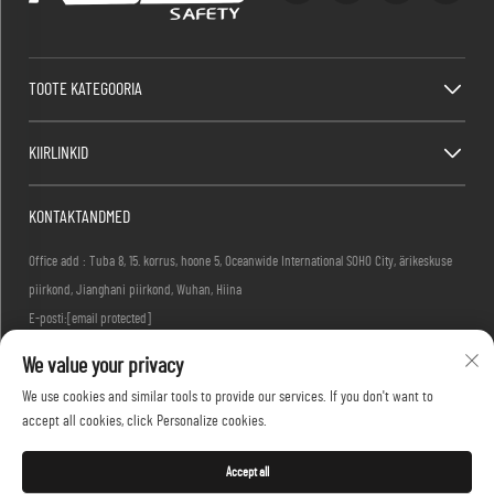
TOOTE KATEGOORIA
KIIRLINKID
KONTAKTANDMED
Office add : Tuba 8, 15. korrus, hoone 5, Oceanwide International SOHO City, ärikeskuse
piirkond, Jianghani piirkond, Wuhan, Hiina
E-posti:
[email protected]
Tel:
+86-27-83884677
We value your privacy
We use cookies and similar tools to provide our services. If you don't want to
accept all cookies, click Personalize cookies.
Autoriõigus © 2026 KINGLONG PROTECTIVE PRODUCTS (HUBEI) CO., LTD. Kõik õigused
kaitstud -
Privaatsuspoliitika
Accept all