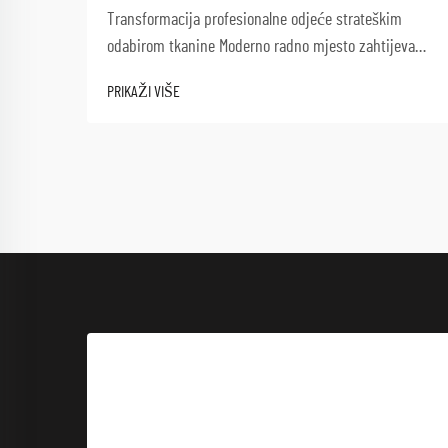
Transformacija profesionalne odjeće strateškim
odabirom tkanine Moderno radno mjesto zahtijeva
više od naše odjeće nego ikad prije. Kako se
PRIKAŽI VIŠE
profesionalci snalaze između sastanaka s klijentima,
suradničkih sesija i dinamičnih radnih okruženja,
novi...