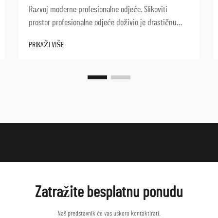
Razvoj moderne profesionalne odjeće. Slikoviti
prostor profesionalne odjeće doživio je drastičnu
transformaciju u posljednjih nekoliko desetljeća.
PRIKAŽI VIŠE
Radna odjeća usmjerena na učinkovitost sada stoji
na čelu ovog razvoja, kombinirajući funkcionalnost
sa stilom...
Zatražite besplatnu ponudu
Naš predstavnik će vas uskoro kontaktirati.