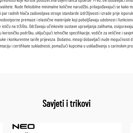
 prednosti koje koriste poduzećima diljem lanca opskrbe. Prvo, ovi dobavljači 
alitete. Nude fleksibilne minimalne količine narudžbi, prilagođavajući se kako ma
ki par radnih hlača zadovoljava stroge standarde izdržljivosti i izrade prije ispo
i vodootporne premaze i elastične materijale koji poboljšavaju udobnost i funkcio
ističu na tržištu. Održavaju učinkovite sustave upravljanja zalihama, osiguravaju
risničku podršku, uključujući tehničke specifikacije, vodiče za veličine i savjet
oruke i konkurentne tarife prijevoza. Dodatno, mnogi dobavljači nude mogućnosti di
ciju i certifikate sukladnosti, pomažući kupcima u usklađivanju s carinskim propi
Savjeti i trikovi