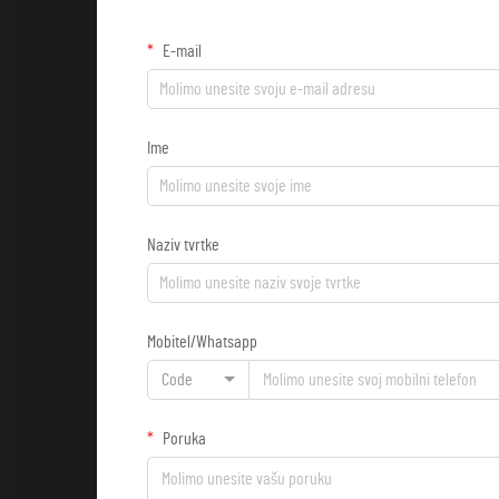
E-mail
Ime
Naziv tvrtke
Mobitel/Whatsapp
Code
Poruka