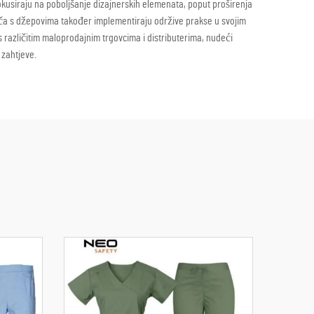
 fokusiraju na poboljšanje dizajnerskih elemenata, poput proširenja
ača s džepovima također implementiraju održive prakse u svojim
s različitim maloprodajnim trgovcima i distributerima, nudeći
 zahtjeve.