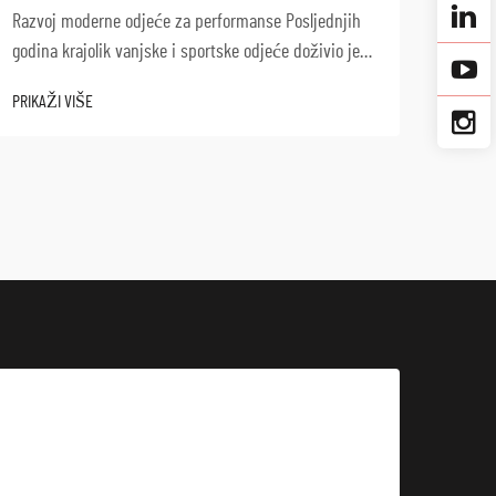
kuhinj
Razvoj moderne odjeće za performanse Posljednjih
od sv
godina krajolik vanjske i sportske odjeće doživio je
PRIKAŽ
započ
izvanrednu transformaciju, a jakne s elastičnim
PRIKAŽI VIŠE
čistoć
efektom postale su temelj univerzalne odjeće za
performanse. Ove inovativne ga...