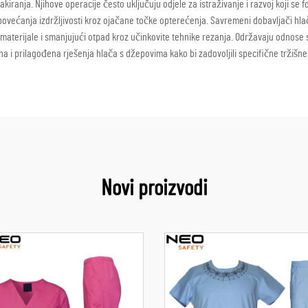
akiranja. Njihove operacije često uključuju odjele za istraživanje i razvoj koji se
 povećanja izdržljivosti kroz ojačane točke opterećenja. Savremeni dobavljači hl
 materijale i smanjujući otpad kroz učinkovite tehnike rezanja. Održavaju odnose 
a i prilagođena rješenja hlača s džepovima kako bi zadovoljili specifične tržišne
Novi proizvodi