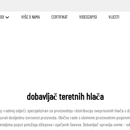
ODI
VIŠE O NAMA
CERTIFIKAT
VIDEOZAPISI
VIJESTI
dobavljač teretnih hlača
 radnoj odjeći, specijaliziran za proizvodnju i distribuciju sveprisutnih hlača s d
sigurali dosljednu izvrsnost proizvoda. Obično rade s obimnim proizvodnim pogoni
taljima poput položaja džepova i ojačanih šavova. Dobavljač upravlja svime – od 