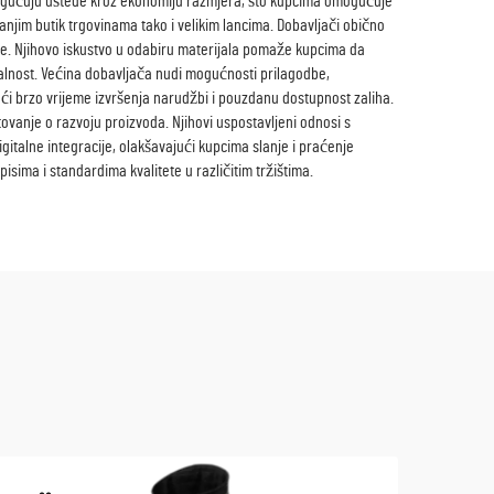
omogućuju uštede kroz ekonomiju razmjera, što kupcima omogućuje
njim butik trgovinama tako i velikim lancima. Dobavljači obično
ruke. Njihovo iskustvo u odabiru materijala pomaže kupcima da
nalnost. Većina dobavljača nudi mogućnosti prilagodbe,
ći brzo vrijeme izvršenja narudžbi i pouzdanu dostupnost zaliha.
ovanje o razvoju proizvoda. Njihovi uspostavljeni odnosi s
gitalne integracije, olakšavajući kupcima slanje i praćenje
sima i standardima kvalitete u različitim tržištima.