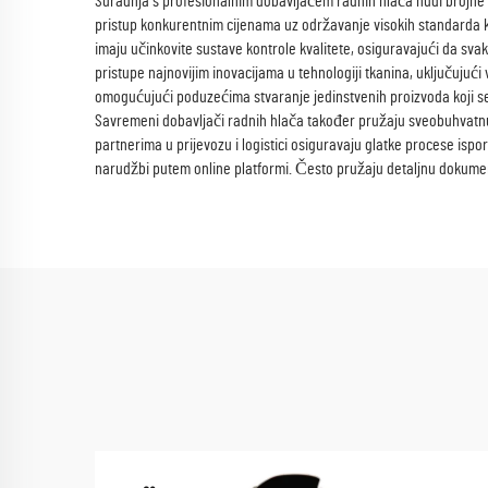
Suradnja s profesionalnim dobavljačem radnih hlača nudi brojne
pristup konkurentnim cijenama uz održavanje visokih standarda kv
imaju učinkovite sustave kontrole kvalitete, osiguravajući da sva
pristupe najnovijim inovacijama u tehnologiji tkanina, uključujuć
omogućujući poduzećima stvaranje jedinstvenih proizvoda koji se 
Savremeni dobavljači radnih hlača također pružaju sveobuhvatnu ko
partnerima u prijevozu i logistici osiguravaju glatke procese isp
narudžbi putem online platformi. Često pružaju detaljnu dokumenta