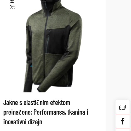
22
06
Oct
No
Jakne s elastičnim efektom
Opti
preinačene: Performansa, tkanina i
mate
inovativni dizajn
Razvoj