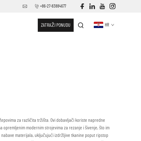
+86-27-83884677
ZATRAŽI PONUDU
HR
žepovima za različita tržišta. Ovi dobavljači koriste napredne
ma opremljenim modernim strojevima za rezanje i šivenje, što im
nabave materijala, uključujući izdržljive tkanine poput ripstop