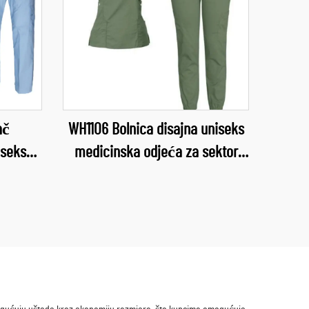
ač
WH1106 Bolnica disajna uniseks
iseks
medicinska odjeća za sektor
icinske
zdravstva V-izrez kompleti
užba
medicinske odjeće bolnička
 udobni
radna odjeća
rodaja