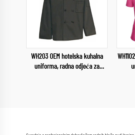
WH203 OEM hotelska kuhalna
WH1102
uniforma, radna odjeća za
u
kuhinju, odjeća za kuhanje,
medici
odjeća za šefove za
unifor
prehrambenu industriju, odjeća
usl
za šefove u restoranima
medic