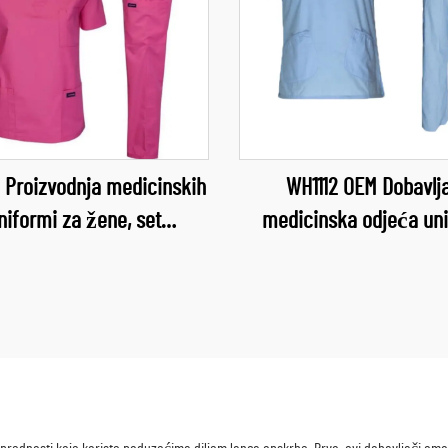
 Proizvodnja medicinskih
WH1112 OEM Dobavlj
niformi za žene, set
medicinska odjeća un
nskih hlača, medicinske
kompleti za higijenu med
me za sestre, zdravstvene
sestre zdravstvena sl
uge, ženske uniforme,
ženska odjeća mekani i
inske hlače veleprodaja
setovi za higijenu velep